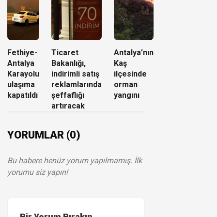
Fethiye-
Ticaret
Antalya’nın
Antalya
Bakanlığı,
Kaş
Karayolu
indirimli satış
ilçesinde
ulaşıma
reklamlarında
orman
kapatıldı
şeffaflığı
yangını
artıracak
YORUMLAR (0)
Bu habere henüz yorum yapılmamış. İlk
yorumu siz yapın!
Bir Yorum Bırakın