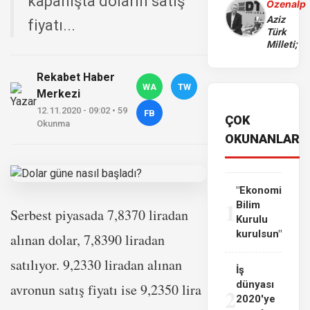
kapanışta doların satış
Özenalp
Aziz
fiyatı...
Türk
Milleti;
Rekabet Haber
WA
TW
Merkezi
12.11.2020 - 09:02 • 59
FB
ÇOK
Okunma
OKUNANLAR
"Ekonomi
1
Bilim
Serbest piyasada 7,8370 liradan
Kurulu
kurulsun"
alınan dolar, 7,8390 liradan
satılıyor. 9,2330 liradan alınan
İş
dünyası
avronun satış fiyatı ise 9,2350 lira
2
2020'ye