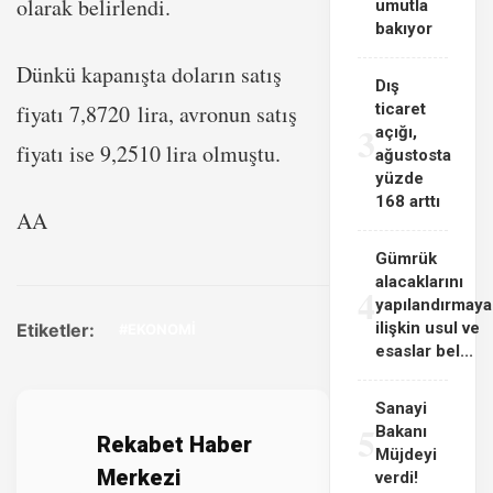
olarak belirlendi.
umutla
bakıyor
Dünkü kapanışta doların satış
Dış
fiyatı 7,8720 lira, avronun satış
ticaret
3
açığı,
fiyatı ise 9,2510 lira olmuştu.
ağustosta
yüzde
168 arttı
AA
Gümrük
alacaklarını
4
yapılandırmaya
ilişkin usul ve
Etiketler:
#EKONOMİ
esaslar bel...
Sanayi
5
Bakanı
Rekabet Haber
Müjdeyi
Merkezi
verdi!