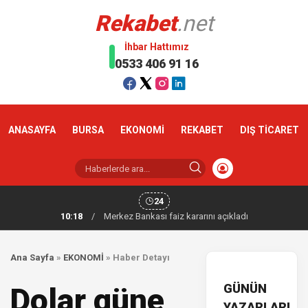
Rekabet
.net
İhbar Hattımız
0533 406 91 16
ANASAYFA
BURSA
EKONOMİ
REKABET
DIŞ TİCARET
24
10:18
/
Merkez Bankası faiz kararını açıkladı
Ana Sayfa
»
EKONOMİ
»
Haber Detayı
GÜNÜN
Dolar güne
YAZARLARI