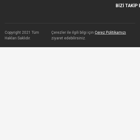
BİZİ TAKİP 
Copyright 2021 Tüm
Çerezler ile ilgili bilgi için
Çerez Politikamızı
Hakları Saklıdır.
ziyaret edebilirsiniz.