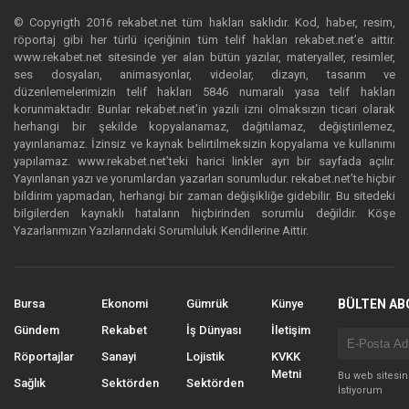
© Copyrigth 2016 rekabet.net tüm hakları saklıdır. Kod, haber, resim,
röportaj gibi her türlü içeriğinin tüm telif hakları rekabet.net’e aittir.
www.rekabet.net sitesinde yer alan bütün yazılar, materyaller, resimler,
ses dosyaları, animasyonlar, videolar, dizayn, tasarım ve
düzenlemelerimizin telif hakları 5846 numaralı yasa telif hakları
korunmaktadır. Bunlar rekabet.net’in yazılı izni olmaksızın ticari olarak
herhangi bir şekilde kopyalanamaz, dağıtılamaz, değiştirilemez,
yayınlanamaz. İzinsiz ve kaynak belirtilmeksizin kopyalama ve kullanımı
yapılamaz. www.rekabet.net’teki harici linkler ayrı bir sayfada açılır.
Yayınlanan yazı ve yorumlardan yazarları sorumludur. rekabet.net’te hiçbir
bildirim yapmadan, herhangi bir zaman değişikliğe gidebilir. Bu sitedeki
bilgilerden kaynaklı hataların hiçbirinden sorumlu değildir. Köşe
Yazarlarımızın Yazılarındaki Sorumluluk Kendilerine Aittir.
Bursa
Ekonomi
Gümrük
Künye
BÜLTEN AB
Gündem
Rekabet
İş Dünyası
İletişim
Röportajlar
Sanayi
Lojistik
KVKK
Metni
Bu web sitesi
Sağlık
Sektörden
Sektörden
İstiyorum