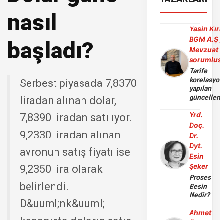
nasıl
Yasin Kır
BGM A.Ş 
başladı?
Mevzuat
sorumlu
Tarife
korelasy
Serbest piyasada 7,8370
yapılan
güncelle
liradan alınan dolar,
Yrd.
7,8390 liradan satılıyor.
Doç.
9,2330 liradan alınan
Dr.
Dyt.
avronun satış fiyatı ise
Esin
Şeker
9,2350 lira olarak
Proses
belirlendi.
Besin
Nedir?
D&uuml;nk&uuml;
Ahmet