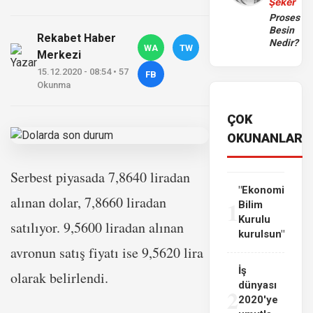
Şeker
Proses
Besin
Rekabet Haber
Nedir?
WA
TW
Merkezi
15.12.2020 - 08:54 • 57
FB
Okunma
ÇOK
OKUNANLAR
Serbest piyasada 7,8640 liradan
"Ekonomi
alınan dolar, 7,8660 liradan
1
Bilim
Kurulu
satılıyor. 9,5600 liradan alınan
kurulsun"
avronun satış fiyatı ise 9,5620 lira
İş
olarak belirlendi.
dünyası
2
2020'ye