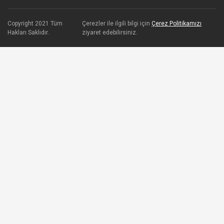
Copyright 2021 Tüm
Çerezler ile ilgili bilgi için
Çerez Politikamızı
Hakları Saklıdır.
ziyaret edebilirsiniz.