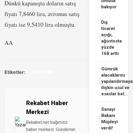
umutla
Dünkü kapanışta doların satış
bakıyor
fiyatı 7,8460 lira, avronun satış
Dış
fiyatı ise 9,5410 lira olmuştu.
ticaret
3
açığı,
ağustosta
AA
yüzde
168 arttı
Gümrük
Etiketler:
#EKONOMİ
alacaklarını
4
yapılandırmaya
ilişkin usul ve
esaslar bel...
Rekabet Haber
Sanayi
Merkezi
5
Bakanı
Müjdeyi
Rekabet.net bağımsız
verdi!
haber merkezi. Gündemin