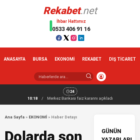
Rekabet
.net
İhbar Hattımız
0533 406 91 16
ANASAYFA
BURSA
EKONOMİ
REKABET
DIŞ TİCARET
24
10:18
/
Merkez Bankası faiz kararını açıkladı
Ana Sayfa
»
EKONOMİ
»
Haber Detayı
GÜNÜN
Dolarda son
YAZARLARI