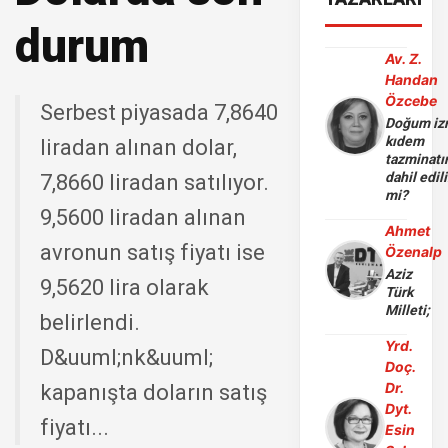
durum
Av. Z.
Handan
Özcebe
Serbest piyasada 7,8640
Doğum iz
kıdem
liradan alınan dolar,
tazminatı
dahil edili
7,8660 liradan satılıyor.
mi?
9,5600 liradan alınan
Ahmet
avronun satış fiyatı ise
Özenalp
Aziz
9,5620 lira olarak
Türk
Milleti;
belirlendi.
Yrd.
D&uuml;nk&uuml;
Doç.
Dr.
kapanışta doların satış
Dyt.
fiyatı...
Esin