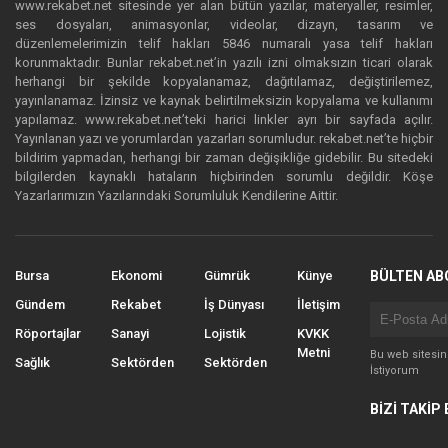
www.rekabet.net sitesinde yer alan bütün yazılar, materyaller, resimler,
ses dosyaları, animasyonlar, videolar, dizayn, tasarım ve
düzenlemelerimizin telif hakları 5846 numaralı yasa telif hakları
korunmaktadır. Bunlar rekabet.net’in yazılı izni olmaksızın ticari olarak
herhangi bir şekilde kopyalanamaz, dağıtılamaz, değiştirilemez,
yayınlanamaz. İzinsiz ve kaynak belirtilmeksizin kopyalama ve kullanımı
yapılamaz. www.rekabet.net’teki harici linkler ayrı bir sayfada açılır.
Yayınlanan yazı ve yorumlardan yazarları sorumludur. rekabet.net’te hiçbir
bildirim yapmadan, herhangi bir zaman değişikliğe gidebilir. Bu sitedeki
bilgilerden kaynaklı hataların hiçbirinden sorumlu değildir. Köşe
Yazarlarımızın Yazılarındaki Sorumluluk Kendilerine Aittir.
Bursa
Ekonomi
Gümrük
Künye
BÜLTEN AB
Gündem
Rekabet
İş Dünyası
İletişim
Röportajlar
Sanayi
Lojistik
KVKK
Metni
Bu web sitesi
Sağlık
Sektörden
Sektörden
İstiyorum
BİZİ TAKİP 