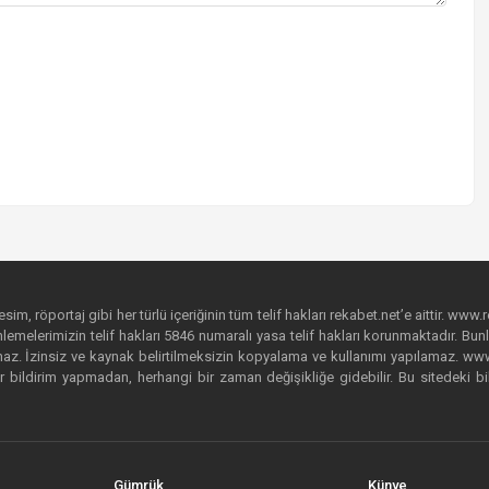
im, röportaj gibi her türlü içeriğinin tüm telif hakları rekabet.net’e aittir. www.r
emelerimizin telif hakları 5846 numaralı yasa telif hakları korunmaktadır. Bunlar
. İzinsiz ve kaynak belirtilmeksizin kopyalama ve kullanımı yapılamaz. www.rek
r bildirim yapmadan, herhangi bir zaman değişikliğe gidebilir. Bu sitedeki bi
Gümrük
Künye