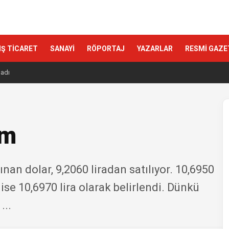
IŞ TİCARET
SANAYİ
RÖPORTAJ
YAZARLAR
RESMİ GAZE
ladı
um
nan dolar, 9,2060 liradan satılıyor. 10,6950
 ise 10,6970 lira olarak belirlendi. Dünkü
...