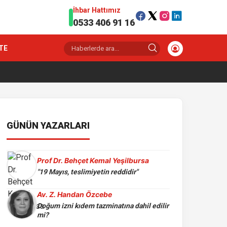
İhbar Hattımız
0533 406 91 16
TE
GÜNÜN YAZARLARI
Prof Dr. Behçet Kemal Yeşilbursa
"19 Mayıs, teslimiyetin reddidir"
Av. Z. Handan Özcebe
Doğum izni kıdem tazminatına dahil edilir
mi?