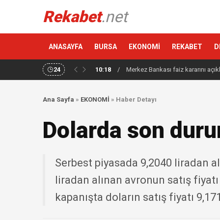
Rekabet
.net
ANASAYFA
BURSA
EKONOMİ
REKABET
D
24
10:18
/
Merkez Bankası faiz kararını açık
Ana Sayfa
»
EKONOMİ
»
Haber Detayı
Dolarda son dur
Serbest piyasada 9,2040 liradan alı
liradan alınan avronun satış fiyatı
kapanışta doların satış fiyatı 9,171