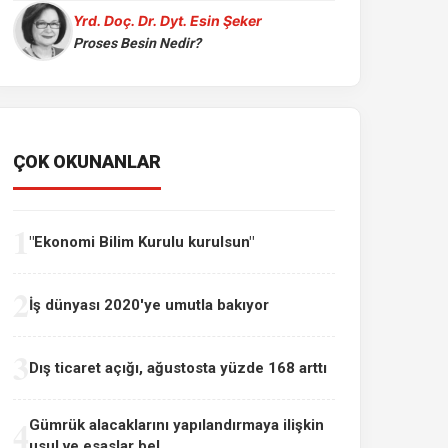
Yrd. Doç. Dr. Dyt. Esin Şeker
Proses Besin Nedir?
ÇOK OKUNANLAR
1
"Ekonomi Bilim Kurulu kurulsun"
2
İş dünyası 2020'ye umutla bakıyor
3
Dış ticaret açığı, ağustosta yüzde 168 arttı
4
Gümrük alacaklarını yapılandırmaya ilişkin
usul ve esaslar bel...