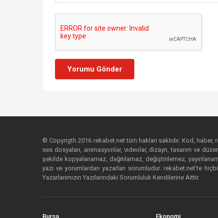
Yorumu Gönder
© Copyrigth 2016 rekabet.net tüm hakları saklıdır. Kod, haber, res
ses dosyaları, animasyonlar, videolar, dizayn, tasarım ve düzenl
şekilde kopyalanamaz, dağıtılamaz, değiştirilemez, yayınlanamaz
yazı ve yorumlardan yazarları sorumludur. rekabet.net’te hiçbi
Yazarlarımızın Yazılarındaki Sorumluluk Kendilerine Aittir.
Bursa
Ekonomi