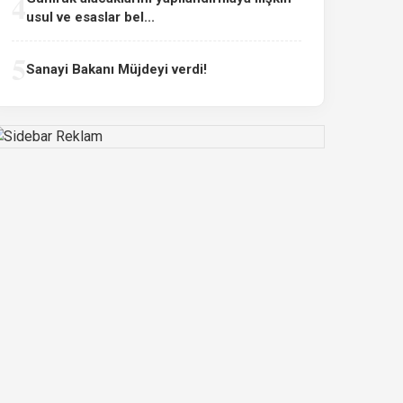
4
usul ve esaslar bel...
5
Sanayi Bakanı Müjdeyi verdi!