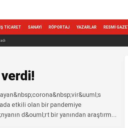
IŞ TİCARET
SANAYİ
RÖPORTAJ
YAZARLAR
RESMİ GAZE
ladı
 verdi!
şlayan&nbsp;corona&nbsp;vir&uuml;s
da etkili olan bir pandemiye
yanın d&ouml;rt bir yanından araştırm...