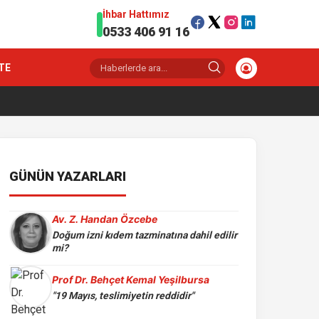
İhbar Hattımız
0533 406 91 16
TE
GÜNÜN YAZARLARI
Av. Z. Handan Özcebe
Doğum izni kıdem tazminatına dahil edilir
mi?
Prof Dr. Behçet Kemal Yeşilbursa
"19 Mayıs, teslimiyetin reddidir"