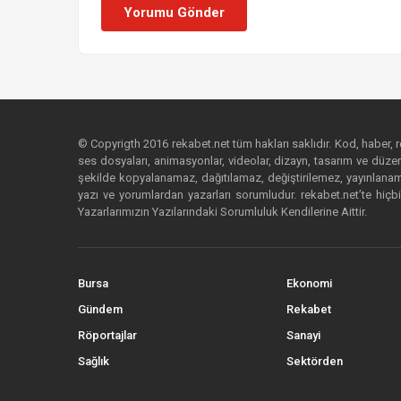
Yorumu Gönder
© Copyrigth 2016 rekabet.net tüm hakları saklıdır. Kod, haber, res
ses dosyaları, animasyonlar, videolar, dizayn, tasarım ve düzenl
şekilde kopyalanamaz, dağıtılamaz, değiştirilemez, yayınlanamaz
yazı ve yorumlardan yazarları sorumludur. rekabet.net’te hiçbi
Yazarlarımızın Yazılarındaki Sorumluluk Kendilerine Aittir.
Bursa
Ekonomi
Gündem
Rekabet
Röportajlar
Sanayi
Sağlık
Sektörden