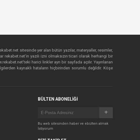
ekabet.net sitesinde yer alan bütün yazılar, materyaller, resimler,
 rekabet.net’in yazılı izni olmaksızın ticari olarak herhangi bir
abet.net’teki harici linkler ayrı bir sayfada açılır. Yayınlanan
lgilerden kaynaklı hataların hiçbirinden sorumlu değildir. Köşe
BÜLTEN ABONELİĞİ
Bu web sitesinden haber ve ebülten almak
İstiyorum