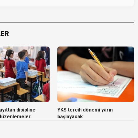
LER
yıttan disipline
YKS tercih dönemi yarın
 düzenlemeler
başlayacak