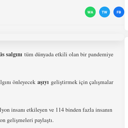
WA
TW
FB
üs salgını
tüm dünyada etkili olan bir pandemiye
aşıyı
algını önleyecek
geliştirmek için çalışmalar
yon insanı etkileyen ve 114 binden fazla insanın
n gelişmeleri paylaştı.