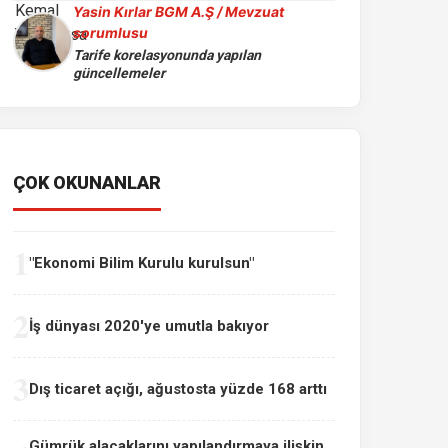
Yasin Kırlar BGM A.Ş / Mevzuat
sorumlusu
Tarife korelasyonunda yapılan
güncellemeler
ÇOK OKUNANLAR
1
"Ekonomi Bilim Kurulu kurulsun"
2
İş dünyası 2020'ye umutla bakıyor
3
Dış ticaret açığı, ağustosta yüzde 168 arttı
Gümrük alacaklarını yapılandırmaya ilişkin