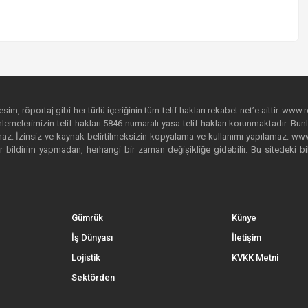
im, röportaj gibi her türlü içeriğinin tüm telif hakları rekabet.net’e aittir. www.r
emelerimizin telif hakları 5846 numaralı yasa telif hakları korunmaktadır. Bunlar
. İzinsiz ve kaynak belirtilmeksizin kopyalama ve kullanımı yapılamaz. www.rek
r bildirim yapmadan, herhangi bir zaman değişikliğe gidebilir. Bu sitedeki bi
Gümrük
Künye
İş Dünyası
İletişim
Lojistik
KVKK Metni
Sektörden