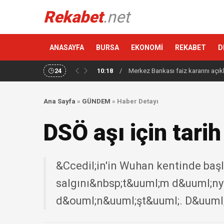
Rekabet
.net
ANASAYFA
BURSA
EKONOMİ
REKABET
D
24
10:18
/
Merkez Bankası faiz kararını açık
Ana Sayfa
»
GÜNDEM
»
Haber Detayı
DSÖ aşı için tarih
&Ccedil;in'in Wuhan kentinde ba
salgını&nbsp;t&uuml;m d&uuml;nya
d&ouml;n&uuml;şt&uuml;. D&uuml;n