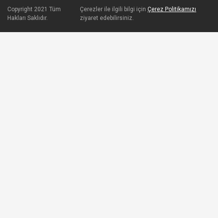
Copyright 2021 Tüm
Çerezler ile ilgili bilgi için
Çerez Politikamızı
Hakları Saklıdır.
ziyaret edebilirsiniz.