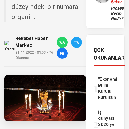
Şeker
düzeyindeki bir numaralı
Proses
Besin
organi...
Nedir?
Rekabet Haber
WA
TW
Merkezi
ÇOK
21.11.2022 - 01:53 • 76
FB
OKUNANLAR
Okunma
"Ekonomi
1
Bilim
Kurulu
kurulsun"
İş
dünyası
2
2020'ye