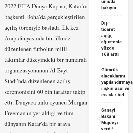
umutla
2022 FIFA Dünya Kupası, Katar'ın
bakıyor
başkenti Doha'da gerçekleştirilen
Dış
açılış töreniyle başladı. İlk kez
ticaret
3
açığı,
Arap dünyasında bir ülkede
ağustosta
düzenlenen futbolun milli
yüzde
168 arttı
takımlar düzeyindeki bir numaralı
organizasyonunun Al Bayt
Gümrük
alacaklarını
4
Stadı'nda düzenlenen açılış
yapılandırmaya
ilişkin usul ve
seremonisini 60 bin taraftar takip
esaslar bel...
etti. Dünyaca ünlü oyuncu Morgan
Sanayi
Freeman'ın yer aldığı ve tüm
5
Bakanı
dünyanın Katar'da bir araya
Müjdeyi
verdi!