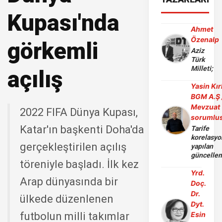
Kupası'nda
Ahmet
Özenalp
görkemli
Aziz
Türk
Milleti;
açılış
Yasin Kır
BGM A.Ş 
Mevzuat
2022 FIFA Dünya Kupası,
sorumlu
Katar'ın başkenti Doha'da
Tarife
korelasy
gerçekleştirilen açılış
yapılan
güncelle
töreniyle başladı. İlk kez
Yrd.
Arap dünyasında bir
Doç.
Dr.
ülkede düzenlenen
Dyt.
futbolun milli takımlar
Esin