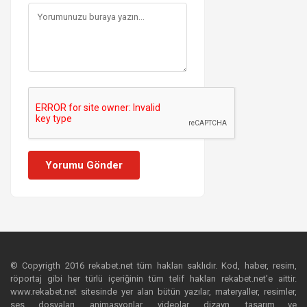
Yorumu Gönder
© Copyrigth 2016 rekabet.net tüm hakları saklıdır. Kod, haber, resim,
röportaj gibi her türlü içeriğinin tüm telif hakları rekabet.net’e aittir.
www.rekabet.net sitesinde yer alan bütün yazılar, materyaller, resimler,
ses dosyaları, animasyonlar, videolar, dizayn, tasarım ve