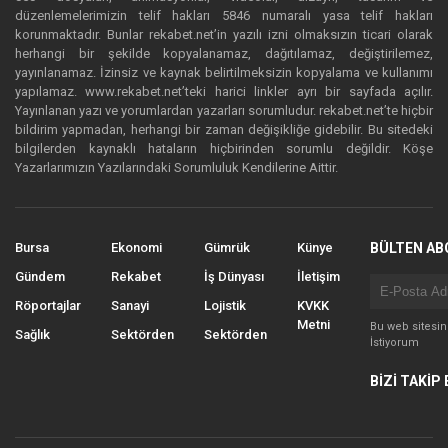
düzenlemelerimizin telif hakları 5846 numaralı yasa telif hakları
korunmaktadır. Bunlar rekabet.net’in yazılı izni olmaksızın ticari olarak
herhangi bir şekilde kopyalanamaz, dağıtılamaz, değiştirilemez,
yayınlanamaz. İzinsiz ve kaynak belirtilmeksizin kopyalama ve kullanımı
yapılamaz. www.rekabet.net’teki harici linkler ayrı bir sayfada açılır.
Yayınlanan yazı ve yorumlardan yazarları sorumludur. rekabet.net’te hiçbir
bildirim yapmadan, herhangi bir zaman değişikliğe gidebilir. Bu sitedeki
bilgilerden kaynaklı hataların hiçbirinden sorumlu değildir. Köşe
Yazarlarımızın Yazılarındaki Sorumluluk Kendilerine Aittir.
Bursa
Ekonomi
Gümrük
Künye
BÜLTEN AB
Gündem
Rekabet
İş Dünyası
İletişim
Röportajlar
Sanayi
Lojistik
KVKK
Metni
Bu web sitesi
Sağlık
Sektörden
Sektörden
İstiyorum
BİZİ TAKİP 