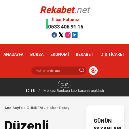
Rekabet
.net
İhbar Hattımız
0533 406 91 16
ANASAYFA
BURSA
EKONOMİ
REKABET
DIŞ TİCARET
24
10:18
/
Merkez Bankası faiz kararını açıkladı
Ana Sayfa
»
GÜNDEM
»
Haber Detayı
GÜNÜN
Düzenli
YAZARLARI