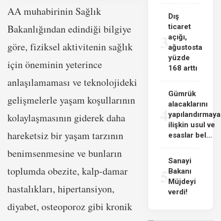
AA muhabirinin Sağlık
Dış
Bakanlığından edindiği bilgiye
ticaret
3
açığı,
göre, fiziksel aktivitenin sağlık
ağustosta
yüzde
için öneminin yeterince
168 arttı
anlaşılamaması ve teknolojideki
Gümrük
gelişmelerle yaşam koşullarının
alacaklarını
4
yapılandırmaya
kolaylaşmasının giderek daha
ilişkin usul ve
hareketsiz bir yaşam tarzının
esaslar bel...
benimsenmesine ve bunların
Sanayi
toplumda obezite, kalp-damar
5
Bakanı
Müjdeyi
hastalıkları, hipertansiyon,
verdi!
diyabet, osteoporoz gibi kronik