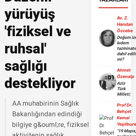
yürüyüş
Av. Z.
Handan
'fiziksel ve
Özcebe
Doğum iz
ruhsal'
kıdem
tazminatı
dahil edili
mi?
sağlığı
Ahmet
Özenalp
destekliyor
Aziz
Türk
Milleti;
AA muhabirinin Sağlık
Prof Dr.
Behçet
Bakanlığından edindiği
Kemal
bilgiye g&ouml;re, fiziksel
Yeşilbur
"19 Mayıs
aktivitenin sağlık