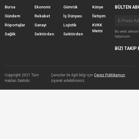
Bursa
Ekonomi
Gümrük
Künye
BÜLTEN AB
Gündem
Rekabet
İş Dünyası
İletişim
Röportajlar
Sanayi
Lojistik
KVKK
Metni
Bu web sitesi
Sağlık
Sektörden
Sektörden
İstiyorum
BİZİ TAKİP 
Copyright 2021 Tüm
Çerezler ile ilgili bilgi için
Çerez Politikamızı
Hakları Saklıdır.
ziyaret edebilirsiniz.