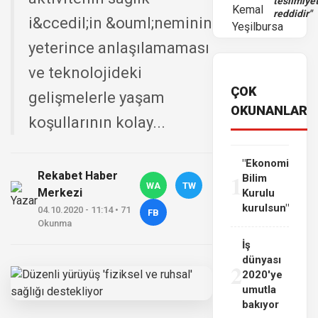
teslimiye
reddidir"
i&ccedil;in &ouml;neminin
yeterince anlaşılamaması
ve teknolojideki
ÇOK
gelişmelerle yaşam
OKUNANLAR
koşullarının kolay...
"Ekonomi
Rekabet Haber
1
Bilim
WA
TW
Merkezi
Kurulu
kurulsun"
04.10.2020 - 11:14 • 71
FB
Okunma
İş
dünyası
2
2020'ye
umutla
bakıyor