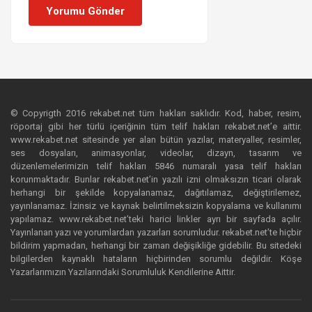
Yorumu Gönder
© Copyrigth 2016 rekabet.net tüm hakları saklıdır. Kod, haber, resim,
röportaj gibi her türlü içeriğinin tüm telif hakları rekabet.net’e aittir.
www.rekabet.net sitesinde yer alan bütün yazılar, materyaller, resimler,
ses dosyaları, animasyonlar, videolar, dizayn, tasarım ve
düzenlemelerimizin telif hakları 5846 numaralı yasa telif hakları
korunmaktadır. Bunlar rekabet.net’in yazılı izni olmaksızın ticari olarak
herhangi bir şekilde kopyalanamaz, dağıtılamaz, değiştirilemez,
yayınlanamaz. İzinsiz ve kaynak belirtilmeksizin kopyalama ve kullanımı
yapılamaz. www.rekabet.net’teki harici linkler ayrı bir sayfada açılır.
Yayınlanan yazı ve yorumlardan yazarları sorumludur. rekabet.net’te hiçbir
bildirim yapmadan, herhangi bir zaman değişikliğe gidebilir. Bu sitedeki
bilgilerden kaynaklı hataların hiçbirinden sorumlu değildir. Köşe
Yazarlarımızın Yazılarındaki Sorumluluk Kendilerine Aittir.