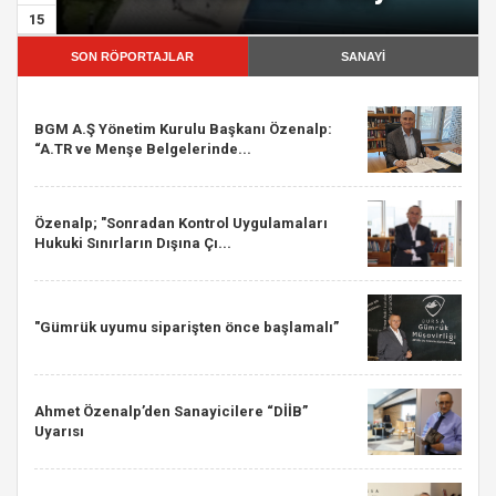
15
SON RÖPORTAJLAR
SANAYİ
BGM A.Ş Yönetim Kurulu Başkanı Özenalp:
“A.TR ve Menşe Belgelerinde...
Özenalp; "Sonradan Kontrol Uygulamaları
Hukuki Sınırların Dışına Çı...
"Gümrük uyumu siparişten önce başlamalı”
Ahmet Özenalp’den Sanayicilere “DİİB”
Uyarısı