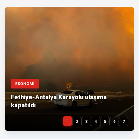
EKONOMİ
Fethiye-Antalya Karayolu ulaşıma
kapatıldı
1
2
3
4
5
6
7