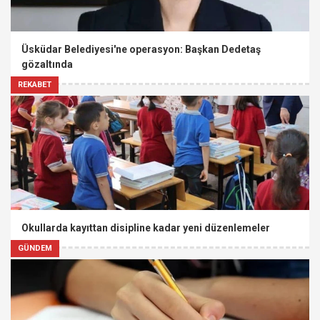
Üsküdar Belediyesi'ne operasyon: Başkan Dedetaş
gözaltında
REKABET
Okullarda kayıttan disipline kadar yeni düzenlemeler
GÜNDEM