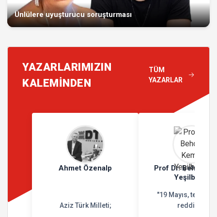
Ünlülere uyuşturucu soruşturması
YAZARLARIMIZIN
TÜM
YAZARLAR
KALEMİNDEN
Ahmet Özenalp
Prof Dr. Behçet K
Yeşilbursa
"19 Mayıs, teslimiy
Aziz Türk Milleti;
reddidir"