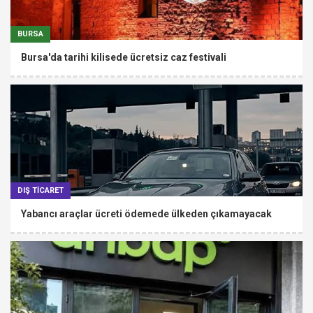
BURSA
Bursa'da tarihi kilisede ücretsiz caz festivali
DIŞ TİCARET
Yabancı araçlar ücreti ödemede ülkeden çıkamayacak