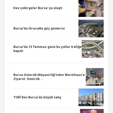
Dev çekirgeler Bursa' ya ulaştı
Bursa'da ihracatta güç gösterisi
Bursa'da 15 Temmuz günü bu yollar trafiğe
kapalı
Bursa Gümrük Müşavirliği’nden Warmhaus’a
Ziyaret: Gümrük ...
TOKİ'den Bursa'da büyük satış