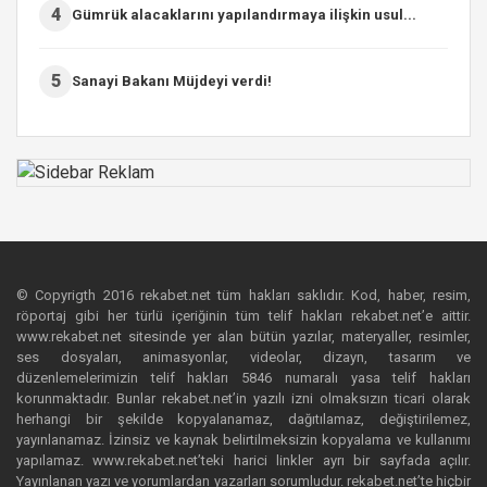
4
Gümrük alacaklarını yapılandırmaya ilişkin usul...
5
Sanayi Bakanı Müjdeyi verdi!
© Copyrigth 2016 rekabet.net tüm hakları saklıdır. Kod, haber, resim,
röportaj gibi her türlü içeriğinin tüm telif hakları rekabet.net’e aittir.
www.rekabet.net sitesinde yer alan bütün yazılar, materyaller, resimler,
ses dosyaları, animasyonlar, videolar, dizayn, tasarım ve
düzenlemelerimizin telif hakları 5846 numaralı yasa telif hakları
korunmaktadır. Bunlar rekabet.net’in yazılı izni olmaksızın ticari olarak
herhangi bir şekilde kopyalanamaz, dağıtılamaz, değiştirilemez,
yayınlanamaz. İzinsiz ve kaynak belirtilmeksizin kopyalama ve kullanımı
yapılamaz. www.rekabet.net’teki harici linkler ayrı bir sayfada açılır.
Yayınlanan yazı ve yorumlardan yazarları sorumludur. rekabet.net’te hiçbir