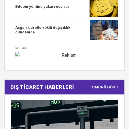
Bitcoin yönünü yukarı çevirdi
Asgari ücrette köklü değişiklik
gündemde
REKLAM
DIŞ TİCARET HABERLERİ
TÜMÜNÜ GÖR