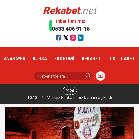
Rekabet
.net
İhbar Hattımız
0533 406 91 16
ANASAYFA
BURSA
EKONOMİ
REKABET
DIŞ TİCARET
24
10:18
/
Altın haftaya yükselişle başladı