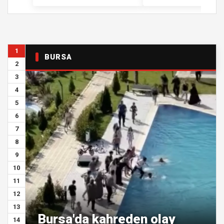
1
BURSA
2
3
4
5
6
7
8
9
10
11
12
13
Bursa'da kahreden olay
14