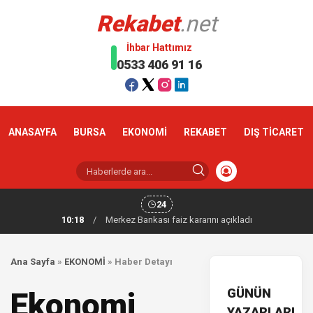
Rekabet
.net
İhbar Hattımız
0533 406 91 16
ANASAYFA
BURSA
EKONOMİ
REKABET
DIŞ TİCARET
24
10:18
/
Merkez Bankası faiz kararını açıkladı
Ana Sayfa
»
EKONOMİ
»
Haber Detayı
GÜNÜN
Ekonomi
YAZARLARI