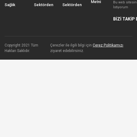
Metni
Bu web sitesi
Sağlık
Sektörden
Sektörden
İstiyorum
BİZİ TAKİP 
Copyright 2021 Tüm
Çerezler ile ilgili bilgi için
Çerez Politikamızı
Hakları Saklıdır.
ziyaret edebilirsiniz.