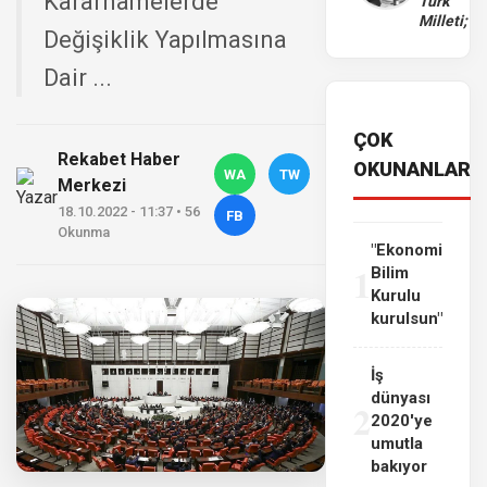
Kararnamelerde
Türk
Milleti;
Değişiklik Yapılmasına
Dair ...
ÇOK
Rekabet Haber
OKUNANLAR
WA
TW
Merkezi
18.10.2022 - 11:37 • 56
FB
Okunma
"Ekonomi
1
Bilim
Kurulu
kurulsun"
İş
dünyası
2
2020'ye
umutla
bakıyor