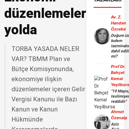
düzenlemeleri
Av. Z.
Handan
yolda
Özcebe
Doğum iz
kıdem
tazminatı
TORBA YASADA NELER
dahil edili
mi?
VAR? TBMM Plan ve
Prof Dr.
Bütçe Komisyonunda,
Behçet
ekonomiye ilişkin
Kemal
Yeşilbur
düzenlemeler içeren Gelir
"19 Mayıs
teslimiye
Vergisi Kanunu ile Bazı
reddidir"
Kanun ve Kanun
Ahmet
Özenalp
Hükmünde
Aziz