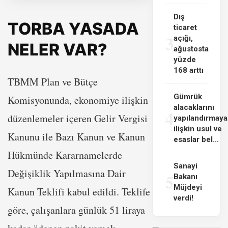
Dış
TORBA YASADA
ticaret
3
açığı,
NELER VAR?
ağustosta
yüzde
168 arttı
TBMM Plan ve Bütçe
Gümrük
Komisyonunda, ekonomiye ilişkin
alacaklarını
4
düzenlemeler içeren Gelir Vergisi
yapılandırmaya
ilişkin usul ve
Kanunu ile Bazı Kanun ve Kanun
esaslar bel...
Hükmünde Kararnamelerde
Sanayi
Değişiklik Yapılmasına Dair
5
Bakanı
Müjdeyi
Kanun Teklifi kabul edildi. Teklife
verdi!
göre, çalışanlara günlük 51 liraya