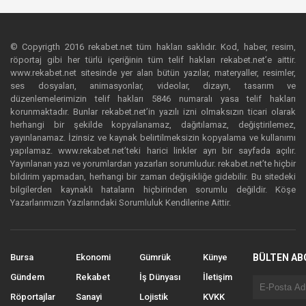
© Copyrigth 2016 rekabet.net tüm hakları saklıdır. Kod, haber, resim,
röportaj gibi her türlü içeriğinin tüm telif hakları rekabet.net’e aittir.
www.rekabet.net sitesinde yer alan bütün yazılar, materyaller, resimler,
ses dosyaları, animasyonlar, videolar, dizayn, tasarım ve
düzenlemelerimizin telif hakları 5846 numaralı yasa telif hakları
korunmaktadır. Bunlar rekabet.net’in yazılı izni olmaksızın ticari olarak
herhangi bir şekilde kopyalanamaz, dağıtılamaz, değiştirilemez,
yayınlanamaz. İzinsiz ve kaynak belirtilmeksizin kopyalama ve kullanımı
yapılamaz. www.rekabet.net’teki harici linkler ayrı bir sayfada açılır.
Yayınlanan yazı ve yorumlardan yazarları sorumludur. rekabet.net’te hiçbir
bildirim yapmadan, herhangi bir zaman değişikliğe gidebilir. Bu sitedeki
bilgilerden kaynaklı hataların hiçbirinden sorumlu değildir. Köşe
Yazarlarımızın Yazılarındaki Sorumluluk Kendilerine Aittir.
Bursa
Ekonomi
Gümrük
Künye
BÜLTEN AB
Gündem
Rekabet
İş Dünyası
İletişim
Röportajlar
Sanayi
Lojistik
KVKK