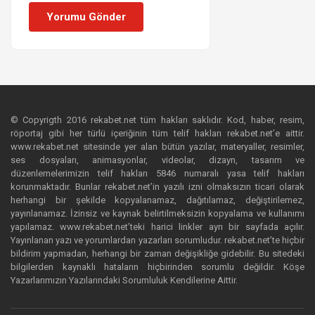
Yorumu Gönder
© Copyrigth 2016 rekabet.net tüm hakları saklıdır. Kod, haber, resim,
röportaj gibi her türlü içeriğinin tüm telif hakları rekabet.net’e aittir.
www.rekabet.net sitesinde yer alan bütün yazılar, materyaller, resimler,
ses dosyaları, animasyonlar, videolar, dizayn, tasarım ve
düzenlemelerimizin telif hakları 5846 numaralı yasa telif hakları
korunmaktadır. Bunlar rekabet.net’in yazılı izni olmaksızın ticari olarak
herhangi bir şekilde kopyalanamaz, dağıtılamaz, değiştirilemez,
yayınlanamaz. İzinsiz ve kaynak belirtilmeksizin kopyalama ve kullanımı
yapılamaz. www.rekabet.net’teki harici linkler ayrı bir sayfada açılır.
Yayınlanan yazı ve yorumlardan yazarları sorumludur. rekabet.net’te hiçbir
bildirim yapmadan, herhangi bir zaman değişikliğe gidebilir. Bu sitedeki
bilgilerden kaynaklı hataların hiçbirinden sorumlu değildir. Köşe
Yazarlarımızın Yazılarındaki Sorumluluk Kendilerine Aittir.