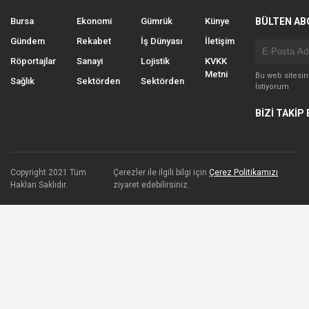
Bursa
Ekonomi
Gümrük
Künye
BÜLTEN AB
Gündem
Rekabet
İş Dünyası
İletişim
Röportajlar
Sanayi
Lojistik
KVKK
Metni
Bu web sitesi
Sağlık
Sektörden
Sektörden
İstiyorum
BİZİ TAKİP 
Copyright 2021 Tüm
Çerezler ile ilgili bilgi için
Çerez Politikamızı
Hakları Saklıdır.
ziyaret edebilirsiniz.