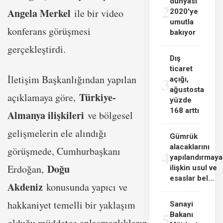
dünyası
2
Angela Merkel
ile bir video
2020'ye
umutla
konferans görüşmesi
bakıyor
gerçekleştirdi.
Dış
ticaret
İletişim Başkanlığından yapılan
3
açığı,
ağustosta
Türkiye-
açıklamaya göre,
yüzde
168 arttı
Almanya ilişkileri
ve bölgesel
gelişmelerin ele alındığı
Gümrük
alacaklarını
görüşmede, Cumhurbaşkanı
4
yapılandırmaya
Doğu
Erdoğan,
ilişkin usul ve
esaslar bel...
Akdeniz
konusunda yapıcı ve
hakkaniyet temelli bir yaklaşım
Sanayi
5
Bakanı
olduğu müddetçe anlaşmazlıkların