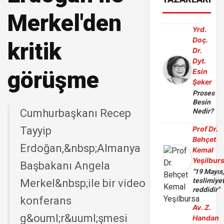
Merkel'den
Yrd.
Doç.
kritik
Dr.
Dyt.
görüşme
Esin
Şeker
Proses
Besin
Cumhurbaşkanı Recep
Nedir?
Tayyip
Prof Dr.
Behçet
Erdoğan,&nbsp;Almanya
Kemal
Yeşilbur
Başbakanı Angela
"19 Mayıs
teslimiye
Merkel&nbsp;ile bir video
reddidir"
konferans
Av. Z.
g&ouml;r&uuml;şmesi
Handan