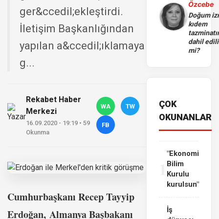
Özcebe
ger&ccedil;ekleştirdi.
Doğum iz
kıdem
İletişim Başkanlığından
tazminatı
dahil edili
yapılan a&ccedil;ıklamaya
mi?
g...
Rekabet Haber
ÇOK
WA
TW
Merkezi
OKUNANLAR
16.09.2020 - 19:19 • 59
FB
Okunma
"Ekonomi
1
Bilim
Kurulu
kurulsun"
Cumhurbaşkanı Recep Tayyip
İş
Erdoğan,
Almanya Başbakanı