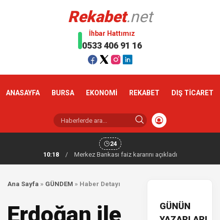
Rekabet
.net
İhbar Hattımız
0533 406 91 16
ANASAYFA
BURSA
EKONOMİ
REKABET
DIŞ TİCARET
24
10:18
/
Merkez Bankası faiz kararını açıkladı
Ana Sayfa
»
GÜNDEM
»
Haber Detayı
GÜNÜN
Erdoğan ile
YAZARLARI