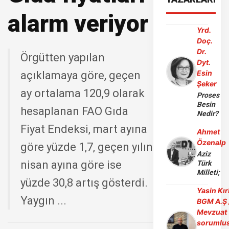
alarm veriyor
Yrd.
Doç.
Dr.
Örgütten yapılan
Dyt.
Esin
açıklamaya göre, geçen
Şeker
ay ortalama 120,9 olarak
Proses
Besin
hesaplanan FAO Gıda
Nedir?
Fiyat Endeksi, mart ayına
Ahmet
Özenalp
göre yüzde 1,7, geçen yılın
Aziz
nisan ayına göre ise
Türk
Milleti;
yüzde 30,8 artış gösterdi.
Yasin Kır
Yaygın ...
BGM A.Ş 
Mevzuat
sorumlu