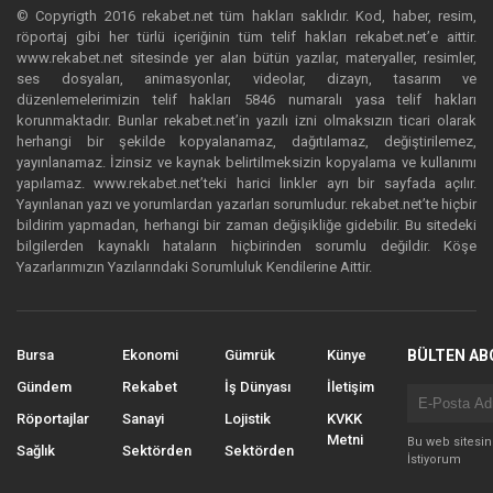
© Copyrigth 2016 rekabet.net tüm hakları saklıdır. Kod, haber, resim,
röportaj gibi her türlü içeriğinin tüm telif hakları rekabet.net’e aittir.
www.rekabet.net sitesinde yer alan bütün yazılar, materyaller, resimler,
ses dosyaları, animasyonlar, videolar, dizayn, tasarım ve
düzenlemelerimizin telif hakları 5846 numaralı yasa telif hakları
korunmaktadır. Bunlar rekabet.net’in yazılı izni olmaksızın ticari olarak
herhangi bir şekilde kopyalanamaz, dağıtılamaz, değiştirilemez,
yayınlanamaz. İzinsiz ve kaynak belirtilmeksizin kopyalama ve kullanımı
yapılamaz. www.rekabet.net’teki harici linkler ayrı bir sayfada açılır.
Yayınlanan yazı ve yorumlardan yazarları sorumludur. rekabet.net’te hiçbir
bildirim yapmadan, herhangi bir zaman değişikliğe gidebilir. Bu sitedeki
bilgilerden kaynaklı hataların hiçbirinden sorumlu değildir. Köşe
Yazarlarımızın Yazılarındaki Sorumluluk Kendilerine Aittir.
Bursa
Ekonomi
Gümrük
Künye
BÜLTEN AB
Gündem
Rekabet
İş Dünyası
İletişim
Röportajlar
Sanayi
Lojistik
KVKK
Metni
Bu web sitesi
Sağlık
Sektörden
Sektörden
İstiyorum