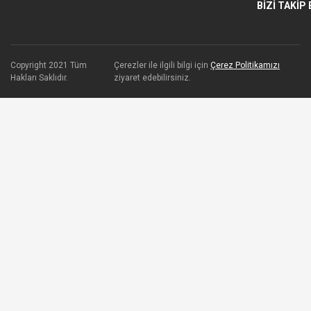
BİZİ TAKİP 
Copyright 2021 Tüm
Çerezler ile ilgili bilgi için
Çerez Politikamızı
Hakları Saklıdır.
ziyaret edebilirsiniz.