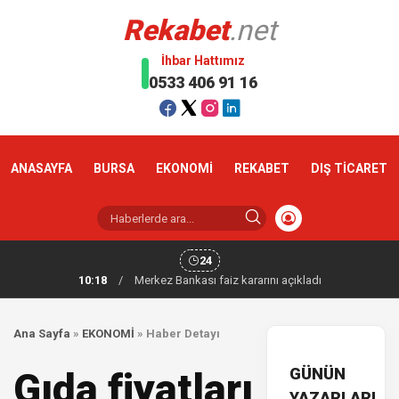
Rekabet
.net
İhbar Hattımız
0533 406 91 16
ANASAYFA
BURSA
EKONOMİ
REKABET
DIŞ TİCARET
24
10:18
/
Merkez Bankası faiz kararını açıkladı
Ana Sayfa
»
EKONOMİ
»
Haber Detayı
GÜNÜN
Gıda fiyatları
YAZARLARI