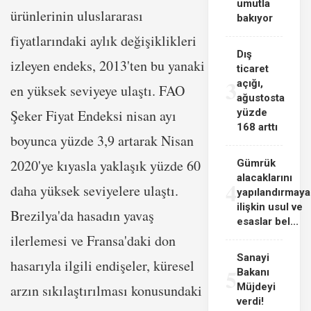
umutla
ürünlerinin uluslararası
bakıyor
fiyatlarındaki aylık değişiklikleri
Dış
izleyen endeks, 2013'ten bu yanaki
ticaret
3
açığı,
en yüksek seviyeye ulaştı. FAO
ağustosta
Şeker Fiyat Endeksi nisan ayı
yüzde
168 arttı
boyunca yüzde 3,9 artarak Nisan
2020'ye kıyasla yaklaşık yüzde 60
Gümrük
alacaklarını
4
daha yüksek seviyelere ulaştı.
yapılandırmaya
ilişkin usul ve
Brezilya'da hasadın yavaş
esaslar bel...
ilerlemesi ve Fransa'daki don
Sanayi
hasarıyla ilgili endişeler, küresel
5
Bakanı
Müjdeyi
arzın sıkılaştırılması konusundaki
verdi!