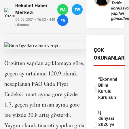
Tarife
Rekabet Haber
korelasy
WA
TW
Merkezi
yapılan
güncelle
06.05.2021 - 16:52 • 443
FB
Okunma
ÇOK
OKUNANLAR
Örgütten yapılan açıklamaya göre,
geçen ay ortalama 120,9 olarak
"Ekonomi
hesaplanan FAO Gıda Fiyat
1
Bilim
Kurulu
Endeksi, mart ayına göre yüzde
kurulsun"
1,7, geçen yılın nisan ayına göre
İş
ise yüzde 30,8 artış gösterdi.
dünyası
2
Yaygın olarak ticareti yapılan gıda
2020'ye