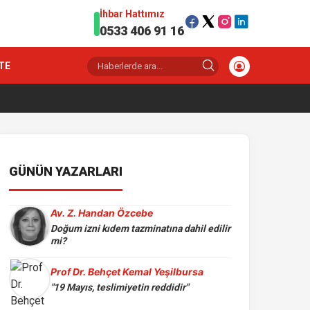
İhbar Hattımız
0533 406 91 16
TE
GÜNÜN YAZARLARI
Av. Z. Handan Özcebe
Doğum izni kıdem tazminatına dahil edilir
mi?
Prof Dr. Behçet Kemal Yeşilbursa
"19 Mayıs, teslimiyetin reddidir"