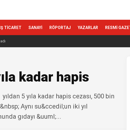
IŞ TİCARET
SANAYİ
RÖPORTAJ
YAZARLAR
RESMİ GAZE
ladı
yıla kadar hapis
 yıldan 5 yıla kadar hapis cezası, 500 bin
&nbsp; Aynı su&ccedil;un iki yıl
unda gıdayı &uuml;...