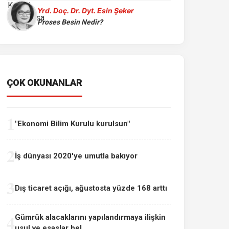
Yrd. Doç. Dr. Dyt. Esin Şeker
Proses Besin Nedir?
ÇOK OKUNANLAR
1
"Ekonomi Bilim Kurulu kurulsun"
2
İş dünyası 2020'ye umutla bakıyor
3
Dış ticaret açığı, ağustosta yüzde 168 arttı
4
Gümrük alacaklarını yapılandırmaya ilişkin
usul ve esaslar bel...