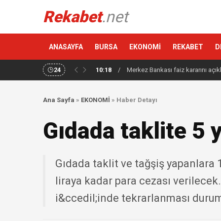
Rekabet
.net
ANASAYFA
BURSA
EKONOMİ
REKABET
D
24
10:18
/
Merkez Bankası faiz kararını açık
Ana Sayfa
»
EKONOMİ
»
Haber Detayı
Gıdada taklite 5 
Gıdada taklit ve tağşiş yapanlara 1
liraya kadar para cezası verilecek.
i&ccedil;inde tekrarlanması durum