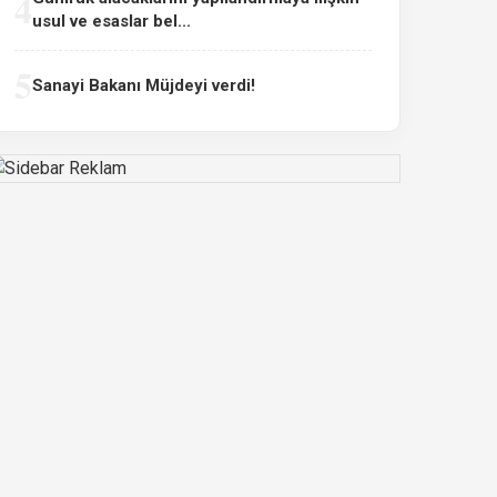
4
usul ve esaslar bel...
5
Sanayi Bakanı Müjdeyi verdi!