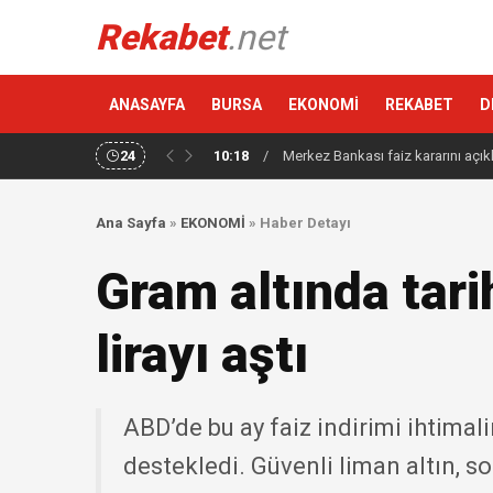
Rekabet
.net
ANASAYFA
BURSA
EKONOMİ
REKABET
D
24
10:18
/
Merkez Bankası faiz kararını açık
Ana Sayfa
»
EKONOMİ
»
Haber Detayı
Gram altında tarih
lirayı aştı
ABD’de bu ay faiz indirimi ihtimali
destekledi. Güvenli liman altın, s