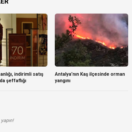
LER
nlığı, indirimli satış
Antalya’nın Kaş ilçesinde orman
da şeffaflığı
yangını
 yapın!