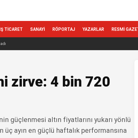
IŞ TİCARET
SANAYİ
RÖPORTAJ
YAZARLAR
RESMİ GAZE
ladı
i zirve: 4 bin 720
nin güçlenmesi altın fiyatlarını yukarı yönlü
on üç ayın en güçlü haftalık performansına