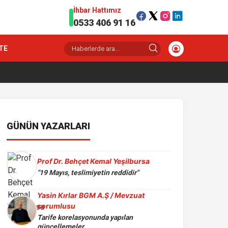
İhbar Hattımız
0533 406 91 16
TE
GÜNÜN YAZARLARI
Prof Dr. Behçet Kemal Yeşilbursa
"19 Mayıs, teslimiyetin reddidir"
Yasin Kırlar BGM A.Ş / Mevzuat
sorumlusu
Tarife korelasyonunda yapılan
güncellemeler