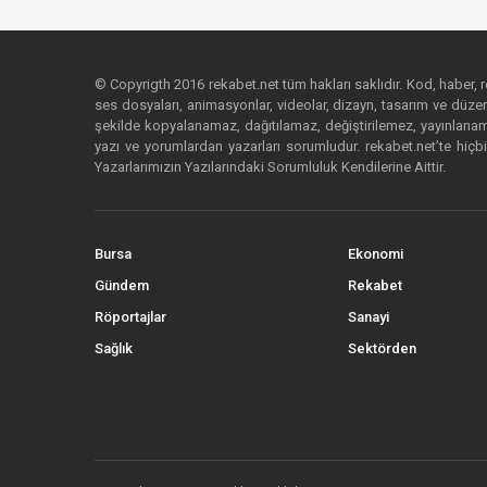
© Copyrigth 2016 rekabet.net tüm hakları saklıdır. Kod, haber, res
ses dosyaları, animasyonlar, videolar, dizayn, tasarım ve düzenl
şekilde kopyalanamaz, dağıtılamaz, değiştirilemez, yayınlanamaz
yazı ve yorumlardan yazarları sorumludur. rekabet.net’te hiçbi
Yazarlarımızın Yazılarındaki Sorumluluk Kendilerine Aittir.
Bursa
Ekonomi
Gündem
Rekabet
Röportajlar
Sanayi
Sağlık
Sektörden