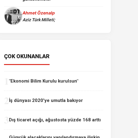
Ahmet Özenalp
Aziz Türk Milleti;
ÇOK OKUNANLAR
1
"Ekonomi Bilim Kurulu kurulsun"
2
İş dünyası 2020'ye umutla bakıyor
3
Dış ticaret açığı, ağustosta yüzde 168 arttı
Gümrük alacaklarını yapılandırmaya ilişkin