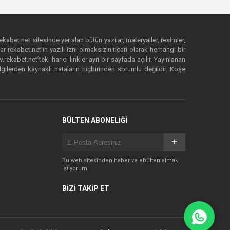
ekabet.net sitesinde yer alan bütün yazılar, materyaller, resimler,
 rekabet.net’in yazılı izni olmaksızın ticari olarak herhangi bir
abet.net’teki harici linkler ayrı bir sayfada açılır. Yayınlanan
lgilerden kaynaklı hataların hiçbirinden sorumlu değildir. Köşe
BÜLTEN ABONELİĞİ
Bu web sitesinden haber ve ebülten almak
İstiyorum
BİZİ TAKİP ET