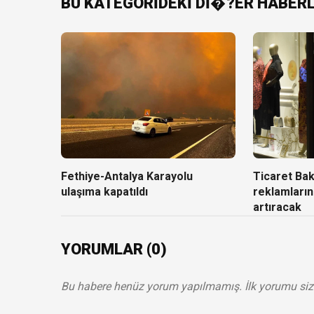
BU KATEGORİDEKİ Dİ�?ER HABER
Fethiye-Antalya Karayolu
Ticaret Baka
ulaşıma kapatıldı
reklamların
artıracak
YORUMLAR (0)
Bu habere henüz yorum yapılmamış. İlk yorumu siz