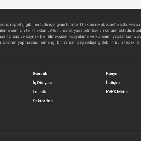
im, röportaj gibi her türlü içeriğinin tüm telif hakları rekabet.net’e aittir. www.r
emelerimizin telif hakları 5846 numaralı yasa telif hakları korunmaktadır. Bunlar
. İzinsiz ve kaynak belirtilmeksizin kopyalama ve kullanımı yapılamaz. www.rek
r bildirim yapmadan, herhangi bir zaman değişikliğe gidebilir. Bu sitedeki bi
Gümrük
Künye
İş Dünyası
İletişim
Lojistik
KVKK Metni
Sektörden