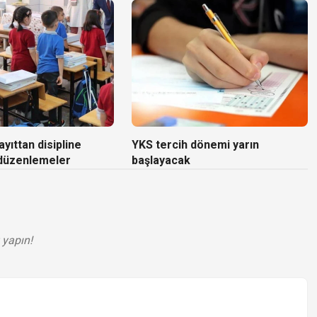
yıttan disipline
YKS tercih dönemi yarın
 düzenlemeler
başlayacak
 yapın!