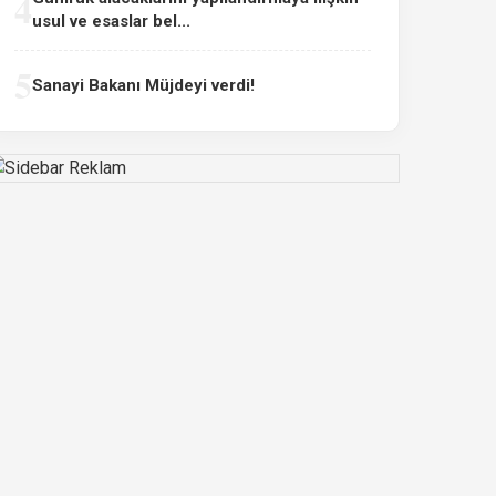
4
usul ve esaslar bel...
5
Sanayi Bakanı Müjdeyi verdi!