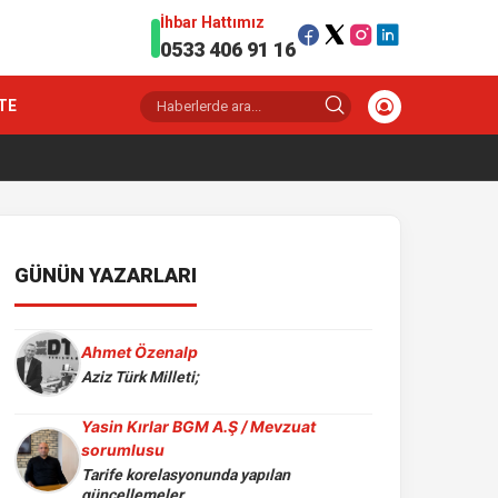
İhbar Hattımız
0533 406 91 16
TE
GÜNÜN YAZARLARI
Ahmet Özenalp
Aziz Türk Milleti;
Yasin Kırlar BGM A.Ş / Mevzuat
sorumlusu
Tarife korelasyonunda yapılan
güncellemeler