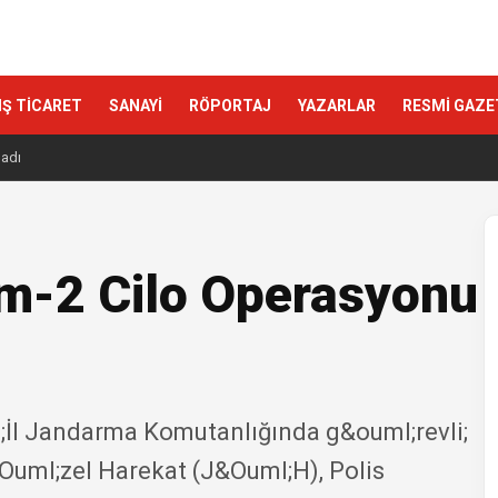
IŞ TİCARET
SANAYİ
RÖPORTAJ
YAZARLAR
RESMİ GAZE
ladı
rım-2 Cilo Operasyonu
l Jandarma Komutanlığında g&ouml;revli;
ml;zel Harekat (J&Ouml;H), Polis