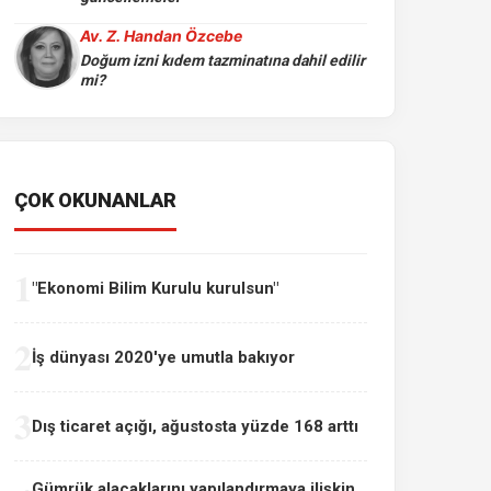
Av. Z. Handan Özcebe
Doğum izni kıdem tazminatına dahil edilir
mi?
ÇOK OKUNANLAR
1
"Ekonomi Bilim Kurulu kurulsun"
2
İş dünyası 2020'ye umutla bakıyor
3
Dış ticaret açığı, ağustosta yüzde 168 arttı
Gümrük alacaklarını yapılandırmaya ilişkin