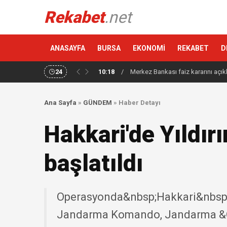
Rekabet
.net
ANASAYFA
BURSA
EKONOMİ
REKABET
D
24
10:18
/
Merkez Bankası faiz kararını açık
Ana Sayfa
»
GÜNDEM
»
Haber Detayı
Hakkari'de Yıldı
başlatıldı
Operasyonda&nbsp;Hakkari&nbsp;İ
Jandarma Komando, Jandarma &Ou