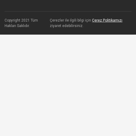
Copyright 2021 Tüm
Çerezler ile ilgili bilgi için
Çerez Politikamızı
Hakları Saklıdır.
ziyaret edebilirsiniz.