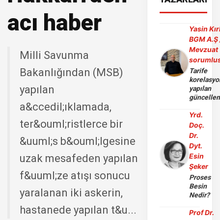
acı haber
Yasin Kır
BGM A.Ş 
Mevzuat
Milli Savunma
sorumlu
Bakanlığından (MSB)
Tarife
korelasy
yapılan
yapılan
güncelle
a&ccedil;ıklamada,
Yrd.
ter&ouml;ristlerce bir
Doç.
Dr.
&uuml;s b&ouml;lgesine
Dyt.
Esin
uzak mesafeden yapılan
Şeker
f&uuml;ze atışı sonucu
Proses
Besin
yaralanan iki askerin,
Nedir?
hastanede yapılan t&u...
Prof Dr.