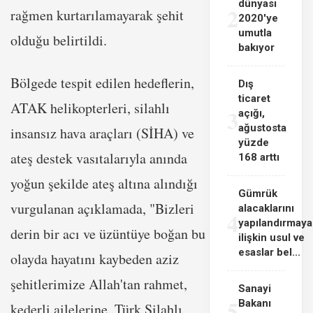
dünyası
2
rağmen kurtarılamayarak şehit
2020'ye
umutla
olduğu belirtildi.
bakıyor
Bölgede tespit edilen hedeflerin,
Dış
ticaret
ATAK helikopterleri, silahlı
3
açığı,
ağustosta
insansız hava araçları (SİHA) ve
yüzde
ateş destek vasıtalarıyla anında
168 arttı
yoğun şekilde ateş altına alındığı
Gümrük
vurgulanan açıklamada, "Bizleri
alacaklarını
4
yapılandırmaya
derin bir acı ve üzüntüye boğan bu
ilişkin usul ve
esaslar bel...
olayda hayatını kaybeden aziz
şehitlerimize Allah'tan rahmet,
Sanayi
5
Bakanı
kederli ailelerine, Türk Silahlı