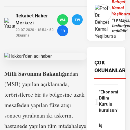
Behçet
Kemal
Yeşilbur
Rekabet Haber
WA
TW
"19 Mayıs
Merkezi
teslimiye
20.07.2020 - 18:54 • 50
reddidir"
FB
Okunma
ÇOK
OKUNANLAR
Milli Savunma Bakanlığı
ndan
(MSB) yapılan açıklamada,
"Ekonomi
teröristlerce bir üs bölgesine uzak
1
Bilim
mesafeden yapılan füze atışı
Kurulu
kurulsun"
sonucu yaralanan iki askerin,
hastanede yapılan tüm müdahaleye
İş