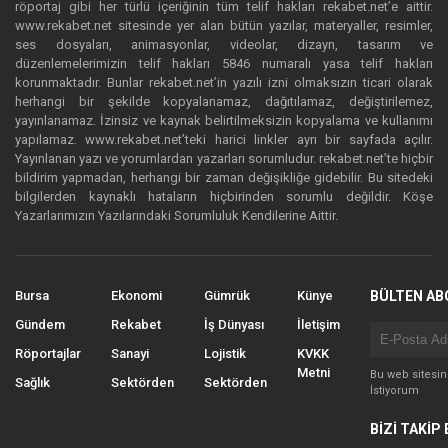
röportaj gibi her türlü içeriğinin tüm telif hakları rekabet.net’e aittir.
www.rekabet.net sitesinde yer alan bütün yazılar, materyaller, resimler,
ses dosyaları, animasyonlar, videolar, dizayn, tasarım ve
düzenlemelerimizin telif hakları 5846 numaralı yasa telif hakları
korunmaktadır. Bunlar rekabet.net’in yazılı izni olmaksızın ticari olarak
herhangi bir şekilde kopyalanamaz, dağıtılamaz, değiştirilemez,
yayınlanamaz. İzinsiz ve kaynak belirtilmeksizin kopyalama ve kullanımı
yapılamaz. www.rekabet.net’teki harici linkler ayrı bir sayfada açılır.
Yayınlanan yazı ve yorumlardan yazarları sorumludur. rekabet.net’te hiçbir
bildirim yapmadan, herhangi bir zaman değişikliğe gidebilir. Bu sitedeki
bilgilerden kaynaklı hataların hiçbirinden sorumlu değildir. Köşe
Yazarlarımızın Yazılarındaki Sorumluluk Kendilerine Aittir.
Bursa
Ekonomi
Gümrük
Künye
BÜLTEN AB
Gündem
Rekabet
İş Dünyası
İletişim
Röportajlar
Sanayi
Lojistik
KVKK
Metni
Bu web sitesi
Sağlık
Sektörden
Sektörden
İstiyorum
BİZİ TAKİP 