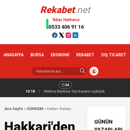
Rekabet
.net
İhbar Hattımız
0533 406 91 16
ANASAYFA
BURSA
EKONOMİ
REKABET
DIŞ TİCARET
24
10:18
/
Merkez Bankası faiz kararını açıkladı
Ana Sayfa
»
GÜNDEM
»
Haber Detayı
GÜNÜN
Hakkari'den
YAZARLARI