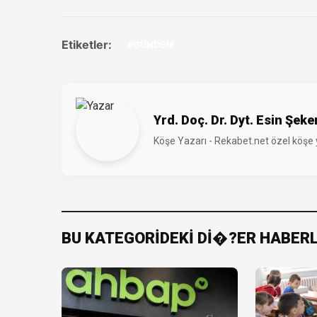
Etiketler:
#GÜNDEM
Yrd. Doç. Dr. Dyt. Esin Şeke
Köşe Yazarı - Rekabet.net özel köşe ya
BU KATEGORİDEKİ Dİ�?ER HABER