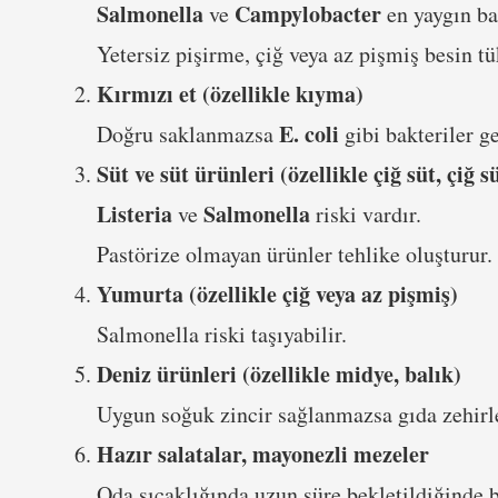
Salmonella
Campylobacter
ve
en yaygın bak
Yetersiz pişirme, çiğ veya az pişmiş besin tük
Kırmızı et (özellikle kıyma)
E. coli
Doğru saklanmazsa
gibi bakteriler ge
Süt ve süt ürünleri (özellikle çiğ süt, çiğ s
Listeria
Salmonella
ve
riski vardır.
Pastörize olmayan ürünler tehlike oluşturur.
Yumurta (özellikle çiğ veya az pişmiş)
Salmonella riski taşıyabilir.
Deniz ürünleri (özellikle midye, balık)
Uygun soğuk zincir sağlanmazsa gıda zehirle
Hazır salatalar, mayonezli mezeler
Oda sıcaklığında uzun süre bekletildiğinde ba