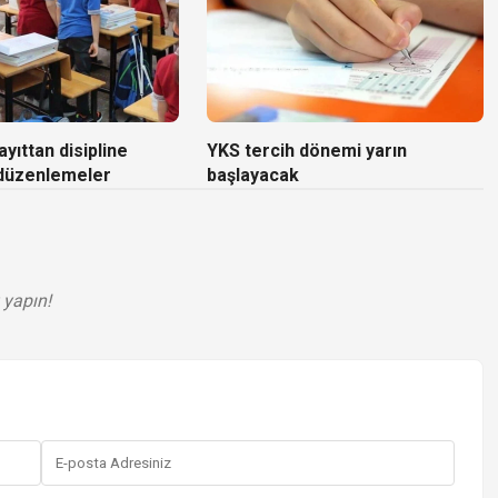
yıttan disipline
YKS tercih dönemi yarın
 düzenlemeler
başlayacak
 yapın!