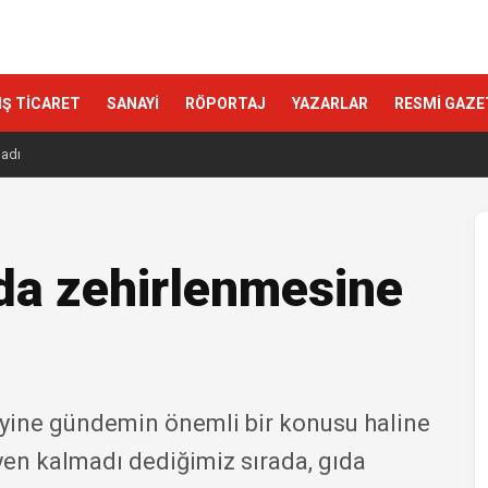
IŞ TİCARET
SANAYİ
RÖPORTAJ
YAZARLAR
RESMİ GAZE
ladı
ıda zehirlenmesine
 yine gündemin önemli bir konusu haline
yen kalmadı dediğimiz sırada, gıda