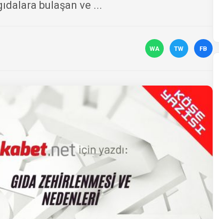
ıdalara bulaşan ve ...
WA
TW
FB