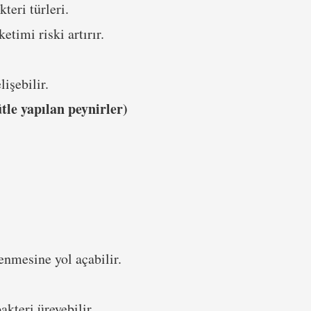
teri türleri.
etimi riski artırır.
lişebilir.
ütle yapılan peynirler)
nmesine yol açabilir.
kteri üreyebilir.