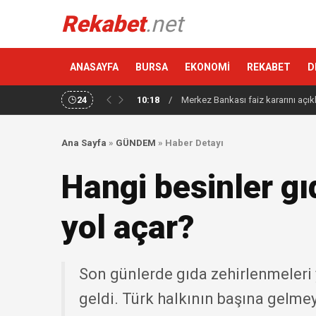
Rekabet
.net
ANASAYFA
BURSA
EKONOMİ
REKABET
D
24
10:18
/
Merkez Bankası faiz kararını açık
Ana Sayfa
»
GÜNDEM
»
Haber Detayı
Hangi besinler g
yol açar?
Son günlerde gıda zehirlenmeleri
geldi. Türk halkının başına gelme