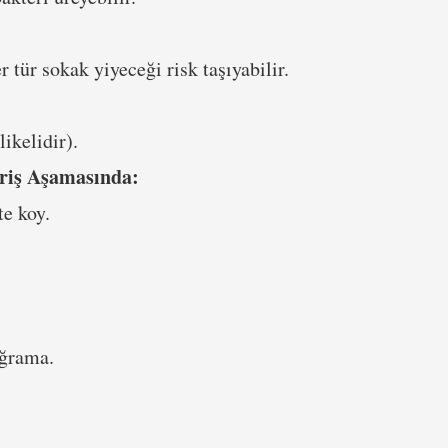
 tür sokak yiyeceği risk taşıyabilir.
ikelidir).
eriş Aşamasında:
te koy.
oğrama.