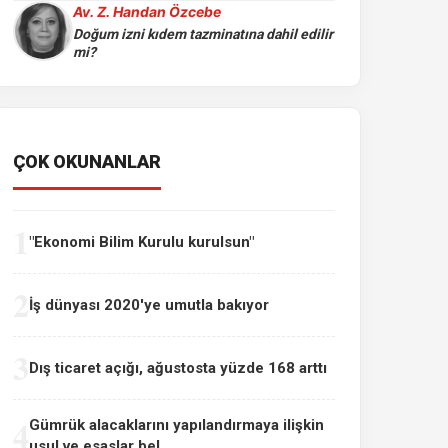
Av. Z. Handan Özcebe
Doğum izni kıdem tazminatına dahil edilir
mi?
ÇOK OKUNANLAR
1
"Ekonomi Bilim Kurulu kurulsun"
2
İş dünyası 2020'ye umutla bakıyor
3
Dış ticaret açığı, ağustosta yüzde 168 arttı
4
Gümrük alacaklarını yapılandırmaya ilişkin
usul ve esaslar bel...