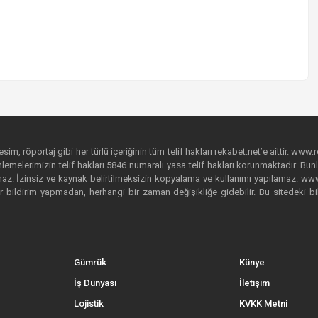
im, röportaj gibi her türlü içeriğinin tüm telif hakları rekabet.net’e aittir. www.r
emelerimizin telif hakları 5846 numaralı yasa telif hakları korunmaktadır. Bunlar
. İzinsiz ve kaynak belirtilmeksizin kopyalama ve kullanımı yapılamaz. www.rek
r bildirim yapmadan, herhangi bir zaman değişikliğe gidebilir. Bu sitedeki bi
Gümrük
Künye
İş Dünyası
İletişim
Lojistik
KVKK Metni