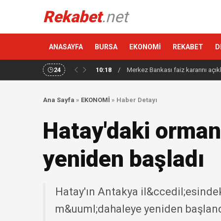
Rekabet
.net
ANASAYFA
BURSA
EKONOMİ
REKABET
D
24
10:18
/
Merkez Bankası faiz kararını açık
Ana Sayfa
»
EKONOMİ
»
Haber Detayı
Hatay'daki orma
yeniden başladı
Hatay'ın Antakya il&ccedil;esind
m&uuml;dahaleye yeniden başlandı.