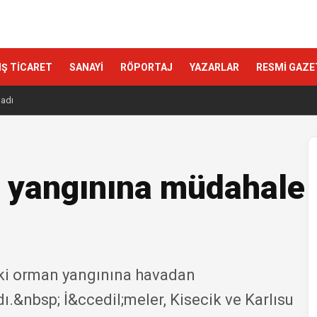
IŞ TİCARET
SANAYİ
RÖPORTAJ
YAZARLAR
RESMİ GAZE
ladı
n yangınına müdahale
eki orman yangınına havadan
&nbsp; İ&ccedil;meler, Kisecik ve Karlısu