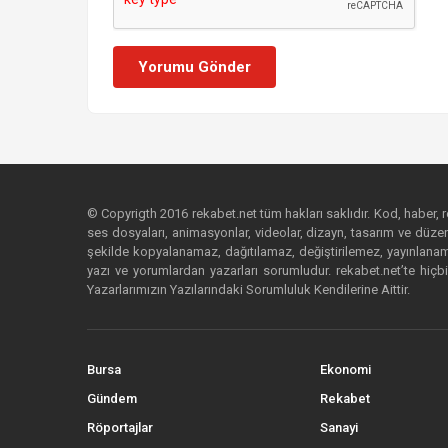
Yorumu Gönder
© Copyrigth 2016 rekabet.net tüm hakları saklıdır. Kod, haber, res
ses dosyaları, animasyonlar, videolar, dizayn, tasarım ve düzenl
şekilde kopyalanamaz, dağıtılamaz, değiştirilemez, yayınlanamaz
yazı ve yorumlardan yazarları sorumludur. rekabet.net’te hiçbi
Yazarlarımızın Yazılarındaki Sorumluluk Kendilerine Aittir.
Bursa
Ekonomi
Gündem
Rekabet
Röportajlar
Sanayi