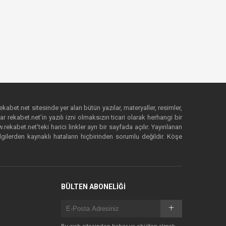
ekabet.net sitesinde yer alan bütün yazılar, materyaller, resimler,
 rekabet.net’in yazılı izni olmaksızın ticari olarak herhangi bir
abet.net’teki harici linkler ayrı bir sayfada açılır. Yayınlanan
lgilerden kaynaklı hataların hiçbirinden sorumlu değildir. Köşe
BÜLTEN ABONELİĞİ