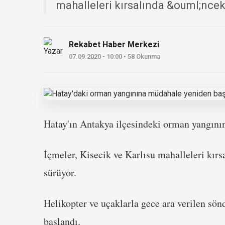
mahalleleri kırsalında &ouml;ncek.
Rekabet Haber Merkezi
07.09.2020 - 10:00 • 58 Okunma
Hatay
'ın Antakya ilçesindeki orman yangın
İçmeler, Kisecik ve Karlısu mahalleleri kır
sürüyor.
Helikopter ve uçaklarla gece ara verilen sö
başlandı.