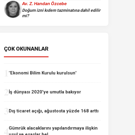
Av. Z. Handan Özcebe
Doğum izni kıdem tazminatına dahil edilir
mi?
ÇOK OKUNANLAR
1
"Ekonomi Bilim Kurulu kurulsun"
2
İş dünyası 2020'ye umutla bakıyor
3
Dış ticaret açığı, ağustosta yüzde 168 arttı
4
Gümrük alacaklarını yapılandırmaya ilişkin
usul ve esaslar bel...