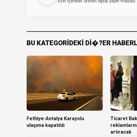
özel içerikler üreten dijital yayın masası.
BU KATEGORİDEKİ Dİ�?ER HABER
Fethiye-Antalya Karayolu
Ticaret Baka
ulaşıma kapatıldı
reklamların
artıracak