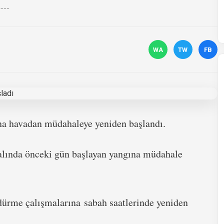
..
WA
TW
FB
ına havadan müdahaleye yeniden başlandı.
salında önceki gün başlayan yangına müdahale
ndürme çalışmalarına sabah saatlerinde yeniden