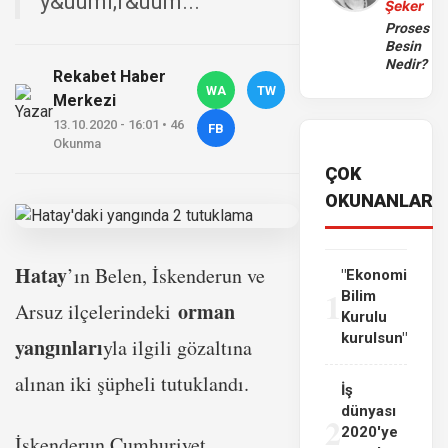
y&uuml;r&uum...
Şeker
Proses
Besin
Nedir?
Rekabet Haber
WA
TW
Merkezi
13.10.2020 - 16:01 • 46
FB
Okunma
ÇOK
OKUNANLAR
Hatay
’ın Belen, İskenderun ve
"Ekonomi
1
Bilim
orman
Arsuz ilçelerindeki
Kurulu
kurulsun"
yangınları
yla ilgili gözaltına
alınan iki şüpheli tutuklandı.
İş
dünyası
2
2020'ye
İskenderun Cumhuriyet