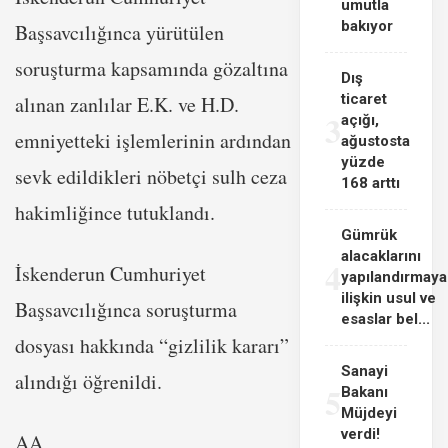
umutla
bakıyor
Başsavcılığınca yürütülen
soruşturma kapsamında gözaltına
Dış
ticaret
alınan zanlılar E.K. ve H.D.
3
açığı,
emniyetteki işlemlerinin ardından
ağustosta
yüzde
sevk edildikleri nöbetçi sulh ceza
168 arttı
hakimliğince tutuklandı.
Gümrük
alacaklarını
4
İskenderun Cumhuriyet
yapılandırmaya
ilişkin usul ve
Başsavcılığınca soruşturma
esaslar bel...
dosyası hakkında “gizlilik kararı”
Sanayi
alındığı öğrenildi.
5
Bakanı
Müjdeyi
verdi!
AA