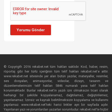
Yorumu Gönder
© Copyrigth 2016 rekabet.net tüm hakları saklıdır. Kod, haber, resim,
röportaj gibi her türlü içeriğinin tüm telif hakları rekabet.net’e aittir.
www.rekabet.net sitesinde yer alan bütün yazılar, materyaller, resimler,
ses dosyaları, animasyonlar, videolar, dizayn, tasarım ve
düzenlemelerimizin telif hakları 5846 numaralı yasa telif hakları
korunmaktadır. Bunlar rekabet.net’in yazılı izni olmaksızın ticari olarak
herhangi bir şekilde kopyalanamaz, dağıtılamaz, değiştirilemez,
yayınlanamaz. İzinsiz ve kaynak belirtilmeksizin kopyalama ve kullanımı
yapılamaz. www.rekabet.net’teki harici linkler ayrı bir sayfada açılır.
Yayınlanan yazı ve yorumlardan yazarları sorumludur. rekabet.net’te hiçbir