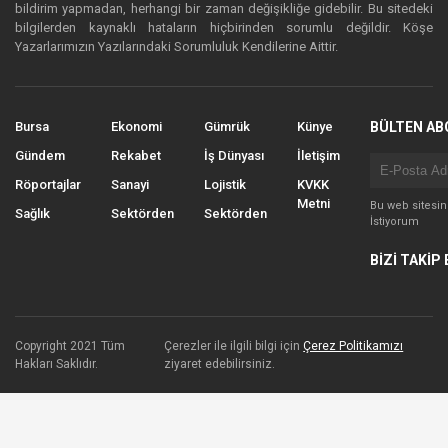
bildirim yapmadan, herhangi bir zaman değişikliğe gidebilir. Bu sitedeki
bilgilerden kaynaklı hataların hiçbirinden sorumlu değildir. Köşe
Yazarlarımızın Yazılarındaki Sorumluluk Kendilerine Aittir.
Bursa
Ekonomi
Gümrük
Künye
BÜLTEN AB
Gündem
Rekabet
İş Dünyası
İletişim
Röportajlar
Sanayi
Lojistik
KVKK
Metni
Bu web sitesi
Sağlık
Sektörden
Sektörden
İstiyorum
BİZİ TAKİP 
Copyright 2021 Tüm
Çerezler ile ilgili bilgi için
Çerez Politikamızı
Hakları Saklıdır.
ziyaret edebilirsiniz.