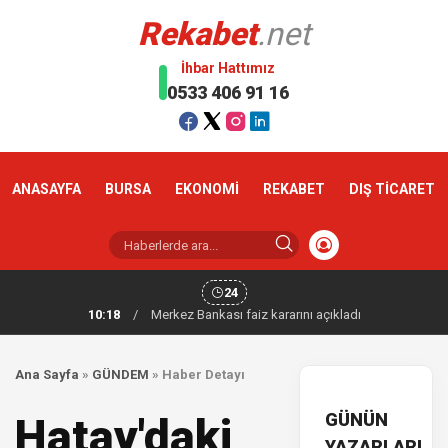
Rekabet
.net
İhbar Hattımız
0533 406 91 16
ANASAYFA
BURSA
EKONOMİ
REKABET
DIŞ TİCARET
24
10:18
/
Merkez Bankası faiz kararını açıkladı
Ana Sayfa
»
GÜNDEM
»
Haber Detayı
GÜNÜN
Hatay'daki
YAZARLARI