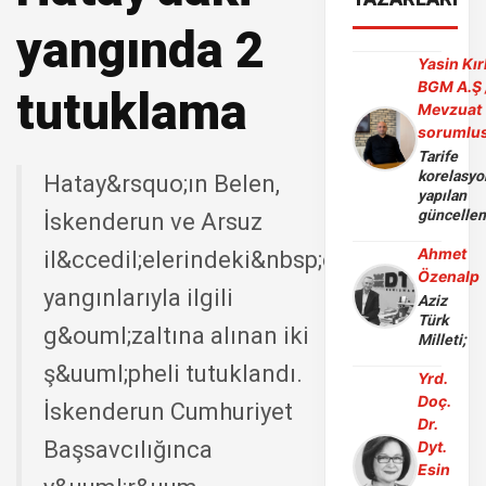
yangında 2
Yasin Kır
BGM A.Ş 
tutuklama
Mevzuat
sorumlu
Tarife
korelasy
Hatay&rsquo;ın Belen,
yapılan
güncelle
İskenderun ve Arsuz
Ahmet
il&ccedil;elerindeki&nbsp;orman
Özenalp
yangınlarıyla ilgili
Aziz
Türk
g&ouml;zaltına alınan iki
Milleti;
ş&uuml;pheli tutuklandı.
Yrd.
Doç.
İskenderun Cumhuriyet
Dr.
Başsavcılığınca
Dyt.
Esin