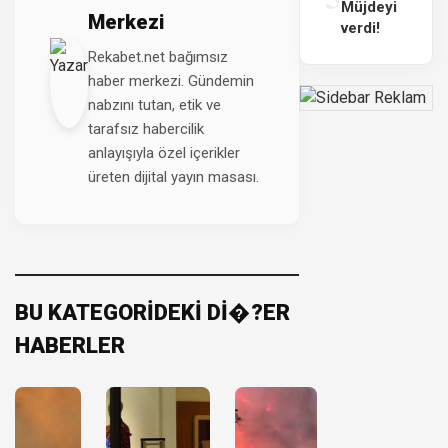
Müjdeyi
Merkezi
verdi!
Rekabet.net bağımsız
haber merkezi. Gündemin
nabzını tutan, etik ve
tarafsız habercilik
anlayışıyla özel içerikler
üreten dijital yayın masası.
BU KATEGORİDEKİ Dİ�?ER
HABERLER