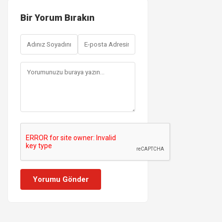
Bir Yorum Bırakın
Yorumu Gönder