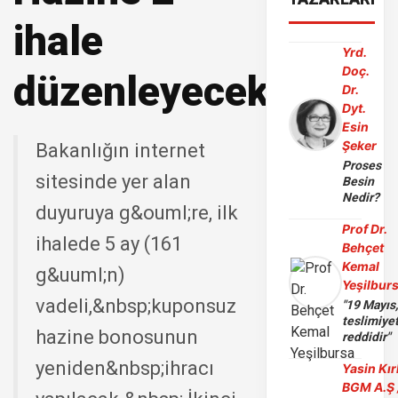
ihale
Yrd.
Doç.
düzenleyecek
Dr.
Dyt.
Esin
Şeker
Bakanlığın internet
Proses
sitesinde yer alan
Besin
Nedir?
duyuruya g&ouml;re, ilk
Prof Dr.
ihalede 5 ay (161
Behçet
Kemal
g&uuml;n)
Yeşilbur
vadeli,&nbsp;kuponsuz
"19 Mayıs
teslimiye
hazine bonosunun
reddidir"
yeniden&nbsp;ihracı
Yasin Kır
BGM A.Ş 