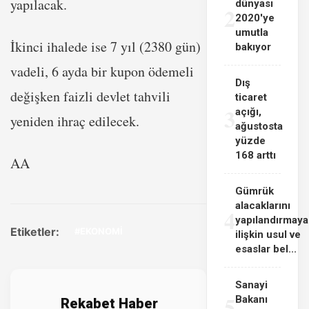
yapılacak.
dünyası
2
2020'ye
umutla
İkinci ihalede ise 7 yıl (2380 gün)
bakıyor
vadeli, 6 ayda bir kupon ödemeli
Dış
değişken faizli devlet tahvili
ticaret
3
açığı,
yeniden ihraç edilecek.
ağustosta
yüzde
168 arttı
AA
Gümrük
alacaklarını
4
yapılandırmaya
Etiketler:
#EKONOMİ
ilişkin usul ve
esaslar bel...
Sanayi
5
Bakanı
Rekabet Haber