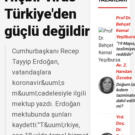
Türkiye'den
Prof Dr.
Behçet
güçlü değildir
Kemal
Yeşilbur
"19 Mayıs
teslimiye
Cumhurbaşkanı Recep
reddidir"
Tayyip Erdoğan,
Av. Z.
vatandaşlara
Handan
Özcebe
koronavir&uuml;s
Doğum iz
kıdem
m&uuml;cadelesiyle ilgili
tazminatı
dahil edili
mektup yazdı. Erdoğan
mi?
mektubunda şunları
Yrd.
Doç.
kaydetti:"T&uuml;rkiye,
Dr.