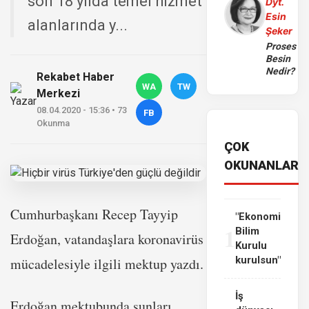
son 18 yılda temel hizmet
Dyt.
Esin
alanlarında y...
Şeker
Proses
Besin
Nedir?
Rekabet Haber
WA
TW
Merkezi
08.04.2020 - 15:36 • 73
FB
Okunma
ÇOK
OKUNANLAR
Cumhurbaşkanı Recep Tayyip
"Ekonomi
1
Bilim
Erdoğan, vatandaşlara koronavirüs
Kurulu
kurulsun"
mücadelesiyle ilgili mektup yazdı.
İş
Erdoğan mektubunda şunları