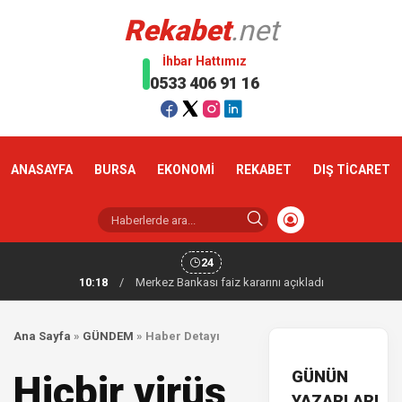
Rekabet
.net
İhbar Hattımız
0533 406 91 16
ANASAYFA
BURSA
EKONOMİ
REKABET
DIŞ TİCARET
24
10:18
/
Merkez Bankası faiz kararını açıkladı
Ana Sayfa
»
GÜNDEM
»
Haber Detayı
GÜNÜN
Hiçbir virüs
YAZARLARI