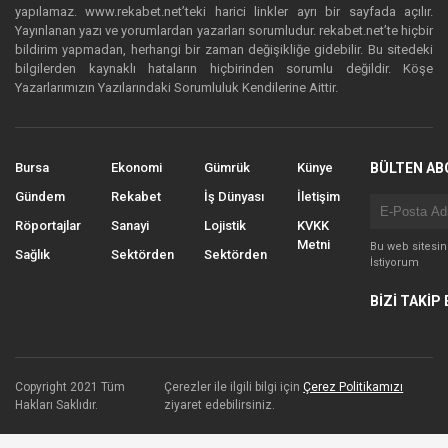
yapılamaz. www.rekabet.net’teki harici linkler ayrı bir sayfada açılır.
Yayınlanan yazı ve yorumlardan yazarları sorumludur. rekabet.net’te hiçbir
bildirim yapmadan, herhangi bir zaman değişikliğe gidebilir. Bu sitedeki
bilgilerden kaynaklı hataların hiçbirinden sorumlu değildir. Köşe
Yazarlarımızın Yazılarındaki Sorumluluk Kendilerine Aittir.
Bursa
Ekonomi
Gümrük
Künye
BÜLTEN AB
Gündem
Rekabet
İş Dünyası
İletişim
Röportajlar
Sanayi
Lojistik
KVKK
Metni
Bu web sitesi
Sağlık
Sektörden
Sektörden
İstiyorum
BİZİ TAKİP 
Copyright 2021 Tüm
Çerezler ile ilgili bilgi için
Çerez Politikamızı
Hakları Saklıdır.
ziyaret edebilirsiniz.