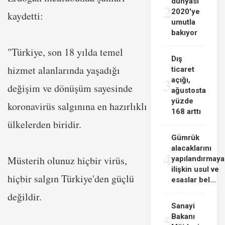
dünyası
2
2020'ye
kaydetti:
umutla
bakıyor
"Türkiye, son 18 yılda temel
Dış
hizmet alanlarında yaşadığı
ticaret
3
açığı,
değişim ve dönüşüm sayesinde
ağustosta
yüzde
koronavirüs salgınına en hazırlıklı
168 arttı
ülkelerden biridir.
Gümrük
alacaklarını
4
Müsterih olunuz hiçbir virüs,
yapılandırmaya
ilişkin usul ve
hiçbir salgın Türkiye'den güçlü
esaslar bel...
değildir.
Sanayi
5
Bakanı