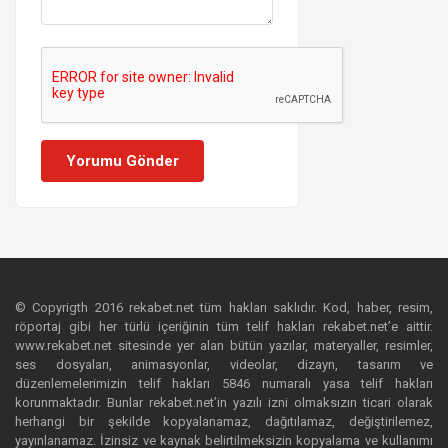
Yorumu Gönder
© Copyrigth 2016 rekabet.net tüm hakları saklıdır. Kod, haber, resim,
röportaj gibi her türlü içeriğinin tüm telif hakları rekabet.net’e aittir.
www.rekabet.net sitesinde yer alan bütün yazılar, materyaller, resimler,
ses dosyaları, animasyonlar, videolar, dizayn, tasarım ve
düzenlemelerimizin telif hakları 5846 numaralı yasa telif hakları
korunmaktadır. Bunlar rekabet.net’in yazılı izni olmaksızın ticari olarak
herhangi bir şekilde kopyalanamaz, dağıtılamaz, değiştirilemez,
yayınlanamaz. İzinsiz ve kaynak belirtilmeksizin kopyalama ve kullanımı