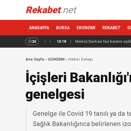
Rekabet
.net
ANASAYFA
BURSA
EKONOMİ
REKABET
D
24
10:18
/
Merkez Bankası faiz kararını açık
Ana Sayfa
»
GÜNDEM
»
Haber Detayı
İçişleri Bakanlığ
genelgesi
Genelge ile Covid 19 tanılı ya da 
Sağlık Bakanlığınca belirlenen iz