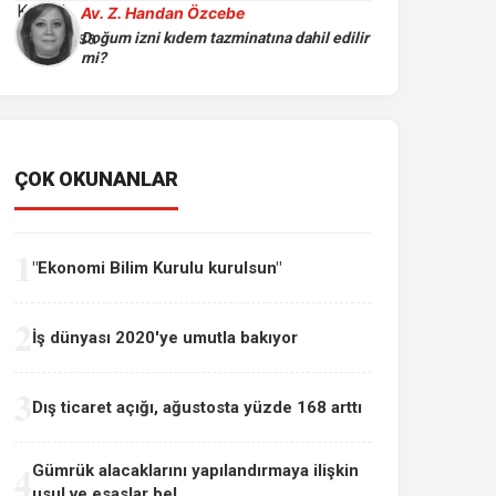
Av. Z. Handan Özcebe
Doğum izni kıdem tazminatına dahil edilir
mi?
ÇOK OKUNANLAR
1
"Ekonomi Bilim Kurulu kurulsun"
2
İş dünyası 2020'ye umutla bakıyor
3
Dış ticaret açığı, ağustosta yüzde 168 arttı
4
Gümrük alacaklarını yapılandırmaya ilişkin
usul ve esaslar bel...