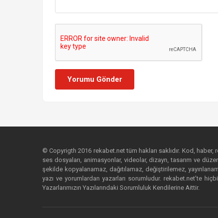
Yorumu Gönder
© Copyrigth 2016 rekabet.net tüm hakları saklıdır. Kod, haber, res
ses dosyaları, animasyonlar, videolar, dizayn, tasarım ve düzenl
şekilde kopyalanamaz, dağıtılamaz, değiştirilemez, yayınlanamaz
yazı ve yorumlardan yazarları sorumludur. rekabet.net’te hiçbi
Yazarlarımızın Yazılarındaki Sorumluluk Kendilerine Aittir.