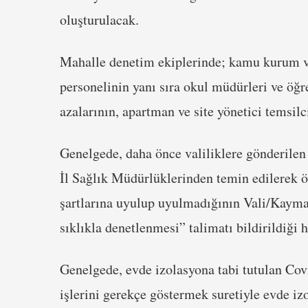
oluşturulacak.
Mahalle denetim ekiplerinde; kamu kurum ve 
personelinin yanı sıra okul müdürleri ve öğr
azalarının, apartman ve site yönetici temsilci
Genelgede, daha önce valiliklere gönderilen g
İl Sağlık Müdürlüklerinden temin edilerek öz
şartlarına uyulup uyulmadığının Vali/Kaymak
sıklıkla denetlenmesi” talimatı bildirildiği ha
Genelgede, evde izolasyona tabi tutulan Covi
işlerini gerekçe göstermek suretiyle evde izo