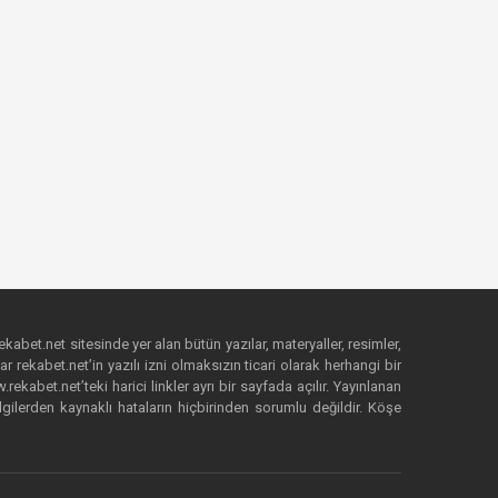
ekabet.net sitesinde yer alan bütün yazılar, materyaller, resimler,
 rekabet.net’in yazılı izni olmaksızın ticari olarak herhangi bir
abet.net’teki harici linkler ayrı bir sayfada açılır. Yayınlanan
lgilerden kaynaklı hataların hiçbirinden sorumlu değildir. Köşe