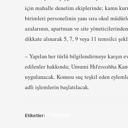
için mahalle denetim ekiplerinde; kamu kuru
birimleri personelinin yanı sıra okul müdürl
azalarının, apartman ve site yöneticilerinde
dikkate alınarak 5, 7, 9 veya 11 temsilci şek
– Yapılan her türlü bilgilendirmeye karşın e
edilenler hakkında; Umumi Hıfzıssıhha Kanu
uygulanacak. Konusu suç teşkil eden eylemle
adli işlemlerin başlatılacak.
Etiketler:
#GÜNDEM