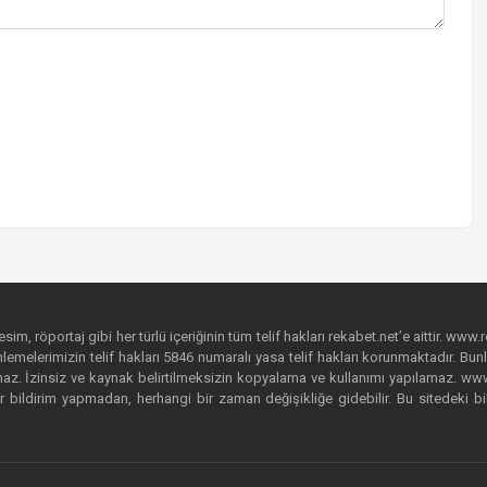
im, röportaj gibi her türlü içeriğinin tüm telif hakları rekabet.net’e aittir. www.r
emelerimizin telif hakları 5846 numaralı yasa telif hakları korunmaktadır. Bunlar
. İzinsiz ve kaynak belirtilmeksizin kopyalama ve kullanımı yapılamaz. www.rek
r bildirim yapmadan, herhangi bir zaman değişikliğe gidebilir. Bu sitedeki bi