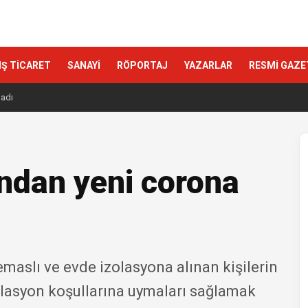
IŞ TİCARET
SANAYİ
RÖPORTAJ
YAZARLAR
RESMİ GAZE
ladı
ı'ndan yeni corona
temaslı ve evde izolasyona alınan kişilerin
olasyon koşullarına uymaları sağlamak