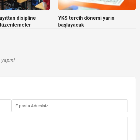
yıttan disipline
YKS tercih dönemi yarın
 düzenlemeler
başlayacak
 yapın!