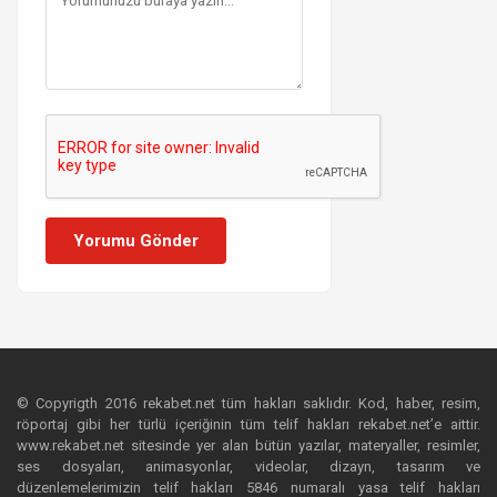
Yorumu Gönder
© Copyrigth 2016 rekabet.net tüm hakları saklıdır. Kod, haber, resim,
röportaj gibi her türlü içeriğinin tüm telif hakları rekabet.net’e aittir.
www.rekabet.net sitesinde yer alan bütün yazılar, materyaller, resimler,
ses dosyaları, animasyonlar, videolar, dizayn, tasarım ve
düzenlemelerimizin telif hakları 5846 numaralı yasa telif hakları