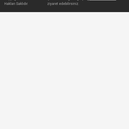
Hakları Saklıdır.
ziyaret edebilirsiniz.