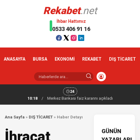
Rekabet
.net
İhbar Hattımız
0533 406 91 16
ANASAYFA
BURSA
EKONOMİ
REKABET
DIŞ TİCARET
24
10:18
/
Merkez Bankası faiz kararını açıkladı
Ana Sayfa
»
DIŞ TİCARET
»
Haber Detayı
GÜNÜN
İhracat
YAZARLARI