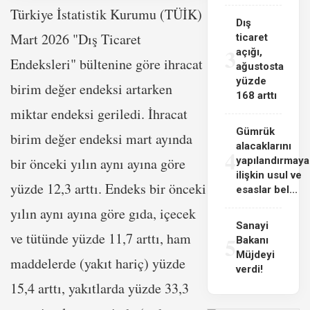
Türkiye İstatistik Kurumu (TÜİK)
Dış
Mart 2026 "Dış Ticaret
ticaret
3
açığı,
Endeksleri" bültenine göre ihracat
ağustosta
yüzde
birim değer endeksi artarken
168 arttı
miktar endeksi geriledi. İhracat
Gümrük
birim değer endeksi mart ayında
alacaklarını
4
bir önceki yılın aynı ayına göre
yapılandırmaya
ilişkin usul ve
yüzde 12,3 arttı. Endeks bir önceki
esaslar bel...
yılın aynı ayına göre gıda, içecek
Sanayi
ve tütünde yüzde 11,7 arttı, ham
5
Bakanı
Müjdeyi
maddelerde (yakıt hariç) yüzde
verdi!
15,4 arttı, yakıtlarda yüzde 33,3