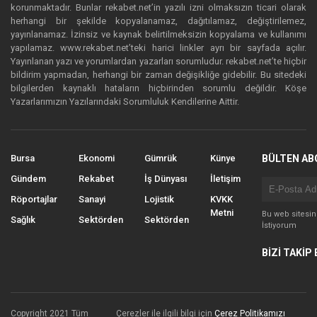
korunmaktadır. Bunlar rekabet.net’in yazılı izni olmaksızın ticari olarak
herhangi bir şekilde kopyalanamaz, dağıtılamaz, değiştirilemez,
yayınlanamaz. İzinsiz ve kaynak belirtilmeksizin kopyalama ve kullanımı
yapılamaz. www.rekabet.net’teki harici linkler ayrı bir sayfada açılır.
Yayınlanan yazı ve yorumlardan yazarları sorumludur. rekabet.net’te hiçbir
bildirim yapmadan, herhangi bir zaman değişikliğe gidebilir. Bu sitedeki
bilgilerden kaynaklı hataların hiçbirinden sorumlu değildir. Köşe
Yazarlarımızın Yazılarındaki Sorumluluk Kendilerine Aittir.
Bursa
Ekonomi
Gümrük
Künye
BÜLTEN AB
Gündem
Rekabet
İş Dünyası
İletişim
Röportajlar
Sanayi
Lojistik
KVKK
Metni
Bu web sitesi
Sağlık
Sektörden
Sektörden
İstiyorum
BİZİ TAKİP 
Copyright 2021 Tüm
Çerezler ile ilgili bilgi için
Çerez Politikamızı