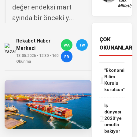
Türk
değer endeksi mart
Milleti;
ayında bir önceki y...
ÇOK
Rekabet Haber
WA
TW
OKUNANLAR
Merkezi
13.05.2026 - 12:30 • 160
FB
Okunma
"Ekonomi
1
Bilim
Kurulu
kurulsun"
İş
dünyası
2
2020'ye
umutla
bakıyor