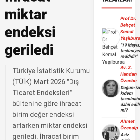
miktar
Prof Dr.
Behçet
endeksi
Kemal
Yeşilbur
geriledi
"19 Mayıs
teslimiye
reddidir"
Av. Z.
Türkiye İstatistik Kurumu
Handan
(TÜİK) Mart 2026 "Dış
Özcebe
Doğum iz
Ticaret Endeksleri"
kıdem
tazminatı
bültenine göre ihracat
dahil edili
mi?
birim değer endeksi
Ahmet
artarken miktar endeksi
Özenalp
Aziz
geriledi. İhracat birim