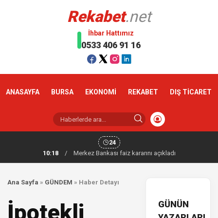
Rekabet
.net
İhbar Hattımız
0533 406 91 16
ANASAYFA
BURSA
EKONOMİ
REKABET
DIŞ TİCARET
24
10:18
/
Merkez Bankası faiz kararını açıkladı
Ana Sayfa
»
GÜNDEM
»
Haber Detayı
GÜNÜN
İpotekli
YAZARLARI