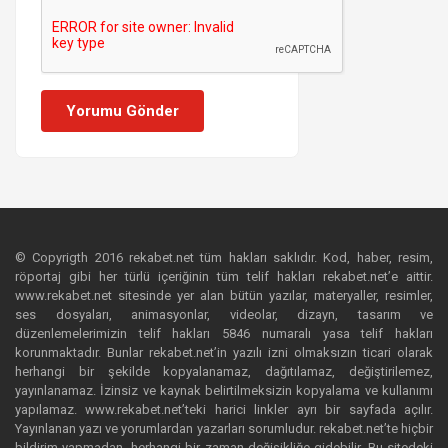
Yorumu Gönder
© Copyrigth 2016 rekabet.net tüm hakları saklıdır. Kod, haber, resim,
röportaj gibi her türlü içeriğinin tüm telif hakları rekabet.net’e aittir.
www.rekabet.net sitesinde yer alan bütün yazılar, materyaller, resimler,
ses dosyaları, animasyonlar, videolar, dizayn, tasarım ve
düzenlemelerimizin telif hakları 5846 numaralı yasa telif hakları
korunmaktadır. Bunlar rekabet.net’in yazılı izni olmaksızın ticari olarak
herhangi bir şekilde kopyalanamaz, dağıtılamaz, değiştirilemez,
yayınlanamaz. İzinsiz ve kaynak belirtilmeksizin kopyalama ve kullanımı
yapılamaz. www.rekabet.net’teki harici linkler ayrı bir sayfada açılır.
Yayınlanan yazı ve yorumlardan yazarları sorumludur. rekabet.net’te hiçbir
bildirim yapmadan, herhangi bir zaman değişikliğe gidebilir. Bu sitedeki