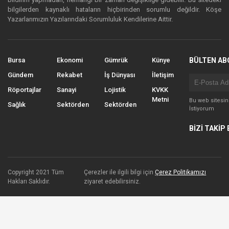
bilgilerden kaynaklı hataların hiçbirinden sorumlu değildir. Köşe
Yazarlarımızın Yazılarındaki Sorumluluk Kendilerine Aittir.
Bursa
Ekonomi
Gümrük
Künye
BÜLTEN AB
Gündem
Rekabet
İş Dünyası
İletişim
Röportajlar
Sanayi
Lojistik
KVKK
Metni
Bu web sitesi
Sağlık
Sektörden
Sektörden
İstiyorum
BİZİ TAKİP 
Copyright 2021 Tüm
Çerezler ile ilgili bilgi için
Çerez Politikamızı
Hakları Saklıdır.
ziyaret edebilirsiniz.