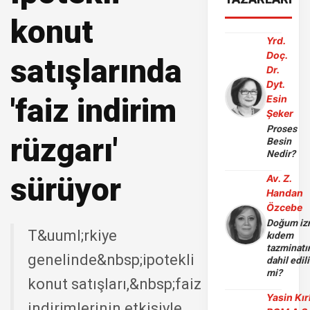
konut
Yrd.
Doç.
satışlarında
Dr.
Dyt.
'faiz indirim
Esin
Şeker
Proses
rüzgarı'
Besin
Nedir?
sürüyor
Av. Z.
Handan
Özcebe
Doğum iz
T&uuml;rkiye
kıdem
tazminatı
genelinde&nbsp;ipotekli
dahil edili
mi?
konut satışları,&nbsp;faiz
Yasin Kır
indirimlerinin etkisiyle