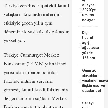
ipotekli konut
Türkiye genelinde
dünyası
2
2020'ye
satışları
faiz indirimleri
,
nin
umutla
bakıyor
etkisiyle geçen yılın aynı
dönemine kıyasla üst üste 4 aydır
Dış
ticaret
yükseliyor.
3
açığı,
ağustosta
yüzde
Türkiye Cumhuriyet Merkez
168 arttı
Bankasının (TCMB) yılın ikinci
Gümrük
yarısından itibaren politika
alacaklarını
4
faizinde indirim sürecine
yapılandırmaya
ilişkin usul ve
konut kredi faizleri
girmesi,
nin
esaslar bel...
de gerilemesini sağladı. Merkez
Sanayi
Bankası son dört toplantısında