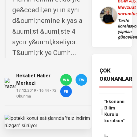
BGM A.Ş 
Mevzuat
ge&ccedil;en yılın aynı
sorumlu
d&ouml;nemine kıyasla
Tarife
korelasy
&uuml;st &uuml;ste 4
yapılan
güncelle
aydır y&uuml;kseliyor.
T&uuml;rkiye Cumh...
ÇOK
Rekabet Haber
OKUNANLAR
WA
TW
Merkezi
17.12.2019 - 16:44 • 72
FB
Okunma
"Ekonomi
1
Bilim
Kurulu
kurulsun"
İş