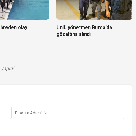
ahreden olay
Ünlü yönetmen Bursa'da
gözaltına alındı
 yapın!