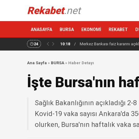
Rekabet
.net
ANASAYFA
BURSA
EKONOMİ
REKABET
D
24
10:18
/
Merkez Bankası faiz kararını açık
Ana Sayfa
»
BURSA
»
Haber Detayı
İşte Bursa'nın haf
Sağlık Bakanlığının açıkladığı 2-8 
Kovid-19 vaka sayısı Ankara'da 356
olurken, Bursa'nın haftalık vaka say