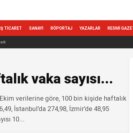
IŞ TİCARET
SANAYİ
RÖPORTAJ
YAZARLAR
RESMİ GAZE
ladı
talık vaka sayısı...
Ekim verilerine göre, 100 bin kişide haftalık
,49, İstanbul'da 274,98, İzmir'de 48,95
ısı 10...