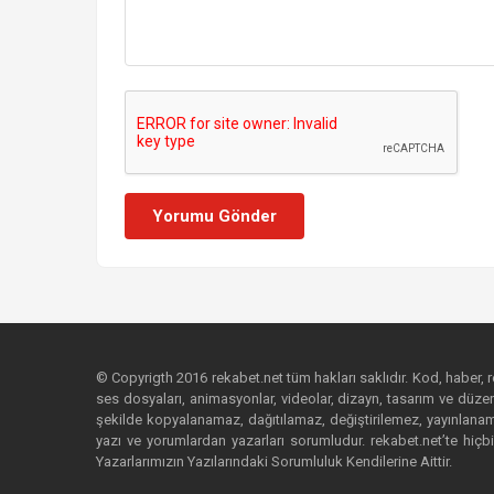
Yorumu Gönder
© Copyrigth 2016 rekabet.net tüm hakları saklıdır. Kod, haber, res
ses dosyaları, animasyonlar, videolar, dizayn, tasarım ve düzenl
şekilde kopyalanamaz, dağıtılamaz, değiştirilemez, yayınlanamaz
yazı ve yorumlardan yazarları sorumludur. rekabet.net’te hiçbi
Yazarlarımızın Yazılarındaki Sorumluluk Kendilerine Aittir.