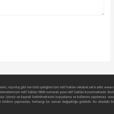
im, röportaj gibi her türlü içeriğinin tüm telif hakları rekabet.net’e aittir. www.r
emelerimizin telif hakları 5846 numaralı yasa telif hakları korunmaktadır. Bunlar
. İzinsiz ve kaynak belirtilmeksizin kopyalama ve kullanımı yapılamaz. www.rek
r bildirim yapmadan, herhangi bir zaman değişikliğe gidebilir. Bu sitedeki bi