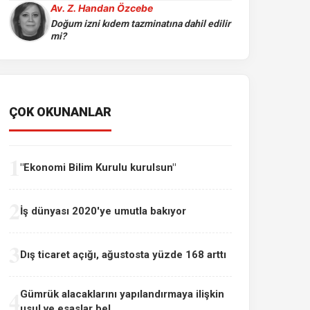
Av. Z. Handan Özcebe
Doğum izni kıdem tazminatına dahil edilir
mi?
ÇOK OKUNANLAR
1
"Ekonomi Bilim Kurulu kurulsun"
2
İş dünyası 2020'ye umutla bakıyor
3
Dış ticaret açığı, ağustosta yüzde 168 arttı
4
Gümrük alacaklarını yapılandırmaya ilişkin
usul ve esaslar bel...