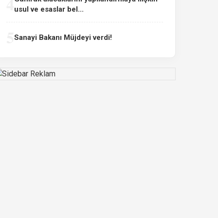
4
usul ve esaslar bel...
5
Sanayi Bakanı Müjdeyi verdi!