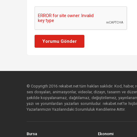
Yorumu Gönder
© Copyrigth 2016 rekabet.net tüm hakları saklıdır. Kod, haber, res
ses dosyaları, animasyonlar, videolar, dizayn, tasarım ve düzenl
şekilde kopyalanamaz, dağıtılamaz, değiştirilemez, yayınlanamaz
yazı ve yorumlardan yazarları sorumludur. rekabet.net’te hiçbi
Yazarlarımızın Yazılarındaki Sorumluluk Kendilerine Aittir.
Bursa
Ekonomi