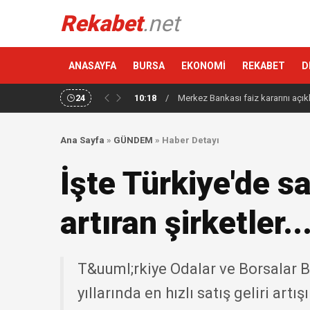
Rekabet
.net
ANASAYFA
BURSA
EKONOMİ
REKABET
D
24
10:18
/
Merkez Bankası faiz kararını açık
Ana Sayfa
»
GÜNDEM
»
Haber Detayı
İşte Türkiye'de sat
artıran şirketler..
T&uuml;rkiye Odalar ve Borsalar B
yıllarında en hızlı satış geliri artı