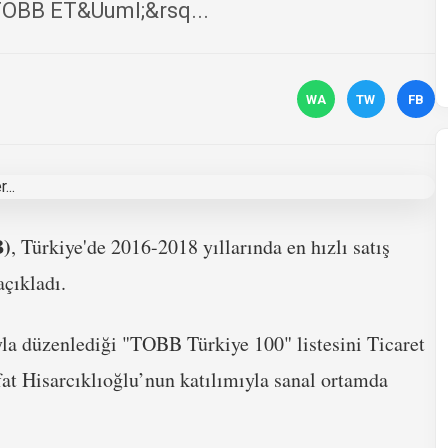
TOBB ET&Uuml;&rsq...
WA
TW
FB
B)
, Türkiye'de 2016-2018 yıllarında en hızlı satış
açıkladı.
 düzenlediği "TOBB Türkiye 100" listesini Ticaret
t Hisarcıklıoğlu’nun katılımıyla sanal ortamda