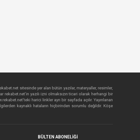
ekabet.net sitesinde yer alan bütün yazılar, materyaller, resimler,
 rekabet.net’in yazılı izni olmaksızın ticari olarak herhangi bir
abet.net’teki harici linkler ayrı bir sayfada açılır. Yayınlanan
lgilerden kaynaklı hataların hiçbirinden sorumlu değildir. Köşe
BÜLTEN ABONELİĞİ