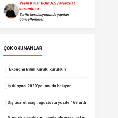
Yasin Kırlar BGM A.Ş / Mevzuat
sorumlusu
Tarife korelasyonunda yapılan
güncellemeler
ÇOK OKUNANLAR
1
"Ekonomi Bilim Kurulu kurulsun"
2
İş dünyası 2020'ye umutla bakıyor
3
Dış ticaret açığı, ağustosta yüzde 168 arttı
Gümrük alacaklarını yapılandırmaya ilişkin