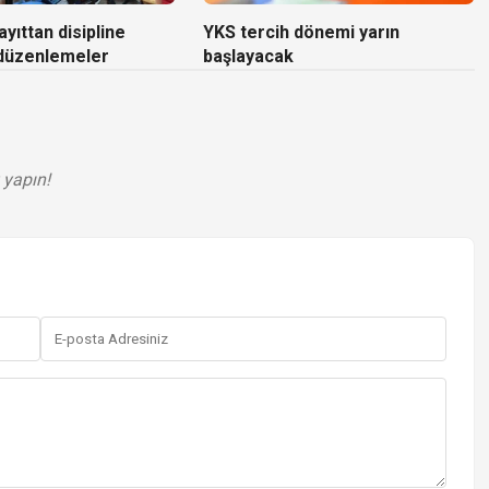
yıttan disipline
YKS tercih dönemi yarın
 düzenlemeler
başlayacak
 yapın!