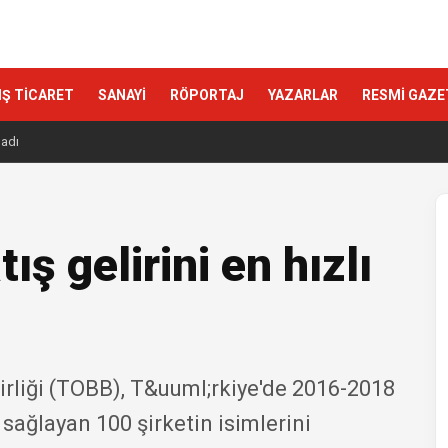
IŞ TİCARET
SANAYİ
RÖPORTAJ
YAZARLAR
RESMİ GAZE
ladı
ış gelirini en hızlı
.
irliği (TOBB), T&uuml;rkiye'de 2016-2018
şı sağlayan 100 şirketin isimlerini