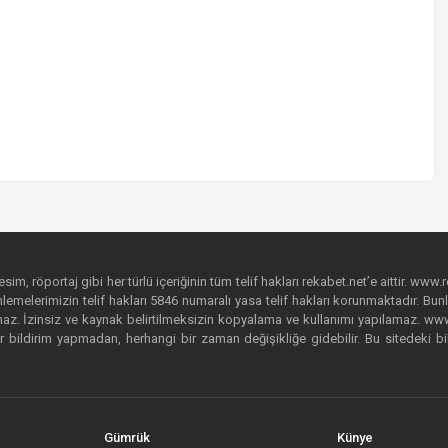
im, röportaj gibi her türlü içeriğinin tüm telif hakları rekabet.net’e aittir. www.r
emelerimizin telif hakları 5846 numaralı yasa telif hakları korunmaktadır. Bunlar
. İzinsiz ve kaynak belirtilmeksizin kopyalama ve kullanımı yapılamaz. www.rek
r bildirim yapmadan, herhangi bir zaman değişikliğe gidebilir. Bu sitedeki bi
Gümrük
Künye