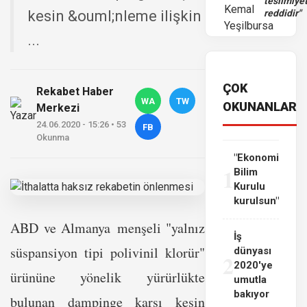
teslimiye
kesin &ouml;nleme ilişkin
reddidir"
...
ÇOK
Rekabet Haber
WA
TW
OKUNANLAR
Merkezi
24.06.2020 - 15:26 • 53
FB
Okunma
"Ekonomi
1
Bilim
Kurulu
kurulsun"
ABD ve Almanya menşeli "yalnız
İş
süspansiyon tipi polivinil klorür"
dünyası
2
2020'ye
ürününe yönelik yürürlükte
umutla
bakıyor
bulunan dampinge karşı kesin