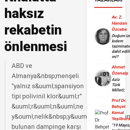
haksız
Av. Z.
Handan
rekabetin
Özcebe
Doğum iz
önlenmesi
kıdem
tazminatı
dahil edili
mi?
ABD ve
Ahmet
Özenalp
Almanya&nbsp;menşeli
Aziz
"yalnız s&uuml;spansiyon
Türk
Milleti;
tipi polivinil klor&uuml;r"
Prof Dr.
&uuml;r&uuml;n&uuml;ne
Behçet
Kemal
y&ouml;nelik&nbsp;y&uuml;r&uuml;rl&uum
Yeşilbur
"19 Mayıs
bulunan dampinge karşı