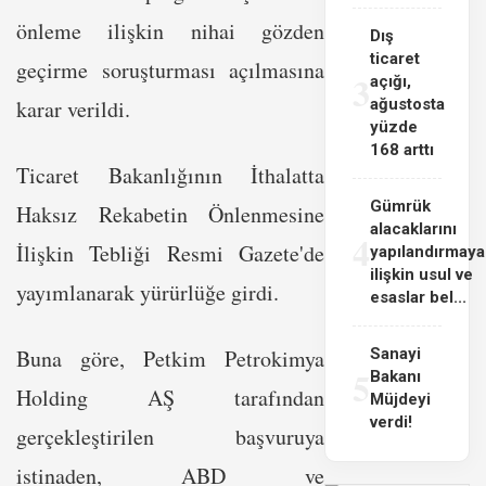
önleme ilişkin nihai gözden
Dış
ticaret
geçirme soruşturması açılmasına
3
açığı,
karar verildi.
ağustosta
yüzde
168 arttı
Ticaret Bakanlığının İthalatta
Gümrük
Haksız Rekabetin Önlenmesine
alacaklarını
4
İlişkin Tebliği Resmi Gazete'de
yapılandırmaya
ilişkin usul ve
yayımlanarak yürürlüğe girdi.
esaslar bel...
Buna göre, Petkim Petrokimya
Sanayi
5
Bakanı
Holding AŞ tarafından
Müjdeyi
verdi!
gerçekleştirilen başvuruya
istinaden, ABD ve