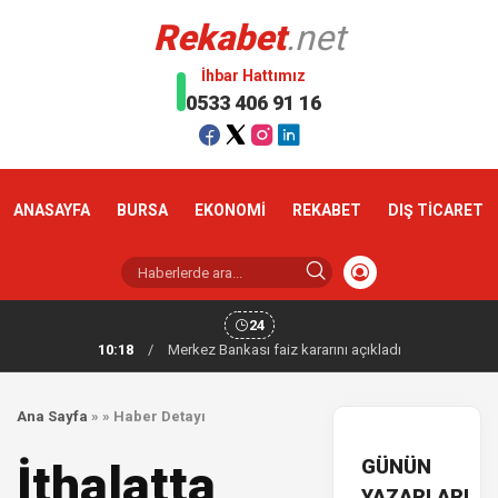
Rekabet
.net
İhbar Hattımız
0533 406 91 16
ANASAYFA
BURSA
EKONOMİ
REKABET
DIŞ TİCARET
24
10:18
/
Merkez Bankası faiz kararını açıkladı
Ana Sayfa
»
»
Haber Detayı
GÜNÜN
İthalatta
YAZARLARI