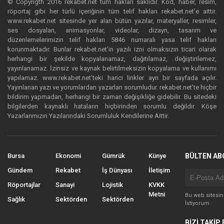
© Copyrigth 2016 rekabet.net tüm hakları saklıdır. Kod, haber, resim,
röportaj gibi her türlü içeriğinin tüm telif hakları rekabet.net’e aittir.
www.rekabet.net sitesinde yer alan bütün yazılar, materyaller, resimler,
ses dosyaları, animasyonlar, videolar, dizayn, tasarım ve
düzenlemelerimizin telif hakları 5846 numaralı yasa telif hakları
korunmaktadır. Bunlar rekabet.net’in yazılı izni olmaksızın ticari olarak
herhangi bir şekilde kopyalanamaz, dağıtılamaz, değiştirilemez,
yayınlanamaz. İzinsiz ve kaynak belirtilmeksizin kopyalama ve kullanımı
yapılamaz. www.rekabet.net’teki harici linkler ayrı bir sayfada açılır.
Yayınlanan yazı ve yorumlardan yazarları sorumludur. rekabet.net’te hiçbir
bildirim yapmadan, herhangi bir zaman değişikliğe gidebilir. Bu sitedeki
bilgilerden kaynaklı hataların hiçbirinden sorumlu değildir. Köşe
Yazarlarımızın Yazılarındaki Sorumluluk Kendilerine Aittir.
Bursa
Ekonomi
Gümrük
Künye
BÜLTEN AB
Gündem
Rekabet
İş Dünyası
İletişim
Röportajlar
Sanayi
Lojistik
KVKK
Metni
Bu web sitesi
Sağlık
Sektörden
Sektörden
İstiyorum
BİZİ TAKİP 