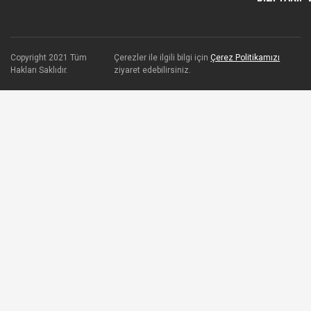
Copyright 2021 Tüm
Çerezler ile ilgili bilgi için
Çerez Politikamızı
Hakları Saklıdır.
ziyaret edebilirsiniz.