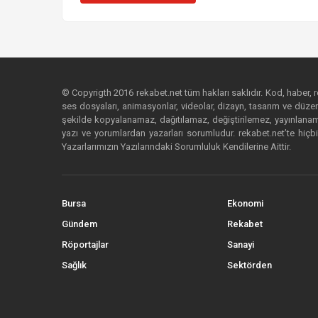
© Copyrigth 2016 rekabet.net tüm hakları saklıdır. Kod, haber, res
ses dosyaları, animasyonlar, videolar, dizayn, tasarım ve düzenl
şekilde kopyalanamaz, dağıtılamaz, değiştirilemez, yayınlanamaz
yazı ve yorumlardan yazarları sorumludur. rekabet.net’te hiçbi
Yazarlarımızın Yazılarındaki Sorumluluk Kendilerine Aittir.
Bursa
Ekonomi
Gündem
Rekabet
Röportajlar
Sanayi
Sağlık
Sektörden