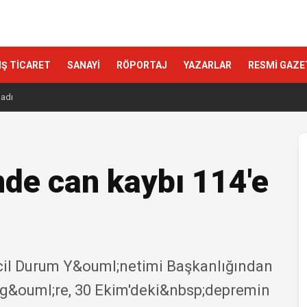
IŞ TİCARET
SANAYİ
RÖPORTAJ
YAZARLAR
RESMİ GAZE
ladı
mde can kaybı 114'e
 Acil Durum Y&ouml;netimi Başkanlığından
 g&ouml;re, 30 Ekim'deki&nbsp;depremin