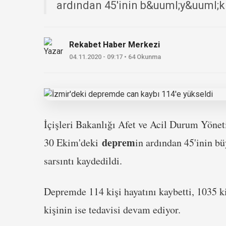
ardından 45'inin b&uuml;y&uuml;k
Rekabet Haber Merkezi
04.11.2020 - 09:17 • 64 Okunma
İçişleri Bakanlığı Afet ve Acil Durum Yöne
deprem
30 Ekim'deki
in ardından 45'inin b
sarsıntı kaydedildi.
Depremde 114 kişi hayatını kaybetti, 1035 kiş
kişinin ise tedavisi devam ediyor.