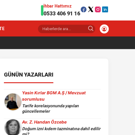
İhbar Hattımız
0533 406 91 16
TE
GÜNÜN YAZARLARI
Yasin Kırlar BGM A.Ş / Mevzuat
sorumlusu
Tarife korelasyonunda yapılan
güncellemeler
Av. Z. Handan Özcebe
Doğum izni kıdem tazminatına dahil edilir
mi?