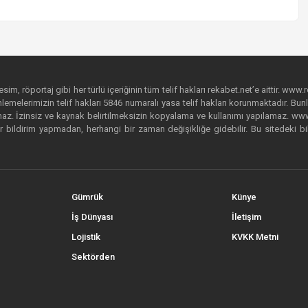
im, röportaj gibi her türlü içeriğinin tüm telif hakları rekabet.net’e aittir. www.r
emelerimizin telif hakları 5846 numaralı yasa telif hakları korunmaktadır. Bunlar
. İzinsiz ve kaynak belirtilmeksizin kopyalama ve kullanımı yapılamaz. www.rek
r bildirim yapmadan, herhangi bir zaman değişikliğe gidebilir. Bu sitedeki bi
Gümrük
Künye
İş Dünyası
İletişim
Lojistik
KVKK Metni
Sektörden