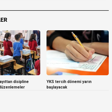
LER
yıttan disipline
YKS tercih dönemi yarın
 düzenlemeler
başlayacak