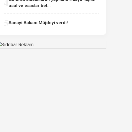
4
usul ve esaslar bel...
5
Sanayi Bakanı Müjdeyi verdi!