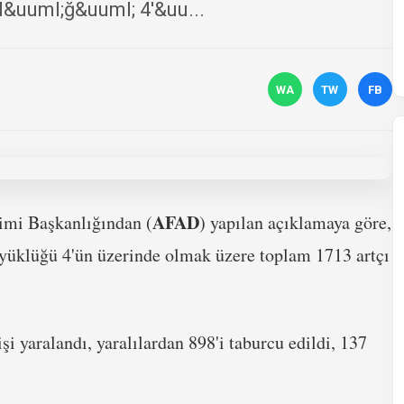
l&uuml;ğ&uuml; 4'&uu...
WA
TW
FB
AFAD
timi Başkanlığından (
) yapılan açıklamaya göre,
üyüklüğü 4'ün üzerinde olmak üzere toplam 1713 artçı
i yaralandı, yaralılardan 898'i taburcu edildi, 137