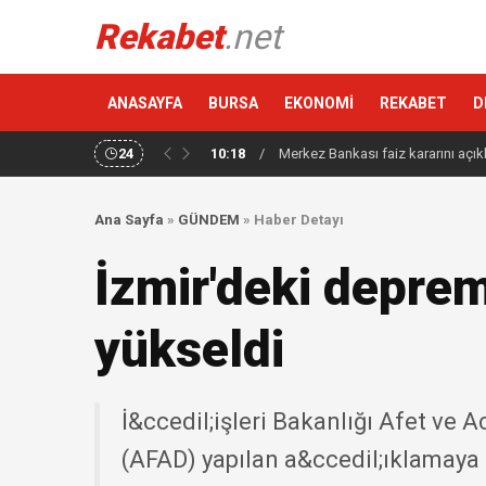
Rekabet
.net
ANASAYFA
BURSA
EKONOMİ
REKABET
D
24
10:18
/
Merkez Bankası faiz kararını açık
Ana Sayfa
»
GÜNDEM
»
Haber Detayı
İzmir'deki depre
yükseldi
İ&ccedil;işleri Bakanlığı Afet ve
(AFAD) yapılan a&ccedil;ıklamaya