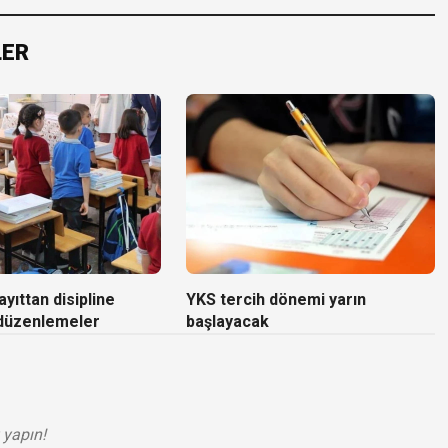
LER
yıttan disipline
YKS tercih dönemi yarın
 düzenlemeler
başlayacak
 yapın!