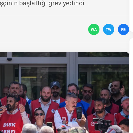
çinin başlattığı grev yedinci...
WA
TW
FB