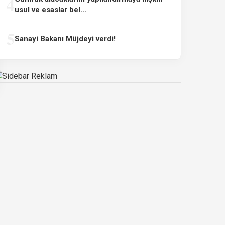
4
usul ve esaslar bel...
5
Sanayi Bakanı Müjdeyi verdi!