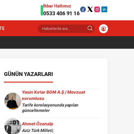
İhbar Hattımız
0533 406 91 16
TE
GÜNÜN YAZARLARI
Yasin Kırlar BGM A.Ş / Mevzuat
sorumlusu
Tarife korelasyonunda yapılan
güncellemeler
Ahmet Özenalp
Aziz Türk Milleti;