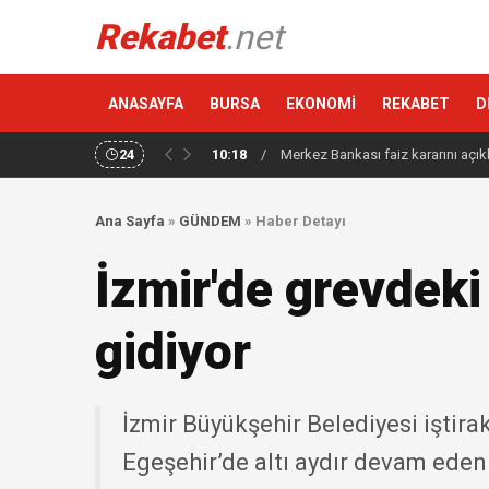
Rekabet
.net
ANASAYFA
BURSA
EKONOMİ
REKABET
D
24
10:18
/
Merkez Bankası faiz kararını açık
Ana Sayfa
»
GÜNDEM
»
Haber Detayı
İzmir'de grevdeki
gidiyor
İzmir Büyükşehir Belediyesi iştir
Egeşehir’de altı aydır devam ede