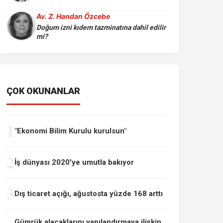
Av. Z. Handan Özcebe
Doğum izni kıdem tazminatına dahil edilir
mi?
ÇOK OKUNANLAR
1
"Ekonomi Bilim Kurulu kurulsun"
2
İş dünyası 2020'ye umutla bakıyor
3
Dış ticaret açığı, ağustosta yüzde 168 arttı
Gümrük alacaklarını yapılandırmaya ilişkin