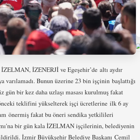
an İZELMAN, İZENERJİ ve Egeşehir’de altı aydır
 varılamadı. Bunun üzerine 23 bin işçinin başlattığı
iz gün bir kez daha uzlaşı masası kurulmuş fakat
ceki teklifini yükselterek işçi ücretlerine ilk 6 ay
zam önermiş fakat bu öneri sendika yetkilileri
mı'na bir gün kala İZELMAN işçilerinin, belediyenin
bildirildi. İzmir Büyükşehir Belediye Başkanı Cemil