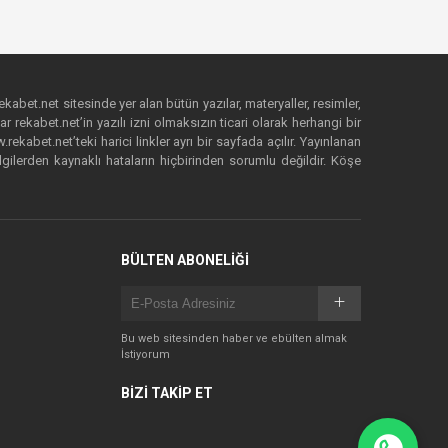
ekabet.net sitesinde yer alan bütün yazılar, materyaller, resimler,
 rekabet.net’in yazılı izni olmaksızın ticari olarak herhangi bir
abet.net’teki harici linkler ayrı bir sayfada açılır. Yayınlanan
lgilerden kaynaklı hataların hiçbirinden sorumlu değildir. Köşe
BÜLTEN ABONELİĞİ
Bu web sitesinden haber ve ebülten almak
İstiyorum
BİZİ TAKİP ET