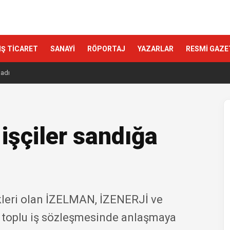
IŞ TİCARET
SANAYİ
RÖPORTAJ
YAZARLAR
RESMİ GAZE
ladı
 işçiler sandığa
akleri olan İZELMAN, İZENERJİ ve
n toplu iş sözleşmesinde anlaşmaya