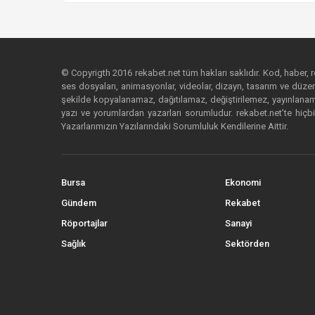
© Copyrigth 2016 rekabet.net tüm hakları saklıdır. Kod, haber, res
ses dosyaları, animasyonlar, videolar, dizayn, tasarım ve düzenl
şekilde kopyalanamaz, dağıtılamaz, değiştirilemez, yayınlanamaz
yazı ve yorumlardan yazarları sorumludur. rekabet.net’te hiçbi
Yazarlarımızın Yazılarındaki Sorumluluk Kendilerine Aittir.
Bursa
Ekonomi
Gündem
Rekabet
Röportajlar
Sanayi
Sağlık
Sektörden