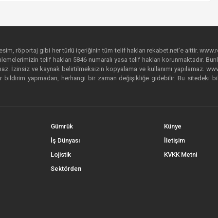
im, röportaj gibi her türlü içeriğinin tüm telif hakları rekabet.net’e aittir. www.r
emelerimizin telif hakları 5846 numaralı yasa telif hakları korunmaktadır. Bunlar
. İzinsiz ve kaynak belirtilmeksizin kopyalama ve kullanımı yapılamaz. www.rek
r bildirim yapmadan, herhangi bir zaman değişikliğe gidebilir. Bu sitedeki bi
Gümrük
Künye
İş Dünyası
İletişim
Lojistik
KVKK Metni
Sektörden