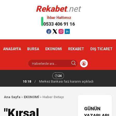
Rekabet
.net
İhbar Hattımız
0533 406 91 16
ANASAYFA
BURSA
EKONOMİ
REKABET
DIŞ TİCARET
24
10:18
/
Merkez Bankası faiz kararını açıkladı
Ana Sayfa
»
EKONOMİ
»
Haber Detayı
GÜNÜN
"Kırsal
YAZARLARI