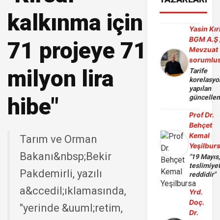
kalkınma için
Yasin Kır
BGM A.Ş 
71 projeye 71
Mevzuat
sorumlu
milyon lira
Tarife
korelasy
yapılan
hibe"
güncelle
Prof Dr.
Behçet
Kemal
Tarım ve Orman
Yeşilbur
Bakanı&nbsp;Bekir
"19 Mayıs
teslimiye
Pakdemirli, yazılı
reddidir"
a&ccedil;ıklamasında,
Yrd.
Doç.
"yerinde &uuml;retim,
Dr.