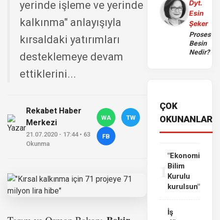
Dyt.
yerinde işleme ve yerinde
Esin
kalkınma" anlayışıyla
Şeker
Proses
kırsaldaki yatırımları
Besin
Nedir?
desteklemeye devam
ettiklerini...
ÇOK
Rekabet Haber
WA
TW
OKUNANLAR
Merkezi
21.07.2020 - 17:44 • 63
FB
Okunma
"Ekonomi
1
Bilim
Kurulu
kurulsun"
İş