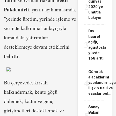
Bekir
Tarım ve Orman Bakanı
dünyası
2
2020'ye
Pakdemirli
, yazılı açıklamasında,
umutla
"yerinde üretim, yerinde işleme ve
bakıyor
yerinde kalkınma" anlayışıyla
Dış
kırsaldaki yatırımları
ticaret
3
açığı,
desteklemeye devam ettiklerini
ağustosta
yüzde
belirtti.
168 arttı
Gümrük
alacaklarını
4
Bu çerçevede, kırsalı
yapılandırmaya
ilişkin usul ve
kalkındırmak, kente göçü
esaslar bel...
önlemek, kadın ve genç
Sanayi
girişimcileri desteklemek ve
5
Bakanı