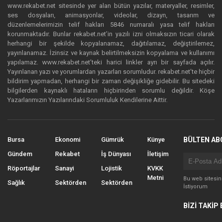
www.rekabet.net sitesinde yer alan bütün yazılar, materyaller, resimler,
ses dosyaları, animasyonlar, videolar, dizayn, tasarım ve
düzenlemelerimizin telif hakları 5846 numaralı yasa telif hakları
korunmaktadır. Bunlar rekabet.net’in yazılı izni olmaksızın ticari olarak
herhangi bir şekilde kopyalanamaz, dağıtılamaz, değiştirilemez,
yayınlanamaz. İzinsiz ve kaynak belirtilmeksizin kopyalama ve kullanımı
yapılamaz. www.rekabet.net’teki harici linkler ayrı bir sayfada açılır.
Yayınlanan yazı ve yorumlardan yazarları sorumludur. rekabet.net’te hiçbir
bildirim yapmadan, herhangi bir zaman değişikliğe gidebilir. Bu sitedeki
bilgilerden kaynaklı hataların hiçbirinden sorumlu değildir. Köşe
Yazarlarımızın Yazılarındaki Sorumluluk Kendilerine Aittir.
Bursa
Ekonomi
Gümrük
Künye
BÜLTEN AB
Gündem
Rekabet
İş Dünyası
İletişim
Röportajlar
Sanayi
Lojistik
KVKK
Metni
Bu web sitesi
Sağlık
Sektörden
Sektörden
İstiyorum
BİZİ TAKİP 