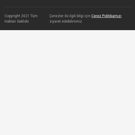
Copyright 2021 Tüm
Çerezler ile ilgili bilgi için
Çerez Politikamızı
Hakları Saklıdır.
ziyaret edebilirsiniz.