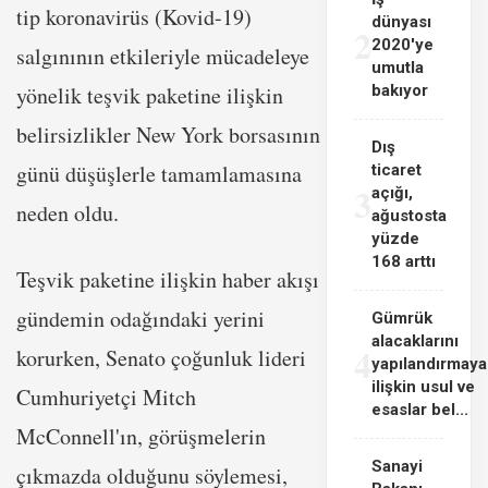
tip koronavirüs (Kovid-19)
dünyası
2
2020'ye
salgınının etkileriyle mücadeleye
umutla
yönelik teşvik paketine ilişkin
bakıyor
belirsizlikler New York borsasının
Dış
günü düşüşlerle tamamlamasına
ticaret
3
açığı,
neden oldu.
ağustosta
yüzde
168 arttı
Teşvik paketine ilişkin haber akışı
gündemin odağındaki yerini
Gümrük
alacaklarını
4
korurken, Senato çoğunluk lideri
yapılandırmaya
ilişkin usul ve
Cumhuriyetçi Mitch
esaslar bel...
McConnell'ın, görüşmelerin
Sanayi
çıkmazda olduğunu söylemesi,