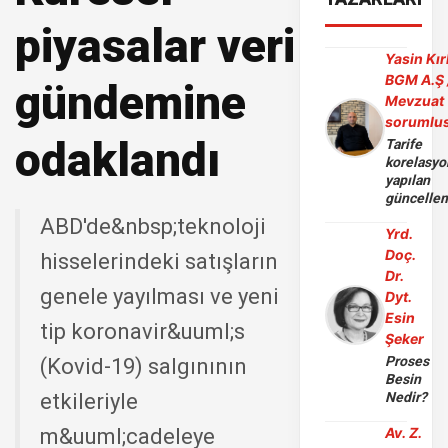
piyasalar veri
Yasin Kır
BGM A.Ş 
gündemine
Mevzuat
sorumlu
odaklandı
Tarife
korelasy
yapılan
güncelle
ABD'de&nbsp;teknoloji
Yrd.
Doç.
hisselerindeki satışların
Dr.
genele yayılması ve yeni
Dyt.
Esin
tip koronavir&uuml;s
Şeker
Proses
(Kovid-19) salgınının
Besin
etkileriyle
Nedir?
m&uuml;cadeleye
Av. Z.