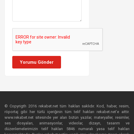
Yorumu Gönder
© Copyrigth 2016 rekabet.net tüm hakları saklıdır. Kod, haber, resim,
röportaj gibi her türlü içeriğinin tüm telif hakları rekabet.net’e aittir.
www.rekabet.net sitesinde yer alan bütün yazılar, materyaller, resimler,
ses dosyaları, animasyonlar, videolar, dizayn, tasarım ve
düzenlemelerimizin telif hakları 5846 numaralı yasa telif hakları