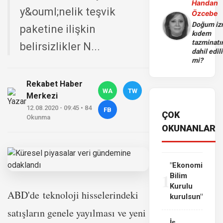
Handan
y&ouml;nelik teşvik
Özcebe
Doğum iz
paketine ilişkin
kıdem
tazminatı
belirsizlikler N...
dahil edili
mi?
Rekabet Haber
WA
TW
Merkezi
12.08.2020 - 09:45 • 84
FB
ÇOK
Okunma
OKUNANLAR
"Ekonomi
1
Bilim
Kurulu
ABD'de teknoloji hisselerindeki
kurulsun"
satışların genele yayılması ve yeni
İş