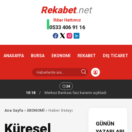
Rekabet
.net
İhbar Hattımız
0533 406 91 16
ANASAYFA
BURSA
EKONOMİ
REKABET
DIŞ TİCARET
24
10:18
/
Merkez Bankası faiz kararını açıkladı
Ana Sayfa
»
EKONOMİ
»
Haber Detayı
GÜNÜN
Küresel
YAZARLARI