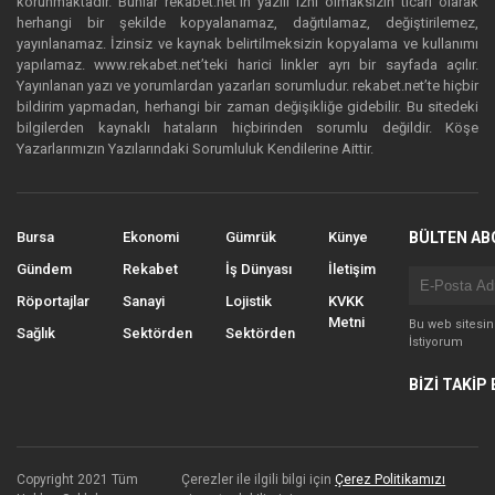
korunmaktadır. Bunlar rekabet.net’in yazılı izni olmaksızın ticari olarak
herhangi bir şekilde kopyalanamaz, dağıtılamaz, değiştirilemez,
yayınlanamaz. İzinsiz ve kaynak belirtilmeksizin kopyalama ve kullanımı
yapılamaz. www.rekabet.net’teki harici linkler ayrı bir sayfada açılır.
Yayınlanan yazı ve yorumlardan yazarları sorumludur. rekabet.net’te hiçbir
bildirim yapmadan, herhangi bir zaman değişikliğe gidebilir. Bu sitedeki
bilgilerden kaynaklı hataların hiçbirinden sorumlu değildir. Köşe
Yazarlarımızın Yazılarındaki Sorumluluk Kendilerine Aittir.
Bursa
Ekonomi
Gümrük
Künye
BÜLTEN AB
Gündem
Rekabet
İş Dünyası
İletişim
Röportajlar
Sanayi
Lojistik
KVKK
Metni
Bu web sitesi
Sağlık
Sektörden
Sektörden
İstiyorum
BİZİ TAKİP 
Copyright 2021 Tüm
Çerezler ile ilgili bilgi için
Çerez Politikamızı