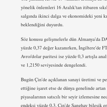
yönelik önlemleri 16 Aralık'tan itibaren sı
salgında ikinci dalga ve ekonomideki yeni 
beklendiğini duyurdu.
Söz konusu gelişmelerle dün Almanya'da DA
yüzde 0,37 değer kazanırken, İngiltere'de F
Avro/dolar paritesi ise yüzde 0,3 artışla anali
ve 1,2150 seviyesinde dengelendi.
Bugün Çin'de açıklanan sanayi üretimi ve p
ettiğine işaret etse de dünya genelinde artan
piyasalarının satıcılı bir seyir izlemesine 
endeksi yüzde 0,3, Çin'de Şanghay bileşik 