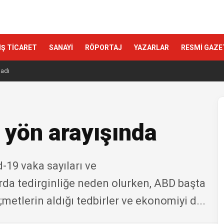
IŞ TİCARET
SANAYİ
RÖPORTAJ
YAZARLAR
RESMİ GAZE
ladı
 yön arayışında
19 vaka sayıları ve
da tedirginliğe neden olurken, ABD başta
tlerin aldığı tedbirler ve ekonomiyi d...