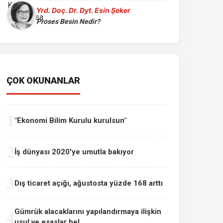
Yrd. Doç. Dr. Dyt. Esin Şeker
Proses Besin Nedir?
ÇOK OKUNANLAR
1
"Ekonomi Bilim Kurulu kurulsun"
2
İş dünyası 2020'ye umutla bakıyor
3
Dış ticaret açığı, ağustosta yüzde 168 arttı
4
Gümrük alacaklarını yapılandırmaya ilişkin
usul ve esaslar bel...