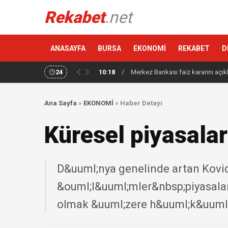
Rekabet
.net
ANASAYFA
BURSA
EKONOMİ
REKABET
D
24
10:18
/
Merkez Bankası faiz kararını açık
Ana Sayfa
»
EKONOMİ
»
Haber Detayı
Küresel piyasalar
D&uuml;nya genelinde artan Kovid-
&ouml;l&uuml;mler&nbsp;piyasalar
olmak &uuml;zere h&uuml;k&uuml;me