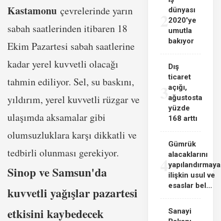
Kastamonu
çevrelerinde yarın
dünyası
2
2020'ye
sabah saatlerinden itibaren 18
umutla
bakıyor
Ekim Pazartesi sabah saatlerine
kadar yerel kuvvetli olacağı
Dış
ticaret
tahmin ediliyor. Sel, su baskını,
3
açığı,
yıldırım, yerel kuvvetli rüzgar ve
ağustosta
yüzde
ulaşımda aksamalar gibi
168 arttı
olumsuzluklara karşı dikkatli ve
Gümrük
tedbirli olunması gerekiyor.
alacaklarını
4
yapılandırmaya
Sinop ve Samsun'da
ilişkin usul ve
esaslar bel...
kuvvetli yağışlar pazartesi
etkisini kaybedecek
Sanayi