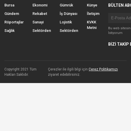
Bursa
Ekonomi
Gümrük
Künye
BÜLTEN AB
Gündem
Rekabet
İş Dünyası
İletişim
Röportajlar
Sanayi
Lojistik
KVKK
Metni
Bu web sitesi
Sağlık
Sektörden
Sektörden
İstiyorum
BİZİ TAKİP 
Copyright 2021 Tüm
Çerezler ile ilgili bilgi için
Çerez Politikamızı
Hakları Saklıdır.
ziyaret edebilirsiniz.