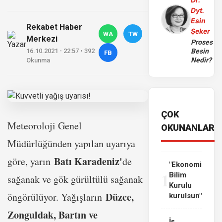
Dyt.
Esin
Rekabet Haber
Şeker
WA
TW
Merkezi
Proses
16.10.2021 - 22:57 • 392
Besin
FB
Nedir?
Okunma
ÇOK
Meteoroloji Genel
OKUNANLAR
Müdürlüğünden yapılan uyarıya
Batı Karadeniz'
göre, yarın
de
"Ekonomi
1
Bilim
sağanak ve gök gürültülü sağanak
Kurulu
Düzce,
öngörülüyor. Yağışların
kurulsun"
Zonguldak, Bartın ve
İş