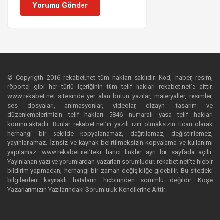
Yorumu Gönder
© Copyrigth 2016 rekabet.net tüm hakları saklıdır. Kod, haber, resim,
röportaj gibi her türlü içeriğinin tüm telif hakları rekabet.net’e aittir.
www.rekabet.net sitesinde yer alan bütün yazılar, materyaller, resimler,
ses dosyaları, animasyonlar, videolar, dizayn, tasarım ve
düzenlemelerimizin telif hakları 5846 numaralı yasa telif hakları
korunmaktadır. Bunlar rekabet.net’in yazılı izni olmaksızın ticari olarak
herhangi bir şekilde kopyalanamaz, dağıtılamaz, değiştirilemez,
yayınlanamaz. İzinsiz ve kaynak belirtilmeksizin kopyalama ve kullanımı
yapılamaz. www.rekabet.net’teki harici linkler ayrı bir sayfada açılır.
Yayınlanan yazı ve yorumlardan yazarları sorumludur. rekabet.net’te hiçbir
bildirim yapmadan, herhangi bir zaman değişikliğe gidebilir. Bu sitedeki
bilgilerden kaynaklı hataların hiçbirinden sorumlu değildir. Köşe
Yazarlarımızın Yazılarındaki Sorumluluk Kendilerine Aittir.