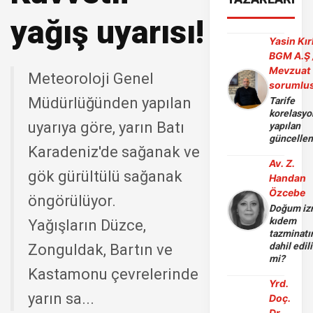
yağış uyarısı!
Yasin Kır
BGM A.Ş 
Mevzuat
Meteoroloji Genel
sorumlu
Müdürlüğünden yapılan
Tarife
korelasy
uyarıya göre, yarın Batı
yapılan
güncelle
Karadeniz'de sağanak ve
Av. Z.
gök gürültülü sağanak
Handan
Özcebe
öngörülüyor.
Doğum iz
kıdem
Yağışların Düzce,
tazminatı
dahil edili
Zonguldak, Bartın ve
mi?
Kastamonu çevrelerinde
Yrd.
yarın sa...
Doç.
Dr.