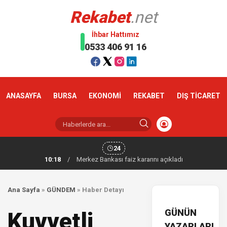
Rekabet
.net
İhbar Hattımız
0533 406 91 16
ANASAYFA
BURSA
EKONOMİ
REKABET
DIŞ TİCARET
24
10:18
/
Merkez Bankası faiz kararını açıkladı
Ana Sayfa
»
GÜNDEM
»
Haber Detayı
GÜNÜN
Kuvvetli
YAZARLARI