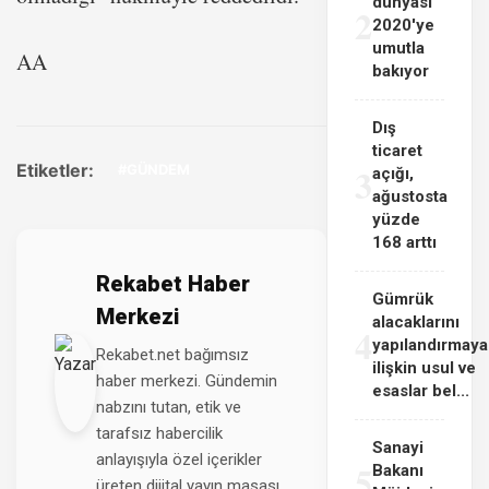
dünyası
2
2020'ye
umutla
AA
bakıyor
Dış
ticaret
Etiketler:
3
#GÜNDEM
açığı,
ağustosta
yüzde
168 arttı
Rekabet Haber
Gümrük
Merkezi
alacaklarını
4
yapılandırmaya
Rekabet.net bağımsız
ilişkin usul ve
haber merkezi. Gündemin
esaslar bel...
nabzını tutan, etik ve
tarafsız habercilik
Sanayi
anlayışıyla özel içerikler
5
Bakanı
üreten dijital yayın masası.