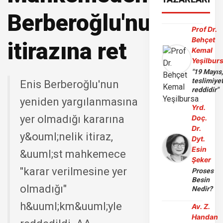
Berberoğlu'nun
Prof Dr.
Behçet
itirazına ret
Kemal
Yeşilbur
"19 Mayıs
teslimiye
Enis Berberoğlu'nun
reddidir"
yeniden yargılanmasına
Yrd.
yer olmadığı kararına
Doç.
Dr.
y&ouml;nelik itiraz,
Dyt.
Esin
&uuml;st mahkemece
Şeker
"karar verilmesine yer
Proses
Besin
olmadığı"
Nedir?
h&uuml;km&uuml;yle
Av. Z.
Handan