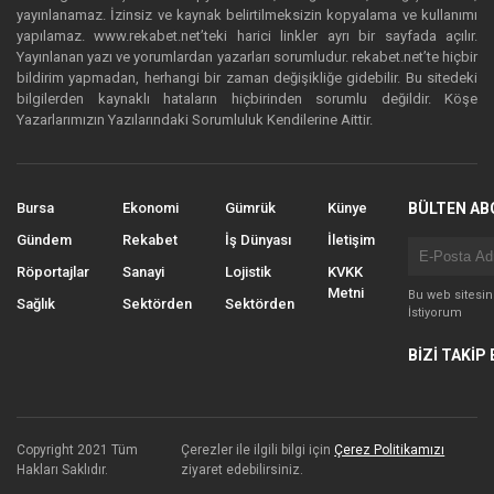
yayınlanamaz. İzinsiz ve kaynak belirtilmeksizin kopyalama ve kullanımı
yapılamaz. www.rekabet.net’teki harici linkler ayrı bir sayfada açılır.
Yayınlanan yazı ve yorumlardan yazarları sorumludur. rekabet.net’te hiçbir
bildirim yapmadan, herhangi bir zaman değişikliğe gidebilir. Bu sitedeki
bilgilerden kaynaklı hataların hiçbirinden sorumlu değildir. Köşe
Yazarlarımızın Yazılarındaki Sorumluluk Kendilerine Aittir.
Bursa
Ekonomi
Gümrük
Künye
BÜLTEN AB
Gündem
Rekabet
İş Dünyası
İletişim
Röportajlar
Sanayi
Lojistik
KVKK
Metni
Bu web sitesi
Sağlık
Sektörden
Sektörden
İstiyorum
BİZİ TAKİP 
Copyright 2021 Tüm
Çerezler ile ilgili bilgi için
Çerez Politikamızı
Hakları Saklıdır.
ziyaret edebilirsiniz.