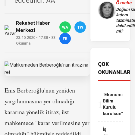
reddedildi. AA
Özcebe
Doğum iz
kıdem
tazminatı
Rekabet Haber
dahil edili
WA
TW
Merkezi
mi?
23.10.2020 - 17:38 • 83
FB
Okunma
ÇOK
OKUNANLAR
Enis Berberoğlu'nun yeniden
"Ekonomi
yargılanmasına yer olmadığı
1
Bilim
Kurulu
kararına yönelik itiraz, üst
kurulsun"
mahkemece "karar verilmesine yer
İş
olmadığı" hükmüyle reddedildi.