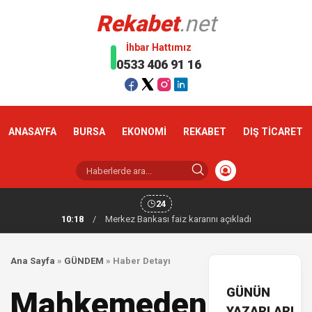
Rekabet
.net
İhbar Hattımız
0533 406 91 16
ANASAYFA
BURSA
EKONOMİ
REKABET
DIŞ TİCARET
24
10:18
/
Merkez Bankası faiz kararını açıkladı
Ana Sayfa
»
GÜNDEM
»
Haber Detayı
GÜNÜN
Mahkemeden
YAZARLARI