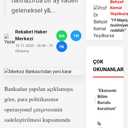
halihazırda bir ay vadeli
Behçet
Kemal
geleneksel y&...
Yeşilbur
"19 Mayıs
teslimiye
reddidir"
Rekabet Haber
WA
TW
Merkezi
19.11.2020 - 16:46 • 70
FB
Okunma
ÇOK
OKUNANLAR
Bankadan yapılan açıklamaya
"Ekonomi
1
Bilim
göre, para politikasının
Kurulu
operasyonel çerçevesinin
kurulsun"
sadeleştirilmesi kapsamında
İş