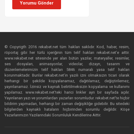
Yorumu Gönder
© Copyrigth 2016 rekabet.net tüm hakları saklıdır. Kod, haber, resim,
röportaj gibi her türlü içeriğinin tüm telif hakları rekabet.net’e aittir.
www.rekabet.net sitesinde yer alan bütün yazılar, materyaller, resimler,
ses dosyaları, animasyonlar, videolar, dizayn, tasarım ve
düzenlemelerimizin telif hakları 5846 numaralı yasa telif hakları
korunmaktadır. Bunlar rekabet.net’in yazılı izni olmaksızın ticari olarak
herhangi bir şekilde kopyalanamaz, dağıtılamaz, değiştirilemez,
yayınlanamaz. İzinsiz ve kaynak belirtilmeksizin kopyalama ve kullanımı
yapılamaz. www.rekabet.net’teki harici linkler ayrı bir sayfada açılır.
Yayınlanan yazı ve yorumlardan yazarları sorumludur. rekabet.net’te hiçbir
bildirim yapmadan, herhangi bir zaman değişikliğe gidebilir. Bu sitedeki
bilgilerden kaynaklı hataların hiçbirinden sorumlu değildir. Köşe
Yazarlarımızın Yazılarındaki Sorumluluk Kendilerine Aittir.