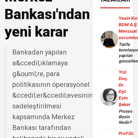
Bankası'ndan
Yasin Kır
BGM A.Ş 
yeni karar
Mevzuat
sorumlu
Tarife
korelasy
Bankadan yapılan
yapılan
güncelle
a&ccedil;ıklamaya
Yrd.
g&ouml;re, para
Doç.
politikasının operasyonel
Dr.
Dyt.
&ccedil;er&ccedil;evesinin
Esin
Şeker
sadeleştirilmesi
Proses
kapsamında Merkez
Besin
Nedir?
Bankası tarafından
Prof Dr.