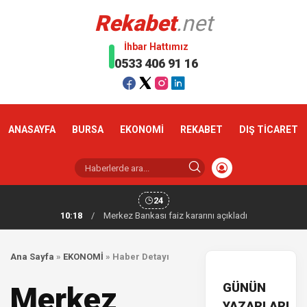
Rekabet
.net
İhbar Hattımız
0533 406 91 16
ANASAYFA
BURSA
EKONOMİ
REKABET
DIŞ TİCARET
24
10:18
/
Merkez Bankası faiz kararını açıkladı
Ana Sayfa
»
EKONOMİ
»
Haber Detayı
GÜNÜN
Merkez
YAZARLARI