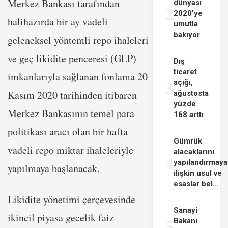
Merkez Bankası tarafından
dünyası
2
2020'ye
halihazırda bir ay vadeli
umutla
bakıyor
geleneksel yöntemli repo ihaleleri
ve geç likidite penceresi (GLP)
Dış
ticaret
imkanlarıyla sağlanan fonlama 20
3
açığı,
Kasım 2020 tarihinden itibaren
ağustosta
yüzde
Merkez Bankasının temel para
168 arttı
politikası aracı olan bir hafta
Gümrük
vadeli repo miktar ihaleleriyle
alacaklarını
4
yapılandırmaya
yapılmaya başlanacak.
ilişkin usul ve
esaslar bel...
Likidite yönetimi çerçevesinde
Sanayi
ikincil piyasa gecelik faiz
5
Bakanı