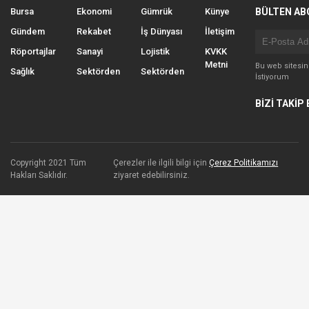
Bursa
Ekonomi
Gümrük
Künye
BÜLTEN AB
Gündem
Rekabet
İş Dünyası
İletişim
Röportajlar
Sanayi
Lojistik
KVKK
Metni
Bu web sitesi
Sağlık
Sektörden
Sektörden
İstiyorum
BİZİ TAKİP 
Copyright 2021 Tüm
Çerezler ile ilgili bilgi için
Çerez Politikamızı
Hakları Saklıdır.
ziyaret edebilirsiniz.