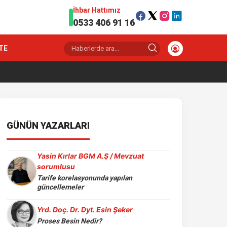
İhbar Hattımız
0533 406 91 16
TE
GÜNÜN YAZARLARI
Yasin Kırlar BGM A.Ş / Mevzuat
sorumlusu
Tarife korelasyonunda yapılan
güncellemeler
Yrd. Doç. Dr. Dyt. Esin Şeker
Proses Besin Nedir?