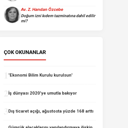
Av. Z. Handan Özcebe
Doğum izni kıdem tazminatına dahil edilir
mi?
ÇOK OKUNANLAR
1
"Ekonomi Bilim Kurulu kurulsun"
2
İş dünyası 2020'ye umutla bakıyor
3
Dış ticaret açığı, ağustosta yüzde 168 arttı
Gümrük alacaklarını yapılandırmaya ilişkin