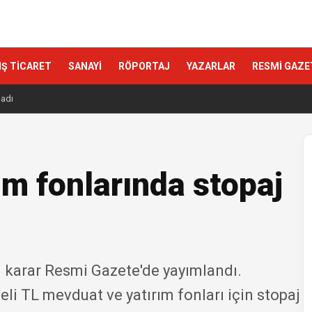
IŞ TİCARET
SANAYİ
RÖPORTAJ
YAZARLAR
RESMİ GAZE
ladı
ım fonlarında stopaj
li karar Resmi Gazete'de yayımlandı.
li TL mevduat ve yatırım fonları için stopaj