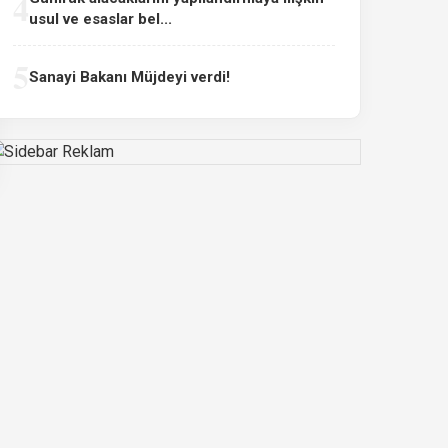
4
usul ve esaslar bel...
5
Sanayi Bakanı Müjdeyi verdi!