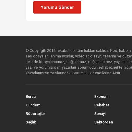
Yorumu Gönder
© Copyrigth 2016 rekabet.net tüm hakları saklıdır. Kod, haber, res
ses dosyaları, animasyonlar, videolar, dizayn, tasarım ve düzenl
şekilde kopyalanamaz, dağıtılamaz, değiştirilemez, yayınlanamaz
yazı ve yorumlardan yazarları sorumludur. rekabet.net’te hiçbi
Yazarlarımızın Yazılarındaki Sorumluluk Kendilerine Aittir.
Bursa
Ekonomi
Gündem
Rekabet
Röportajlar
Sanayi
Sağlık
Sektörden