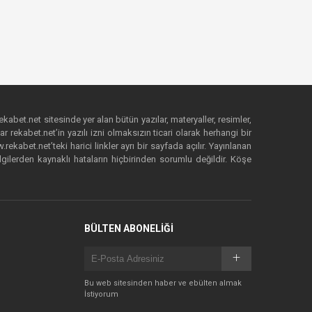
ekabet.net sitesinde yer alan bütün yazılar, materyaller, resimler,
 rekabet.net’in yazılı izni olmaksızın ticari olarak herhangi bir
abet.net’teki harici linkler ayrı bir sayfada açılır. Yayınlanan
lgilerden kaynaklı hataların hiçbirinden sorumlu değildir. Köşe
BÜLTEN ABONELİĞİ
Bu web sitesinden haber ve ebülten almak
İstiyorum