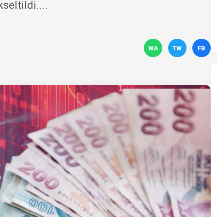
eltildi....
WA
TW
FB