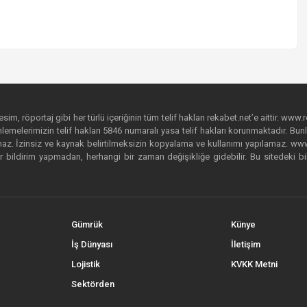
im, röportaj gibi her türlü içeriğinin tüm telif hakları rekabet.net’e aittir. www.r
emelerimizin telif hakları 5846 numaralı yasa telif hakları korunmaktadır. Bunlar
. İzinsiz ve kaynak belirtilmeksizin kopyalama ve kullanımı yapılamaz. www.rek
r bildirim yapmadan, herhangi bir zaman değişikliğe gidebilir. Bu sitedeki bi
Gümrük
Künye
İş Dünyası
İletişim
Lojistik
KVKK Metni
Sektörden