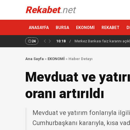
Rekabet
.net
ANASAYFA
BURSA
EKONOMİ
REKABET
D
24
10:18
/
Merkez Bankası faiz kararını açık
Ana Sayfa
»
EKONOMİ
»
Haber Detayı
Mevduat ve yatır
oranı artırıldı
Mevduat ve yatırım fonlarıyla ilgi
Cumhurbaşkanı kararıyla, kısa vade