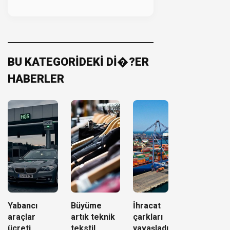
BU KATEGORİDEKİ Dİ�?ER
HABERLER
Yabancı
Büyüme
İhracat
araçlar
artık teknik
çarkları
ücreti
tekstil
yavaşladı