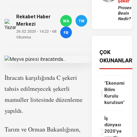
Şeker
Proses
Besin
Rekabet Haber
Nedir?
WA
TW
Merkezi
26.02.2020 - 14:22 • 68
FB
Okunma
ÇOK
OKUNANLAR
İhracatı karşılığında C şekeri
"Ekonomi
tahsis edilmeyecek şekerli
1
Bilim
Kurulu
mamuller listesinde düzenleme
kurulsun"
yapıldı.
İş
dünyası
2
Tarım ve Orman Bakanlığının,
2020'ye