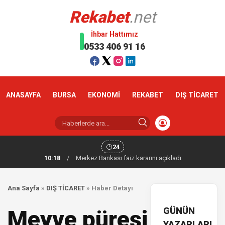
Rekabet
.net
İhbar Hattımız
0533 406 91 16
ANASAYFA
BURSA
EKONOMİ
REKABET
DIŞ TİCARET
24
10:18
/
Merkez Bankası faiz kararını açıkladı
Ana Sayfa
»
DIŞ TİCARET
»
Haber Detayı
GÜNÜN
Meyve püresi
YAZARLARI