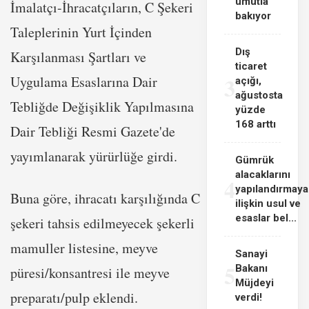
umutla
İmalatçı-İhracatçıların, C Şekeri
bakıyor
Taleplerinin Yurt İçinden
Dış
Karşılanması Şartları ve
ticaret
3
Uygulama Esaslarına Dair
açığı,
ağustosta
Tebliğde Değişiklik Yapılmasına
yüzde
168 arttı
Dair Tebliği Resmi Gazete'de
yayımlanarak yürürlüğe girdi.
Gümrük
alacaklarını
4
yapılandırmaya
Buna göre, ihracatı karşılığında C
ilişkin usul ve
esaslar bel...
şekeri tahsis edilmeyecek şekerli
mamuller listesine, meyve
Sanayi
5
Bakanı
püresi/konsantresi ile meyve
Müjdeyi
preparatı/pulp eklendi.
verdi!