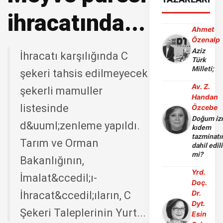
ihracatında...
Ahmet
Özenalp
Aziz
İhracatı karşılığında C
Türk
Milleti;
şekeri tahsis edilmeyecek
Av. Z.
şekerli mamuller
Handan
listesinde
Özcebe
Doğum iz
d&uuml;zenleme yapıldı.
kıdem
tazminatı
Tarım ve Orman
dahil edili
mi?
Bakanlığının,
Yrd.
İmalat&ccedil;ı-
Doç.
Dr.
İhracat&ccedil;ıların, C
Dyt.
Şekeri Taleplerinin Yurt...
Esin