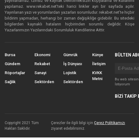
yayınlanamaz. İzinsiz ve kaynak belirtilmeksizin kopyalama ve kullanımı
yapılamaz. www.rekabet.net’teki harici linkler ayrı bir sayfada açılır.
Yayınlanan yazı ve yorumlardan yazarları sorumludur. rekabet.net’te hiçbir
bildirim yapmadan, herhangi bir zaman değişikliğe gidebilir. Bu sitedeki
bilgilerden kaynaklı hataların hiçbirinden sorumlu değildir. Köşe
Yazarlarımızın Yazılarındaki Sorumluluk Kendilerine Aittir.
Bursa
Ekonomi
Gümrük
Künye
BÜLTEN AB
Gündem
Rekabet
İş Dünyası
İletişim
Röportajlar
Sanayi
Lojistik
KVKK
Metni
Bu web sitesi
Sağlık
Sektörden
Sektörden
İstiyorum
BİZİ TAKİP 
Copyright 2021 Tüm
Çerezler ile ilgili bilgi için
Çerez Politikamızı
Hakları Saklıdır.
ziyaret edebilirsiniz.