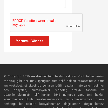
Yorumu Gönder
© Copyrigth 2016 rekabet.net tüm hakları saklıdır. Kod, haber, resim,
röportaj gibi her türlü içeriğinin tüm telif hakları rekabet.net’e aittir.
www.rekabet.net sitesinde yer alan bütün yazılar, materyaller, resimler,
ses dosyaları, animasyonlar, videolar, dizayn, tasarım ve
düzenlemelerimizin telif hakları 5846 numaralı yasa telif hakları
korunmaktadır. Bunlar rekabet.net’in yazılı izni olmaksızın ticari olarak
herhangi bir şekilde kopyalanamaz, dağıtılamaz, değiştirilemez,