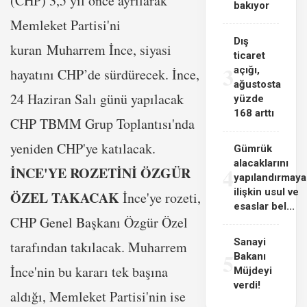
(CHP) 3,5 yıl önce ayrılarak
bakıyor
Memleket Partisi'ni
Dış
kuran Muharrem İnce, siyasi
ticaret
3
açığı,
hayatını CHP’de sürdürecek. İnce,
ağustosta
24 Haziran Salı günü yapılacak
yüzde
168 arttı
CHP TBMM Grup Toplantısı'nda
yeniden CHP'ye katılacak.
Gümrük
alacaklarını
4
İNCE'YE ROZETİNİ ÖZGÜR
yapılandırmaya
ilişkin usul ve
ÖZEL TAKACAK
İnce'ye rozeti,
esaslar bel...
CHP Genel Başkanı Özgür Özel
Sanayi
tarafından takılacak. Muharrem
5
Bakanı
İnce'nin bu kararı tek başına
Müjdeyi
verdi!
aldığı, Memleket Partisi'nin ise