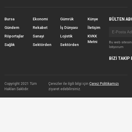
Bursa
Ekonomi
Gümrük
Künye
BÜLTEN AB
Gündem
Rekabet
İş Dünyası
İletişim
Röportajlar
Sanayi
Lojistik
KVKK
Metni
Bu web sitesi
Sağlık
Sektörden
Sektörden
İstiyorum
BİZİ TAKİP 
Copyright 2021 Tüm
Çerezler ile ilgili bilgi için
Çerez Politikamızı
Hakları Saklıdır.
ziyaret edebilirsiniz.