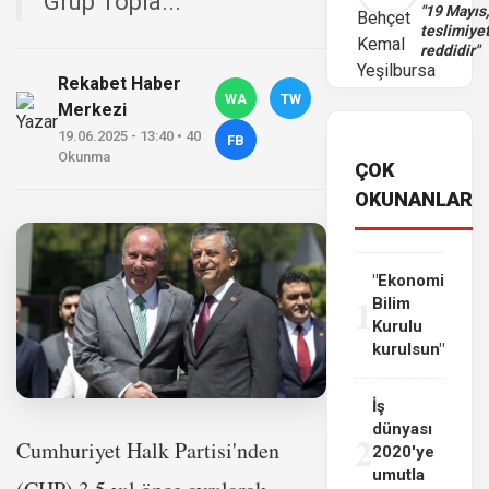
Grup Topla...
"19 Mayıs
teslimiye
reddidir"
Rekabet Haber
WA
TW
Merkezi
19.06.2025 - 13:40 • 40
FB
Okunma
ÇOK
OKUNANLAR
"Ekonomi
1
Bilim
Kurulu
kurulsun"
İş
dünyası
2
Cumhuriyet Halk Partisi'nden
2020'ye
umutla