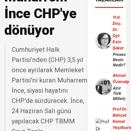
İnce CHP'ye
Yrd.
Doç.
dönüyor
Dr.
Dyt.
Esin
Şeker
Cumhuriyet Halk
Proses
Partisi'nden (CHP) 3,5 yıl
Besin
Nedir?
önce ayrılarak Memleket
Ahmet
Partisi'ni kuran Muharrem
Özenalp
Aziz
İnce, siyasi hayatını
Türk
Milleti;
CHP’de sürdürecek. İnce,
Prof Dr.
24 Haziran Salı günü
Behçet
yapılacak CHP TBMM
Kemal
Yeşilbur