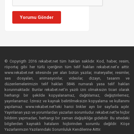
Yorumu Gönder
© Copyrigth 2016 rekabet.net tüm hakları saklıdır. Kod, haber, resim,
röportaj gibi her türlü içeriğinin tüm telif hakları rekabet.net’e aittir.
www.rekabet.net sitesinde yer alan bütün yazılar, materyaller, resimler,
ses dosyaları, animasyonlar, videolar, dizayn, tasarım ve
düzenlemelerimizin telif hakları 5846 numaralı yasa telif hakları
korunmaktadır. Bunlar rekabet.net’in yazılı izni olmaksızın ticari olarak
herhangi bir şekilde kopyalanamaz, dağıtılamaz, değiştirilemez,
yayınlanamaz. İzinsiz ve kaynak belirtilmeksizin kopyalama ve kullanımı
yapılamaz. www.rekabet.net’teki harici linkler ayrı bir sayfada açılır.
Yayınlanan yazı ve yorumlardan yazarları sorumludur. rekabet.net’te hiçbir
bildirim yapmadan, herhangi bir zaman değişikliğe gidebilir. Bu sitedeki
bilgilerden kaynaklı hataların hiçbirinden sorumlu değildir. Köşe
Yazarlarımızın Yazılarındaki Sorumluluk Kendilerine Aittir.