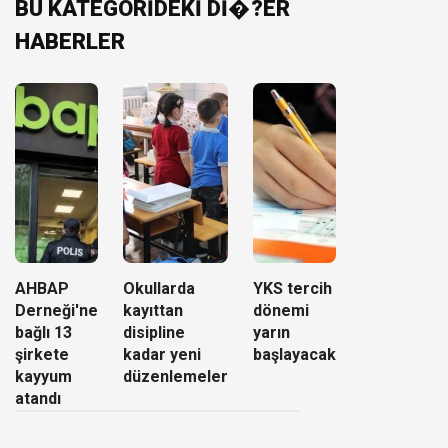
BU KATEGORİDEKİ Dİ�?ER
HABERLER
AHBAP
Okullarda
YKS tercih
Derneği'ne
kayıttan
dönemi
bağlı 13
disipline
yarın
şirkete
kadar yeni
başlayacak
kayyum
düzenlemeler
atandı