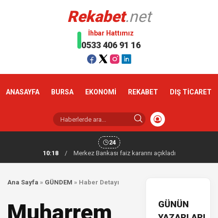
Rekabet
.net
İhbar Hattımız
0533 406 91 16
ANASAYFA
BURSA
EKONOMİ
REKABET
DIŞ TİCARET
24
10:18
/
Merkez Bankası faiz kararını açıkladı
Ana Sayfa
»
GÜNDEM
»
Haber Detayı
GÜNÜN
Muharrem
YAZARLARI