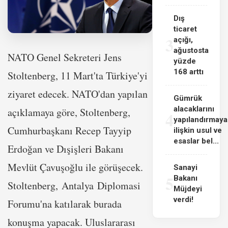
Dış
ticaret
3
açığı,
ağustosta
NATO Genel Sekreteri Jens
yüzde
168 arttı
Stoltenberg, 11 Mart'ta Türkiye'yi
ziyaret edecek. NATO'dan yapılan
Gümrük
alacaklarını
açıklamaya göre, Stoltenberg,
4
yapılandırmaya
Cumhurbaşkanı Recep Tayyip
ilişkin usul ve
esaslar bel...
Erdoğan ve Dışişleri Bakanı
Mevlüt Çavuşoğlu ile görüşecek.
Sanayi
5
Bakanı
Stoltenberg, Antalya Diplomasi
Müjdeyi
verdi!
Forumu'na katılarak burada
konuşma yapacak. Uluslararası