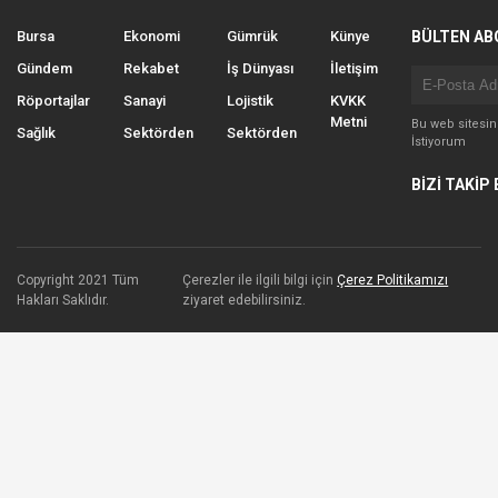
Bursa
Ekonomi
Gümrük
Künye
BÜLTEN AB
Gündem
Rekabet
İş Dünyası
İletişim
Röportajlar
Sanayi
Lojistik
KVKK
Metni
Bu web sitesi
Sağlık
Sektörden
Sektörden
İstiyorum
BİZİ TAKİP 
Copyright 2021 Tüm
Çerezler ile ilgili bilgi için
Çerez Politikamızı
Hakları Saklıdır.
ziyaret edebilirsiniz.