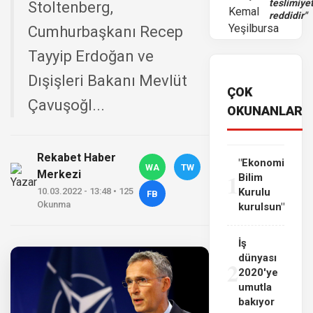
teslimiye
Stoltenberg,
reddidir"
Cumhurbaşkanı Recep
Tayyip Erdoğan ve
Dışişleri Bakanı Mevlüt
ÇOK
Çavuşoğl...
OKUNANLAR
Rekabet Haber
"Ekonomi
WA
TW
Merkezi
1
Bilim
10.03.2022 - 13:48 • 125
Kurulu
FB
Okunma
kurulsun"
İş
dünyası
2
2020'ye
umutla
bakıyor