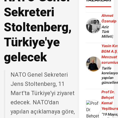
Sekreteri
Ahmet
Özenalp
Stoltenberg,
Aziz
Türk
Milleti;
Türkiye'ye
Yasin Kır
BGM A.Ş 
gelecek
Mevzuat
sorumlu
Tarife
korelasy
NATO Genel Sekreteri
yapılan
güncelle
Jens Stoltenberg, 11
Prof Dr.
Mart'ta Türkiye'yi ziyaret
Behçet
edecek. NATO'dan
Kemal
Yeşilbur
yapılan açıklamaya göre,
"19 Mayıs