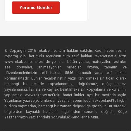
Yorumu Gönder
© Copyrigth 2016 rekabet.net tüm hakları saklıdır. Kod, haber, resim,
röportaj gibi her türlü içeriğinin tüm telif hakları rekabet.net’e aittir.
www.rekabet.net sitesinde yer alan bütün yazılar, materyaller, resimler,
ses dosyaları, animasyonlar, videolar, dizayn, tasarım ve
düzenlemelerimizin telif hakları 5846 numaralı yasa telif hakları
korunmaktadır. Bunlar rekabet.net’in yazılı izni olmaksızın ticari olarak
herhangi bir şekilde kopyalanamaz, dağıtılamaz, değiştirilemez,
yayınlanamaz. İzinsiz ve kaynak belirtilmeksizin kopyalama ve kullanımı
yapılamaz. www.rekabet.net’teki harici linkler ayrı bir sayfada açılır.
Yayınlanan yazı ve yorumlardan yazarları sorumludur. rekabet.net’te hiçbir
bildirim yapmadan, herhangi bir zaman değişikliğe gidebilir. Bu sitedeki
bilgilerden kaynaklı hataların hiçbirinden sorumlu değildir. Köşe
Yazarlarımızın Yazılarındaki Sorumluluk Kendilerine Aittir.