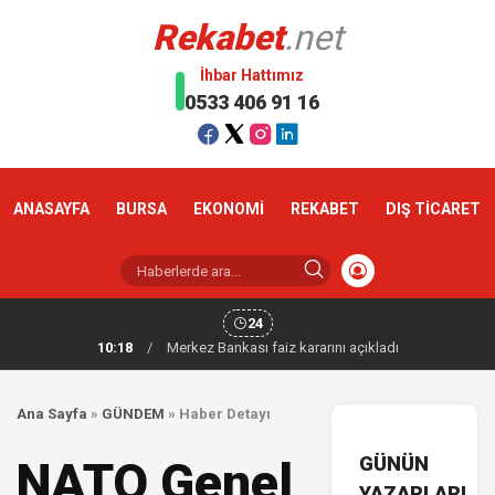
Rekabet
.net
İhbar Hattımız
0533 406 91 16
ANASAYFA
BURSA
EKONOMİ
REKABET
DIŞ TİCARET
24
10:18
/
Merkez Bankası faiz kararını açıkladı
Ana Sayfa
»
GÜNDEM
»
Haber Detayı
GÜNÜN
NATO Genel
YAZARLARI