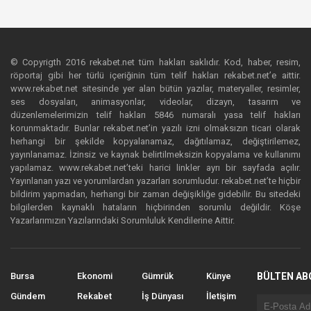
© Copyrigth 2016 rekabet.net tüm hakları saklıdır. Kod, haber, resim,
röportaj gibi her türlü içeriğinin tüm telif hakları rekabet.net’e aittir.
www.rekabet.net sitesinde yer alan bütün yazılar, materyaller, resimler,
ses dosyaları, animasyonlar, videolar, dizayn, tasarım ve
düzenlemelerimizin telif hakları 5846 numaralı yasa telif hakları
korunmaktadır. Bunlar rekabet.net’in yazılı izni olmaksızın ticari olarak
herhangi bir şekilde kopyalanamaz, dağıtılamaz, değiştirilemez,
yayınlanamaz. İzinsiz ve kaynak belirtilmeksizin kopyalama ve kullanımı
yapılamaz. www.rekabet.net’teki harici linkler ayrı bir sayfada açılır.
Yayınlanan yazı ve yorumlardan yazarları sorumludur. rekabet.net’te hiçbir
bildirim yapmadan, herhangi bir zaman değişikliğe gidebilir. Bu sitedeki
bilgilerden kaynaklı hataların hiçbirinden sorumlu değildir. Köşe
Yazarlarımızın Yazılarındaki Sorumluluk Kendilerine Aittir.
Bursa
Ekonomi
Gümrük
Künye
BÜLTEN AB
Gündem
Rekabet
İş Dünyası
İletişim