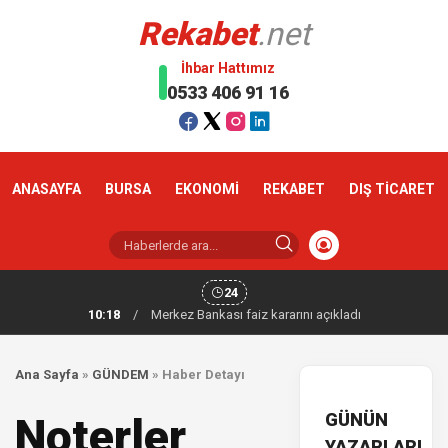
Rekabet
.net
İhbar Hattımız
0533 406 91 16
ANASAYFA
BURSA
EKONOMİ
REKABET
DIŞ TİCARET
24
10:18
/
Merkez Bankası faiz kararını açıkladı
Ana Sayfa
»
GÜNDEM
»
Haber Detayı
GÜNÜN
Noterler
YAZARLARI