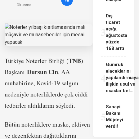
FB
Okunma
Dış
ticaret
3
açığı,
ağustosta
yüzde
168 arttı
TNB
Türkiye Noterler Birliği (
)
Gümrük
Dursun Cin
Başkanı
, AA
alacaklarını
4
yapılandırmaya
muhabirine, Kovid-19 salgını
ilişkin usul ve
esaslar bel...
nedeniyle noterliklerde çok ciddi
tedbirler aldıklarını söyledi.
Sanayi
5
Bakanı
Müjdeyi
Bütün noterliklere maske, eldiven
verdi!
ve dezenfektan dağıttıklarını