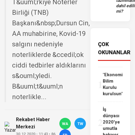
tazminatı
T&uuml;rkiye Noterler
dahil edili
Birliği (TNB)
mi?
Başkanı&nbsp;Dursun Cin,
AA muhabirine, Kovid-19
salgını nedeniyle
ÇOK
OKUNANLAR
noterliklerde &ccedil;ok
ciddi tedbirler aldıklarını
s&ouml;yledi.
"Ekonomi
1
Bilim
B&uuml;t&uuml;n
Kurulu
kurulsun"
noterlikle...
İş
dünyası
2
Rekabet Haber
2020'ye
WA
TW
Merkezi
umutla
30.12.2020 - 11:43 • 86
bakıyor