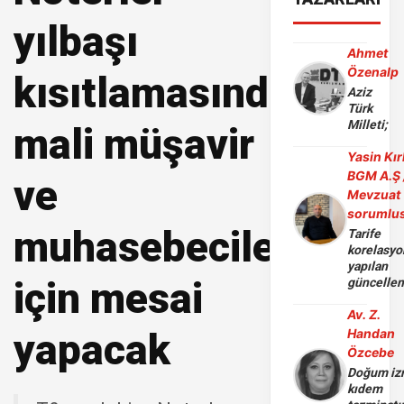
yılbaşı
Ahmet
Özenalp
kısıtlamasında
Aziz
Türk
Milleti;
mali müşavir
Yasin Kır
BGM A.Ş 
ve
Mevzuat
sorumlu
muhasebeciler
Tarife
korelasy
yapılan
için mesai
güncelle
Av. Z.
yapacak
Handan
Özcebe
Doğum iz
kıdem