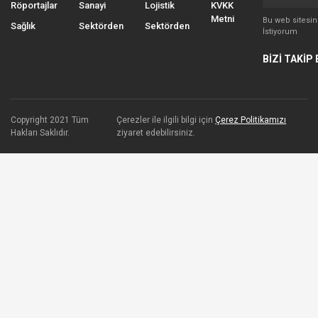
Röportajlar
Sanayi
Lojistik
KVKK
Metni
Bu web sitesi
Sağlık
Sektörden
Sektörden
İstiyorum
BİZİ TAKİP 
Copyright 2021 Tüm
Çerezler ile ilgili bilgi için
Çerez Politikamızı
Hakları Saklıdır.
ziyaret edebilirsiniz.