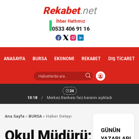
Rekabet
.net
İhbar Hattımız
0533 406 91 16
ANASAYFA
BURSA
EKONOMİ
REKABET
DIŞ TİCARET
24
10:18
/
Merkez Bankası faiz kararını açıkladı
Ana Sayfa
»
BURSA
»
Haber Detayı
GÜNÜN
Okul Müdürü;
YAZARLARI