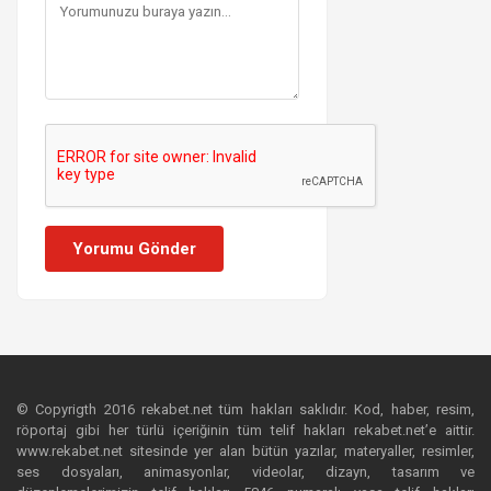
Yorumu Gönder
© Copyrigth 2016 rekabet.net tüm hakları saklıdır. Kod, haber, resim,
röportaj gibi her türlü içeriğinin tüm telif hakları rekabet.net’e aittir.
www.rekabet.net sitesinde yer alan bütün yazılar, materyaller, resimler,
ses dosyaları, animasyonlar, videolar, dizayn, tasarım ve