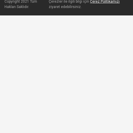
Copyright 2021 Tüm
Çerezler ile ilgili bilgi için
Çerez Politikamızı
Hakları Saklıdır.
ziyaret edebilirsiniz.