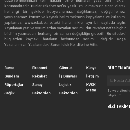
düzenlemelerimizin telif hakları 5846 numaralı yasa telif hakları
korunmaktadır. Bunlar rekabet.net’in yazılı izni olmaksızın ticari olarak
herhangi bir şekilde kopyalanamaz, dağıtılamaz, değiştirilemez,
yayınlanamaz. İzinsiz ve kaynak belirtilmeksizin kopyalama ve kullanımı
yapılamaz. www.rekabet.net’teki harici linkler ayrı bir sayfada açılır.
Yayınlanan yazı ve yorumlardan yazarları sorumludur. rekabet.net’te hiçbir
bildirim yapmadan, herhangi bir zaman değişikliğe gidebilir. Bu sitedeki
bilgilerden kaynaklı hataların hiçbirinden sorumlu değildir. Köşe
Yazarlarımızın Yazılarındaki Sorumluluk Kendilerine Aittir.
Bursa
Ekonomi
Gümrük
Künye
BÜLTEN AB
Gündem
Rekabet
İş Dünyası
İletişim
Röportajlar
Sanayi
Lojistik
KVKK
Metni
Bu web sitesi
Sağlık
Sektörden
Sektörden
İstiyorum
BİZİ TAKİP 