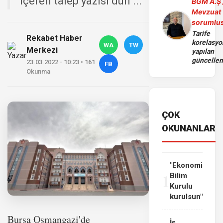
içeren talep yazısı dün ...
BGM A.Ş 
Mevzuat
sorumlu
Tarife
Rekabet Haber
korelasy
WA
TW
Merkezi
yapılan
güncelle
23.03.2022 - 10:23 • 161
FB
Okunma
ÇOK
OKUNANLAR
"Ekonomi
1
Bilim
Kurulu
kurulsun"
Bursa Osmangazi'de
İş