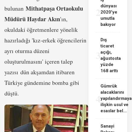
dünyası
Mithatpaşa Ortaokulu
bulunan
2
2020'ye
Müdürü Haydar Akın
'ın,
umutla
bakıyor
okuldaki öğretmenlere yönelik
hazırladığı 'kız-erkek öğrencilerin
Dış
ticaret
ayrı oturma düzeni
3
açığı,
ağustosta
oluşturulmasını' içeren talep
yüzde
168 arttı
yazısı dün akşamdan itibaren
Türkiye gündemine bomba gibi
Gümrük
düştü.
alacaklarını
4
yapılandırmaya
ilişkin usul ve
esaslar bel...
Sanayi