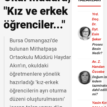
"Kız ve erkek
Yrd.
Doç.
öğrenciler..."
Dr.
Dyt.
Esin
Şeker
Bursa Osmangazi'de
Proses
bulunan Mithatpaşa
Besin
Nedir?
Ortaokulu Müdürü Haydar
Av. Z.
Akın'ın, okuldaki
Handan
Özcebe
öğretmenlere yönelik
Doğum iz
hazırladığı 'kız-erkek
kıdem
tazminatı
öğrencilerin ayrı oturma
dahil edili
mi?
düzeni oluşturulmasını'
Yasin Kır