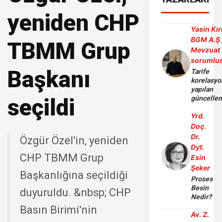
yeniden CHP
Yasin Kır
BGM A.Ş 
TBMM Grup
Mevzuat
sorumlu
Başkanı
Tarife
korelasy
yapılan
seçildi
güncelle
Yrd.
Doç.
Dr.
Özgür Özel'in, yeniden
Dyt.
CHP TBMM Grup
Esin
Şeker
Başkanlığına seçildiği
Proses
Besin
duyuruldu. &nbsp; CHP
Nedir?
Basın Birimi'nin
Av. Z.