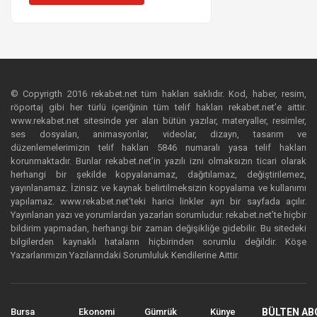
© Copyrigth 2016 rekabet.net tüm hakları saklıdır. Kod, haber, resim,
röportaj gibi her türlü içeriğinin tüm telif hakları rekabet.net’e aittir.
www.rekabet.net sitesinde yer alan bütün yazılar, materyaller, resimler,
ses dosyaları, animasyonlar, videolar, dizayn, tasarım ve
düzenlemelerimizin telif hakları 5846 numaralı yasa telif hakları
korunmaktadır. Bunlar rekabet.net’in yazılı izni olmaksızın ticari olarak
herhangi bir şekilde kopyalanamaz, dağıtılamaz, değiştirilemez,
yayınlanamaz. İzinsiz ve kaynak belirtilmeksizin kopyalama ve kullanımı
yapılamaz. www.rekabet.net’teki harici linkler ayrı bir sayfada açılır.
Yayınlanan yazı ve yorumlardan yazarları sorumludur. rekabet.net’te hiçbir
bildirim yapmadan, herhangi bir zaman değişikliğe gidebilir. Bu sitedeki
bilgilerden kaynaklı hataların hiçbirinden sorumlu değildir. Köşe
Yazarlarımızın Yazılarındaki Sorumluluk Kendilerine Aittir.
Bursa
Ekonomi
Gümrük
Künye
BÜLTEN AB