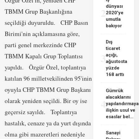
Özgür Özel'in, yeniden CHP
dünyası
2
TBMM Grup Başkanlığına
2020'ye
umutla
seçildiği duyuruldu. CHP Basın
bakıyor
Birimi'nin açıklamasına göre,
Dış
parti genel merkezinde CHP
ticaret
3
TBMM Kapalı Grup Toplantısı
açığı,
ağustosta
yapıldı. Özgür Özel, toplantıya
yüzde
168 arttı
katılan 96 milletvekilinden 95'inin
oyuyla CHP TBMM Grup Başkanı
Gümrük
alacaklarını
4
olarak yeniden seçildi. Bir oy ise
yapılandırmaya
ilişkin usul ve
geçersiz sayıldı. Toplantıya
esaslar bel...
hastalık, cenaze ya da yurt dışında
olma gibi mazeretleri nedeniyle
Sanayi