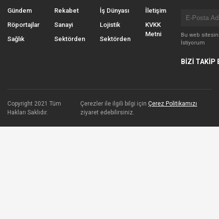
Gündem
Rekabet
İş Dünyası
İletişim
Röportajlar
Sanayi
Lojistik
KVKK
Metni
Bu web sitesi
Sağlık
Sektörden
Sektörden
İstiyorum
BİZİ TAKİP 
Copyright 2021 Tüm
Çerezler ile ilgili bilgi için
Çerez Politikamızı
Hakları Saklıdır.
ziyaret edebilirsiniz.