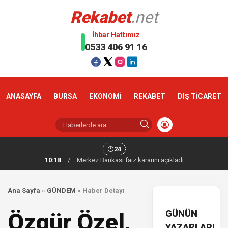
Rekabet
.net
İhbar Hattımız
0533 406 91 16
ANASAYFA
BURSA
EKONOMİ
REKABET
DIŞ TİCARET
24
10:18
/
Merkez Bankası faiz kararını açıkladı
Ana Sayfa
»
GÜNDEM
»
Haber Detayı
GÜNÜN
Özgür Özel,
YAZARLARI