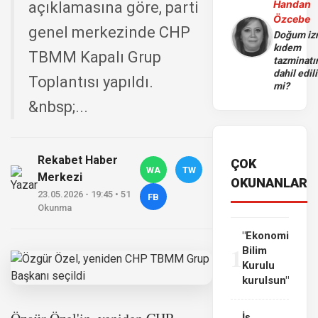
Handan
açıklamasına göre, parti
Özcebe
genel merkezinde CHP
Doğum iz
kıdem
TBMM Kapalı Grup
tazminatı
dahil edili
Toplantısı yapıldı.
mi?
&nbsp;...
Rekabet Haber
ÇOK
WA
TW
Merkezi
OKUNANLAR
23.05.2026 - 19:45 • 51
FB
Okunma
"Ekonomi
1
Bilim
Kurulu
kurulsun"
İş