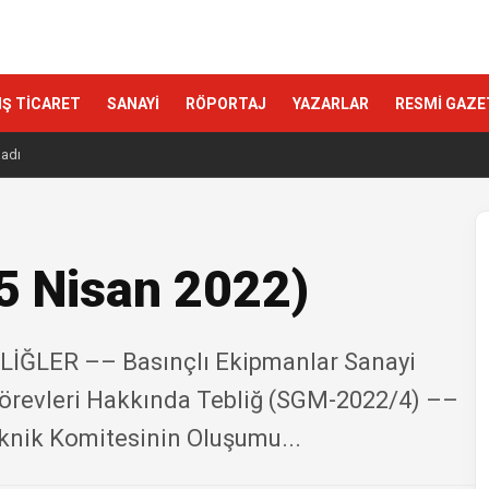
IŞ TİCARET
SANAYİ
RÖPORTAJ
YAZARLAR
RESMİ GAZE
ladı
5 Nisan 2022)
ĞLER –– Basınçlı Ekipmanlar Sanayi
örevleri Hakkında Tebliğ (SGM-2022/4) ––
eknik Komitesinin Oluşumu...