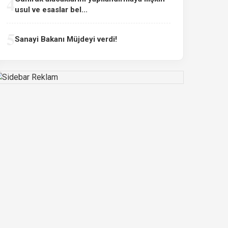
4
usul ve esaslar bel...
5
Sanayi Bakanı Müjdeyi verdi!