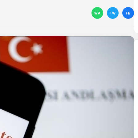
WA
TW
FB