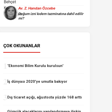
Av. Z. Handan Özcebe
Doğum izni kıdem tazminatına dahil edilir
mi?
ÇOK OKUNANLAR
1
"Ekonomi Bilim Kurulu kurulsun"
2
İş dünyası 2020'ye umutla bakıyor
3
Dış ticaret açığı, ağustosta yüzde 168 arttı
Gümrük alacaklarını yapılandırmaya ilişkin