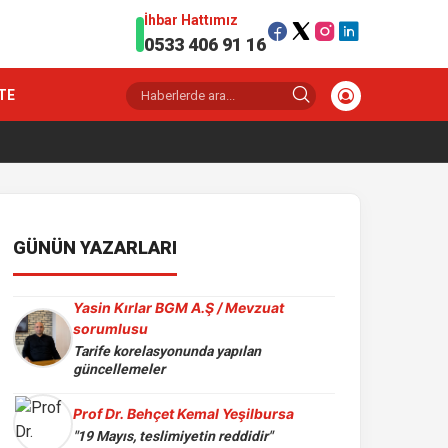
İhbar Hattımız
0533 406 91 16
TE
GÜNÜN YAZARLARI
Yasin Kırlar BGM A.Ş / Mevzuat
sorumlusu
Tarife korelasyonunda yapılan
güncellemeler
Prof Dr. Behçet Kemal Yeşilbursa
"19 Mayıs, teslimiyetin reddidir"