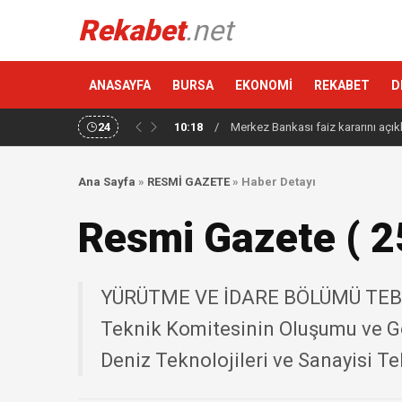
Rekabet
.net
ANASAYFA
BURSA
EKONOMİ
REKABET
D
24
10:18
/
Merkez Bankası faiz kararını açık
Ana Sayfa
»
RESMİ GAZETE
»
Haber Detayı
Resmi Gazete ( 2
YÜRÜTME VE İDARE BÖLÜMÜ TEBLİ
Teknik Komitesinin Oluşumu ve G
Deniz Teknolojileri ve Sanayisi T