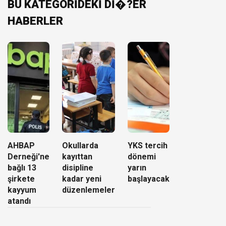
BU KATEGORİDEKİ Dİ�?ER
HABERLER
AHBAP
Okullarda
YKS tercih
Derneği'ne
kayıttan
dönemi
bağlı 13
disipline
yarın
şirkete
kadar yeni
başlayacak
kayyum
düzenlemeler
atandı