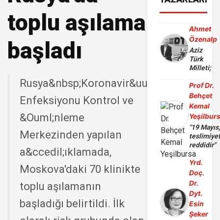
toplu aşılama
Ahmet
Özenalp
başladı
Aziz
Türk
Milleti;
Rusya&nbsp;Koronavir&uuml;s
Prof Dr.
Behçet
Enfeksiyonu Kontrol ve
Kemal
&Ouml;nleme
Yeşilbur
"19 Mayıs
Merkezinden yapılan
teslimiye
reddidir"
a&ccedil;ıklamada,
Yrd.
Moskova'daki 70 klinikte
Doç.
Dr.
toplu aşılamanın
Dyt.
başladığı belirtildi. İlk
Esin
Şeker