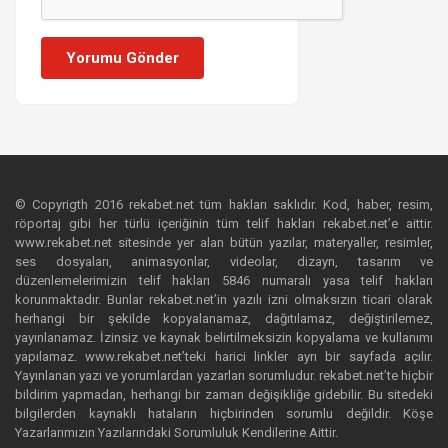
Yorumu Gönder
© Copyrigth 2016 rekabet.net tüm hakları saklıdır. Kod, haber, resim,
röportaj gibi her türlü içeriğinin tüm telif hakları rekabet.net’e aittir.
www.rekabet.net sitesinde yer alan bütün yazılar, materyaller, resimler,
ses dosyaları, animasyonlar, videolar, dizayn, tasarım ve
düzenlemelerimizin telif hakları 5846 numaralı yasa telif hakları
korunmaktadır. Bunlar rekabet.net’in yazılı izni olmaksızın ticari olarak
herhangi bir şekilde kopyalanamaz, dağıtılamaz, değiştirilemez,
yayınlanamaz. İzinsiz ve kaynak belirtilmeksizin kopyalama ve kullanımı
yapılamaz. www.rekabet.net’teki harici linkler ayrı bir sayfada açılır.
Yayınlanan yazı ve yorumlardan yazarları sorumludur. rekabet.net’te hiçbir
bildirim yapmadan, herhangi bir zaman değişikliğe gidebilir. Bu sitedeki
bilgilerden kaynaklı hataların hiçbirinden sorumlu değildir. Köşe
Yazarlarımızın Yazılarındaki Sorumluluk Kendilerine Aittir.