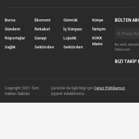
Bursa
Ekonomi
Gümrük
Künye
BÜLTEN AB
Gündem
Rekabet
İş Dünyası
İletişim
Röportajlar
Sanayi
Lojistik
KVKK
Metni
Bu web sitesi
Sağlık
Sektörden
Sektörden
İstiyorum
BİZİ TAKİP 
Copyright 2021 Tüm
Çerezler ile ilgili bilgi için
Çerez Politikamızı
Hakları Saklıdır.
ziyaret edebilirsiniz.