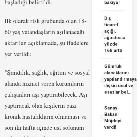
başladığı belirtildi.
bakıyor
Dış
İlk olarak risk grubunda olan 18-
ticaret
3
60 yaş vatandaşların aşılanacağı
açığı,
ağustosta
aktarılan açıklamada, şu ifadelere
yüzde
168 arttı
yer verildi:
Gümrük
"Şimdilik, sağlık, eğitim ve sosyal
alacaklarını
4
yapılandırmaya
alanda hizmet veren kurumların
ilişkin usul ve
esaslar bel...
çalışanları aşı yaptırabilecek. Aşı
yaptıracak olan kişilerin bazı
Sanayi
5
Bakanı
kronik hastalıkların olmaması ve
Müjdeyi
son iki hafta içinde üst solunum
verdi!