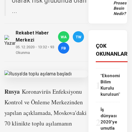
olarak risk grubunda olan
Proses
Besin
...
Nedir?
Rekabet Haber
WA
TW
Merkezi
ÇOK
05.12.2020 - 13:32 • 93
FB
Okunma
OKUNANLAR
"Ekonomi
1
Bilim
Kurulu
Rusya
Koronavirüs Enfeksiyonu
kurulsun"
Kontrol ve Önleme Merkezinden
İş
yapılan açıklamada, Moskova'daki
dünyası
2
70 klinikte toplu aşılamanın
2020'ye
umutla