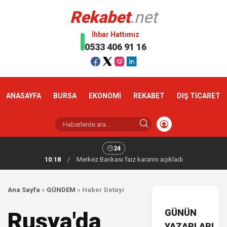
Rekabet
.net
İhbar Hattımız
0533 406 91 16
ANASAYFA
BURSA
EKONOMİ
REKABET
DIŞ TİCARET
24
10:18
/
Merkez Bankası faiz kararını açıkladı
Ana Sayfa
»
GÜNDEM
»
Haber Detayı
GÜNÜN
Rusya'da
YAZARLARI