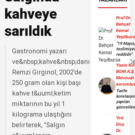
kahveye
Prof Dr.
Behçet
sarıldık
Kemal
Yeşilbur
"19 Mayıs
teslimiye
Gastronomi yazarı
reddidir"
ve&nbsp;kahve&nbsp;danışmanı&nbsp;C
Yasin Kır
Remzi Girginol, 2002'de
BGM A.Ş 
Mevzuat
250 gram olan kişi başı
sorumlu
Tarife
kahve t&uuml;ketim
korelasy
yapılan
miktarının bu yıl 1
güncelle
kilograma ulaştığını
Yrd.
belirterek, "Salgın
Doç.
Dr.