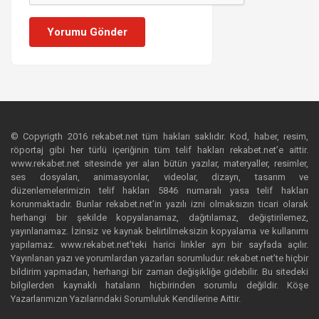
Yorumu Gönder
© Copyrigth 2016 rekabet.net tüm hakları saklıdır. Kod, haber, resim,
röportaj gibi her türlü içeriğinin tüm telif hakları rekabet.net’e aittir.
www.rekabet.net sitesinde yer alan bütün yazılar, materyaller, resimler,
ses dosyaları, animasyonlar, videolar, dizayn, tasarım ve
düzenlemelerimizin telif hakları 5846 numaralı yasa telif hakları
korunmaktadır. Bunlar rekabet.net’in yazılı izni olmaksızın ticari olarak
herhangi bir şekilde kopyalanamaz, dağıtılamaz, değiştirilemez,
yayınlanamaz. İzinsiz ve kaynak belirtilmeksizin kopyalama ve kullanımı
yapılamaz. www.rekabet.net’teki harici linkler ayrı bir sayfada açılır.
Yayınlanan yazı ve yorumlardan yazarları sorumludur. rekabet.net’te hiçbir
bildirim yapmadan, herhangi bir zaman değişikliğe gidebilir. Bu sitedeki
bilgilerden kaynaklı hataların hiçbirinden sorumlu değildir. Köşe
Yazarlarımızın Yazılarındaki Sorumluluk Kendilerine Aittir.