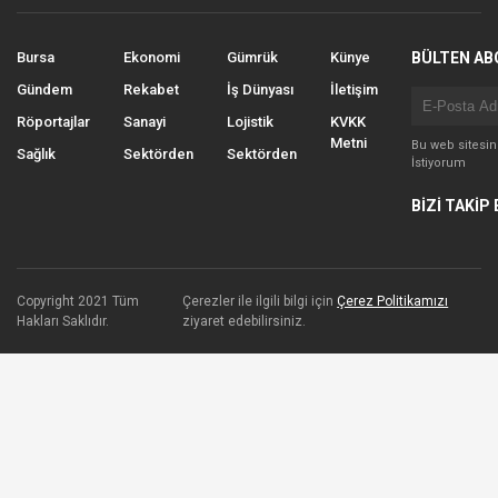
Bursa
Ekonomi
Gümrük
Künye
BÜLTEN AB
Gündem
Rekabet
İş Dünyası
İletişim
Röportajlar
Sanayi
Lojistik
KVKK
Metni
Bu web sitesi
Sağlık
Sektörden
Sektörden
İstiyorum
BİZİ TAKİP 
Copyright 2021 Tüm
Çerezler ile ilgili bilgi için
Çerez Politikamızı
Hakları Saklıdır.
ziyaret edebilirsiniz.