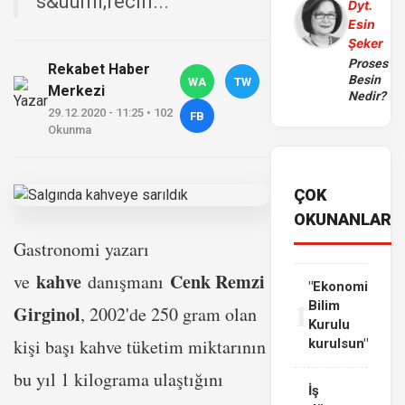
s&uuml;recin...
Dyt.
Esin
Şeker
Proses
Rekabet Haber
Besin
WA
TW
Merkezi
Nedir?
29.12.2020 - 11:25 • 102
FB
Okunma
ÇOK
OKUNANLAR
Gastronomi yazarı
kahve
Cenk Remzi
ve
danışmanı
"Ekonomi
1
Bilim
Girginol
, 2002'de 250 gram olan
Kurulu
kişi başı kahve tüketim miktarının
kurulsun"
bu yıl 1 kilograma ulaştığını
İş