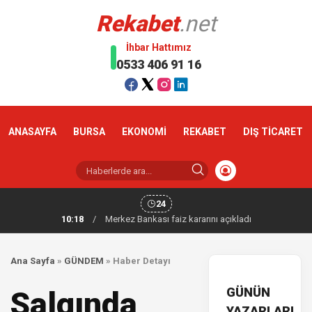
Rekabet
.net
İhbar Hattımız
0533 406 91 16
ANASAYFA
BURSA
EKONOMİ
REKABET
DIŞ TİCARET
24
10:18
/
Merkez Bankası faiz kararını açıkladı
Ana Sayfa
»
GÜNDEM
»
Haber Detayı
GÜNÜN
Salgında
YAZARLARI