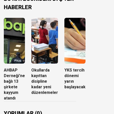
HABERLER
AHBAP
Okullarda
YKS tercih
Derneği'ne
kayıttan
dönemi
bağlı 13
disipline
yarın
şirkete
kadar yeni
başlayacak
kayyum
düzenlemeler
atandı
YORUMLAR (0)