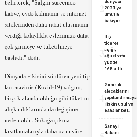
belirterek, "Salgın sürecinde
dünyası
2
2020'ye
kahve, evde kalmanın ve internet
umutla
bakıyor
sitelerinden daha rahat ulaşmanın
verdiği kolaylıkla evlerimize daha
Dış
ticaret
çok girmeye ve tüketilmeye
3
açığı,
başladı." dedi.
ağustosta
yüzde
168 arttı
​​​​​​​Dünyada etkisini sürdüren yeni tip
Gümrük
koronavirüs (Kovid-19) salgını,
alacaklarını
4
birçok alanda olduğu gibi tüketim
yapılandırmaya
ilişkin usul ve
alışkanlıklarında da değişime
esaslar bel...
neden oldu. Sokağa çıkma
Sanayi
kısıtlamalarıyla daha uzun süre
5
Bakanı