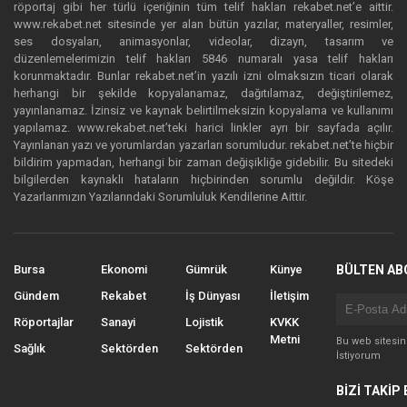
röportaj gibi her türlü içeriğinin tüm telif hakları rekabet.net’e aittir.
www.rekabet.net sitesinde yer alan bütün yazılar, materyaller, resimler,
ses dosyaları, animasyonlar, videolar, dizayn, tasarım ve
düzenlemelerimizin telif hakları 5846 numaralı yasa telif hakları
korunmaktadır. Bunlar rekabet.net’in yazılı izni olmaksızın ticari olarak
herhangi bir şekilde kopyalanamaz, dağıtılamaz, değiştirilemez,
yayınlanamaz. İzinsiz ve kaynak belirtilmeksizin kopyalama ve kullanımı
yapılamaz. www.rekabet.net’teki harici linkler ayrı bir sayfada açılır.
Yayınlanan yazı ve yorumlardan yazarları sorumludur. rekabet.net’te hiçbir
bildirim yapmadan, herhangi bir zaman değişikliğe gidebilir. Bu sitedeki
bilgilerden kaynaklı hataların hiçbirinden sorumlu değildir. Köşe
Yazarlarımızın Yazılarındaki Sorumluluk Kendilerine Aittir.
Bursa
Ekonomi
Gümrük
Künye
BÜLTEN AB
Gündem
Rekabet
İş Dünyası
İletişim
Röportajlar
Sanayi
Lojistik
KVKK
Metni
Bu web sitesi
Sağlık
Sektörden
Sektörden
İstiyorum
BİZİ TAKİP 