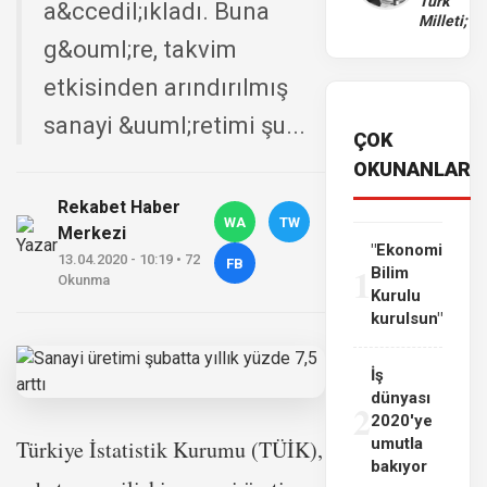
Türk
a&ccedil;ıkladı. Buna
Milleti;
g&ouml;re, takvim
etkisinden arındırılmış
sanayi &uuml;retimi şu...
ÇOK
OKUNANLAR
Rekabet Haber
WA
TW
Merkezi
"Ekonomi
13.04.2020 - 10:19 • 72
FB
1
Bilim
Okunma
Kurulu
kurulsun"
İş
dünyası
2
2020'ye
umutla
Türkiye İstatistik Kurumu (TÜİK),
bakıyor