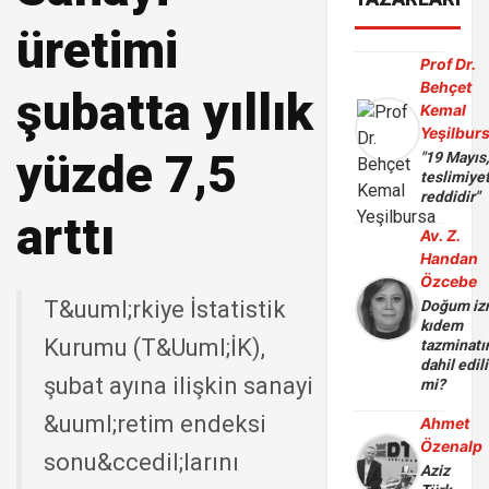
üretimi
Prof Dr.
Behçet
şubatta yıllık
Kemal
Yeşilbur
yüzde 7,5
"19 Mayıs
teslimiye
reddidir"
arttı
Av. Z.
Handan
Özcebe
T&uuml;rkiye İstatistik
Doğum iz
kıdem
Kurumu (T&Uuml;İK),
tazminatı
dahil edili
şubat ayına ilişkin sanayi
mi?
&uuml;retim endeksi
Ahmet
Özenalp
sonu&ccedil;larını
Aziz