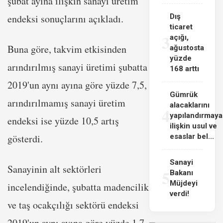
şubat ayına ilişkin sanayi üretim
endeksi sonuçlarını açıkladı.
Dış
ticaret
3
açığı,
Buna göre, takvim etkisinden
ağustosta
yüzde
arındırılmış sanayi üretimi şubatta
168 arttı
2019'un aynı ayına göre yüzde 7,5,
Gümrük
arındırılmamış sanayi üretim
alacaklarını
4
yapılandırmaya
endeksi ise yüzde 10,5 artış
ilişkin usul ve
gösterdi.
esaslar bel...
Sanayi
Sanayinin alt sektörleri
5
Bakanı
Müjdeyi
incelendiğinde, şubatta madencilik
verdi!
ve taş ocakçılığı sektörü endeksi
2019'un aynı ayına göre yüzde 1,7,