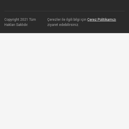
Copyright 2021 Tüm
Çerezler ile ilgili bilgi için
Çerez Politikamızı
Hakları Saklıdır.
ziyaret edebilirsiniz.