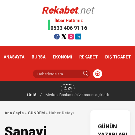
Rekabet
.net
İhbar Hattımız
0533 406 91 16
ANASAYFA
BURSA
EKONOMİ
REKABET
DIŞ TİCARET
24
10:18
/
Merkez Bankası faiz kararını açıkladı
Ana Sayfa
»
GÜNDEM
»
Haber Detayı
GÜNÜN
Sanayi
YAZARLARI