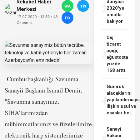
Rekabet Haber
dünyası
2
WA
TW
2020'ye
Merkezi
umutla
17.07.2020 - 13:53 • 48
FB
bakıyor
Okunma
Dış
ticaret
3
açığı,
ağustosta
yüzde
168 arttı
Cumhurbaşkanlığı Savunma
Gümrük
Sanayii Başkanı İsmail Demir,
alacaklarını
4
yapılandırmaya
"Savunma sanayimiz,
ilişkin usul ve
SİHA'larımızdan
esaslar bel...
mühimmatlarımız ve füzelerimize,
Sanayi
elektronik harp sistemlerimize
5
Bakanı