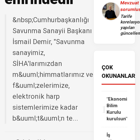
Mevzuat
sorumlu
Tarife
&nbsp;Cumhurbaşkanlığı
korelasy
yapılan
Savunma Sanayii Başkanı
güncelle
İsmail Demir, "Savunma
sanayimiz,
SİHA'larımızdan
ÇOK
m&uuml;himmatlarımız ve
OKUNANLAR
f&uuml;zelerimize,
elektronik harp
"Ekonomi
1
Bilim
sistemlerimize kadar
Kurulu
b&uuml;t&uuml;n te...
kurulsun"
İş