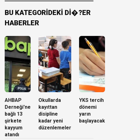
BU KATEGORİDEKİ Dİ�?ER
HABERLER
AHBAP
Okullarda
YKS tercih
Derneği'ne
kayıttan
dönemi
bağlı 13
disipline
yarın
şirkete
kadar yeni
başlayacak
kayyum
düzenlemeler
atandı