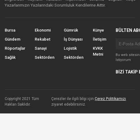
Yazarlarımızın Yazılarındaki Sorumluluk Kendilerine Aittir.
Bursa
Ekonomi
Gümrük
Künye
BÜLTEN AB
Gündem
Rekabet
İş Dünyası
İletişim
Röportajlar
Sanayi
Lojistik
KVKK
Metni
Bu web sitesi
Sağlık
Sektörden
Sektörden
İstiyorum
BİZİ TAKİP 
Copyright 2021 Tüm
Çerezler ile ilgili bilgi için
Çerez Politikamızı
Hakları Saklıdır.
ziyaret edebilirsiniz.