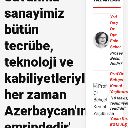
sanayimiz
Yrd.
Doç.
bütün
Dr.
Dyt.
tecrübe,
Esin
Şeker
Proses
teknoloji ve
Besin
Nedir?
kabiliyetleriyle
Prof Dr.
Behçet
Kemal
her zaman
Yeşilbur
"19 Mayıs
teslimiye
Azerbaycan'ın
reddidir"
Yasin Kır
emrindedir'
BGM A.Ş 