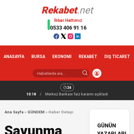
Rekabet
.net
İhbar Hattımız
0533 406 91 16
ANASAYFA
BURSA
EKONOMİ
REKABET
DIŞ TİCARET
24
10:18
/
Merkez Bankası faiz kararını açıkladı
Ana Sayfa
»
GÜNDEM
»
Haber Detayı
GÜNÜN
Savunma
YAZARLARI