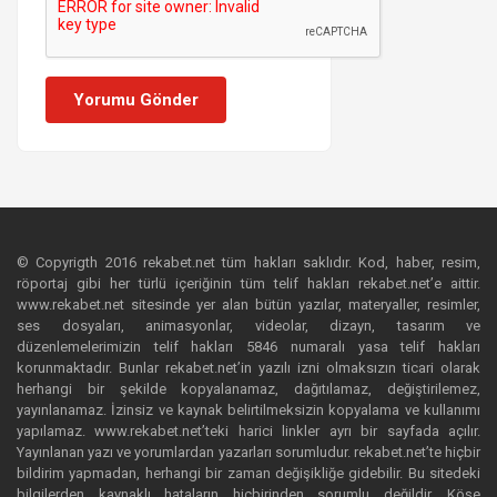
Yorumu Gönder
© Copyrigth 2016 rekabet.net tüm hakları saklıdır. Kod, haber, resim,
röportaj gibi her türlü içeriğinin tüm telif hakları rekabet.net’e aittir.
www.rekabet.net sitesinde yer alan bütün yazılar, materyaller, resimler,
ses dosyaları, animasyonlar, videolar, dizayn, tasarım ve
düzenlemelerimizin telif hakları 5846 numaralı yasa telif hakları
korunmaktadır. Bunlar rekabet.net’in yazılı izni olmaksızın ticari olarak
herhangi bir şekilde kopyalanamaz, dağıtılamaz, değiştirilemez,
yayınlanamaz. İzinsiz ve kaynak belirtilmeksizin kopyalama ve kullanımı
yapılamaz. www.rekabet.net’teki harici linkler ayrı bir sayfada açılır.
Yayınlanan yazı ve yorumlardan yazarları sorumludur. rekabet.net’te hiçbir
bildirim yapmadan, herhangi bir zaman değişikliğe gidebilir. Bu sitedeki
bilgilerden kaynaklı hataların hiçbirinden sorumlu değildir. Köşe