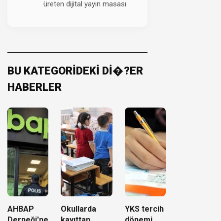
üreten dijital yayın masası.
BU KATEGORİDEKİ Dİ�?ER
HABERLER
AHBAP
Okullarda
YKS tercih
Derneği'ne
kayıttan
dönemi