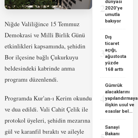
dünyası
2
2020'ye
umutla
bakıyor
Niğde Valiliğince 15 Temmuz
Demokrasi ve Milli Birlik Günü
Dış
ticaret
etkinlikleri kapsamında, şehidin
3
açığı,
Bor ilçesine bağlı Çukurkuyu
ağustosta
yüzde
beldesindeki kabrinde anma
168 arttı
programı düzenlendi.
Gümrük
alacaklarını
4
Programda Kur'an-ı Kerim okundu
yapılandırmaya
ilişkin usul ve
ve dua edildi. Vali Cahit Çelik ile
esaslar bel...
protokol üyeleri, şehidin mezarına
Sanayi
gül ve karanfil bıraktı ve aileyle
5
Bakanı