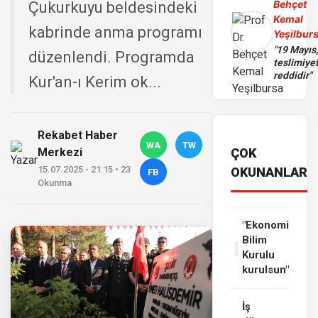
Behçet
Çukurkuyu beldesindeki
Kemal
kabrinde anma programı
Yeşilbur
"19 Mayıs
düzenlendi. Programda
teslimiye
reddidir"
Kur'an-ı Kerim ok...
Rekabet Haber
WA
TW
Merkezi
ÇOK
15.07.2025 - 21:15 • 23
OKUNANLAR
FB
Okunma
"Ekonomi
1
Bilim
Kurulu
kurulsun"
İş