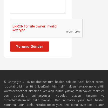
Yorumu Gönder
© Copyrigth 2016 rekabet.net tüm hakları saklıdır. Kod, haber, resim,
röportaj gibi her türlü içeriğinin tüm telif hakları rekabet.net’e aittir.
www.rekabet.net sitesinde yer alan bütün yazılar, materyaller, resimler,
ses dosyaları, animasyonlar, videolar, dizayn, tasarım ve
düzenlemelerimizin telif hakları 5846 numaralı yasa telif hakları
korunmaktadır. Bunlar rekabet.net’in yazılı izni olmaksızın ticari olarak