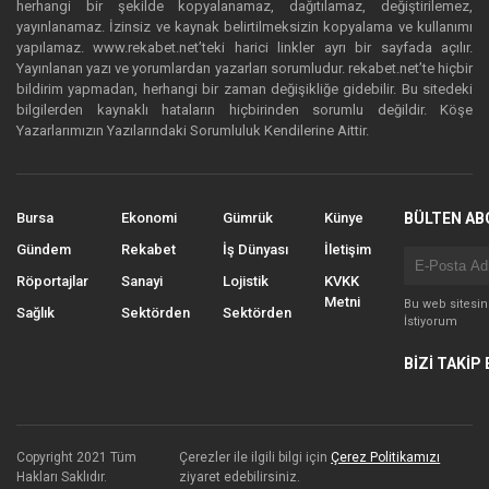
herhangi bir şekilde kopyalanamaz, dağıtılamaz, değiştirilemez,
yayınlanamaz. İzinsiz ve kaynak belirtilmeksizin kopyalama ve kullanımı
yapılamaz. www.rekabet.net’teki harici linkler ayrı bir sayfada açılır.
Yayınlanan yazı ve yorumlardan yazarları sorumludur. rekabet.net’te hiçbir
bildirim yapmadan, herhangi bir zaman değişikliğe gidebilir. Bu sitedeki
bilgilerden kaynaklı hataların hiçbirinden sorumlu değildir. Köşe
Yazarlarımızın Yazılarındaki Sorumluluk Kendilerine Aittir.
Bursa
Ekonomi
Gümrük
Künye
BÜLTEN AB
Gündem
Rekabet
İş Dünyası
İletişim
Röportajlar
Sanayi
Lojistik
KVKK
Metni
Bu web sitesi
Sağlık
Sektörden
Sektörden
İstiyorum
BİZİ TAKİP 
Copyright 2021 Tüm
Çerezler ile ilgili bilgi için
Çerez Politikamızı
Hakları Saklıdır.
ziyaret edebilirsiniz.