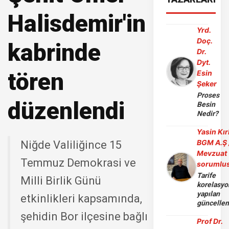
Halisdemir'in
Yrd.
Doç.
kabrinde
Dr.
Dyt.
tören
Esin
Şeker
Proses
düzenlendi
Besin
Nedir?
Yasin Kır
BGM A.Ş 
Niğde Valiliğince 15
Mevzuat
Temmuz Demokrasi ve
sorumlu
Tarife
Milli Birlik Günü
korelasy
yapılan
etkinlikleri kapsamında,
güncelle
şehidin Bor ilçesine bağlı
Prof Dr.