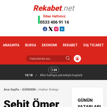
Rekabet
.net
İhbar Hattımız
0533 406 91 16
ANASAYFA
BURSA
EKONOMİ
REKABET
DIŞ TİCARET
24
10:18
/
Altın haftaya yükselişle başladı
Ana Sayfa
»
GÜNDEM
»
Haber Detayı
GÜNÜN
Şehit Ömer
YAZARLARI