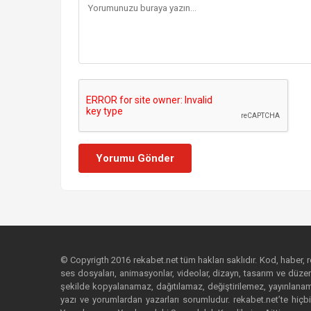
Yorumu Gönder
© Copyrigth 2016 rekabet.net tüm hakları saklıdır. Kod, haber, res
ses dosyaları, animasyonlar, videolar, dizayn, tasarım ve düzenl
şekilde kopyalanamaz, dağıtılamaz, değiştirilemez, yayınlanamaz
yazı ve yorumlardan yazarları sorumludur. rekabet.net’te hiçbi