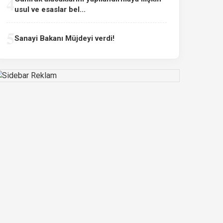
4
usul ve esaslar bel...
5
Sanayi Bakanı Müjdeyi verdi!