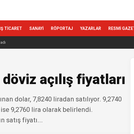
IŞ TİCARET
SANAYİ
RÖPORTAJ
YAZARLAR
RESMİ GAZE
ladı
öviz açılış fiyatları
nan dolar, 7,8240 liradan satılıyor. 9,2740
ise 9,2760 lira olarak belirlendi.
satış fiyatı...