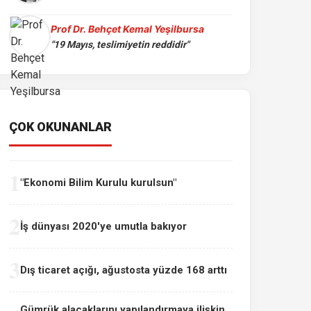
Prof Dr. Behçet Kemal Yeşilbursa
"19 Mayıs, teslimiyetin reddidir"
ÇOK OKUNANLAR
1
"Ekonomi Bilim Kurulu kurulsun"
2
İş dünyası 2020'ye umutla bakıyor
3
Dış ticaret açığı, ağustosta yüzde 168 arttı
Gümrük alacaklarını yapılandırmaya ilişkin