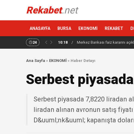
Rekabet
.net
ANASAYFA
BURSA
EKONOMİ
REKABET
D
24
10:18
/
Merkez Bankası faiz kararını açık
Ana Sayfa
»
EKONOMİ
»
Haber Detayı
Serbest piyasada d
Serbest piyasada 7,8220 liradan alı
liradan alınan avronun satış fiyatı 
D&uuml;nk&uuml; kapanışta doların 