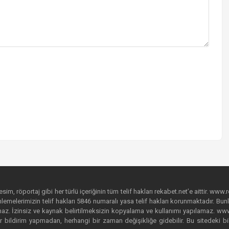
im, röportaj gibi her türlü içeriğinin tüm telif hakları rekabet.net’e aittir. www.r
emelerimizin telif hakları 5846 numaralı yasa telif hakları korunmaktadır. Bunlar
. İzinsiz ve kaynak belirtilmeksizin kopyalama ve kullanımı yapılamaz. www.rek
r bildirim yapmadan, herhangi bir zaman değişikliğe gidebilir. Bu sitedeki bi