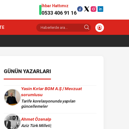
İhbar Hattımız
0533 406 91 16
TE
GÜNÜN YAZARLARI
Yasin Kırlar BGM A.Ş / Mevzuat
sorumlusu
Tarife korelasyonunda yapılan
güncellemeler
Ahmet Özenalp
Aziz Türk Milleti;