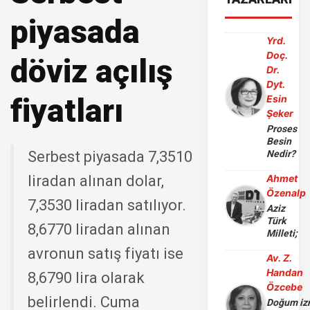
piyasada
Yrd.
Doç.
döviz açılış
Dr.
Dyt.
fiyatları
Esin
Şeker
Proses
Besin
Serbest piyasada 7,3510
Nedir?
liradan alınan dolar,
Ahmet
Özenalp
7,3530 liradan satılıyor.
Aziz
Türk
8,6770 liradan alınan
Milleti;
avronun satış fiyatı ise
Av. Z.
Handan
8,6790 lira olarak
Özcebe
belirlendi. Cuma
Doğum iz