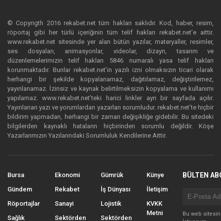
© Copyrigth 2016 rekabet.net tüm hakları saklıdır. Kod, haber, resim,
röportaj gibi her türlü içeriğinin tüm telif hakları rekabet.net’e aittir.
www.rekabet.net sitesinde yer alan bütün yazılar, materyaller, resimler,
ses dosyaları, animasyonlar, videolar, dizayn, tasarım ve
düzenlemelerimizin telif hakları 5846 numaralı yasa telif hakları
korunmaktadır. Bunlar rekabet.net’in yazılı izni olmaksızın ticari olarak
herhangi bir şekilde kopyalanamaz, dağıtılamaz, değiştirilemez,
yayınlanamaz. İzinsiz ve kaynak belirtilmeksizin kopyalama ve kullanımı
yapılamaz. www.rekabet.net’teki harici linkler ayrı bir sayfada açılır.
Yayınlanan yazı ve yorumlardan yazarları sorumludur. rekabet.net’te hiçbir
bildirim yapmadan, herhangi bir zaman değişikliğe gidebilir. Bu sitedeki
bilgilerden kaynaklı hataların hiçbirinden sorumlu değildir. Köşe
Yazarlarımızın Yazılarındaki Sorumluluk Kendilerine Aittir.
Bursa
Ekonomi
Gümrük
Künye
BÜLTEN AB
Gündem
Rekabet
İş Dünyası
İletişim
Röportajlar
Sanayi
Lojistik
KVKK
Metni
Bu web sitesi
Sağlık
Sektörden
Sektörden