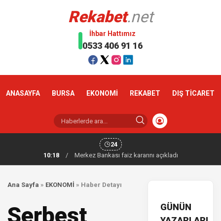
Rekabet
.net
İhbar Hattımız
0533 406 91 16
ANASAYFA
BURSA
EKONOMİ
REKABET
DIŞ TİCARET
24
10:18
/
Merkez Bankası faiz kararını açıkladı
Ana Sayfa
»
EKONOMİ
»
Haber Detayı
GÜNÜN
Serbest
YAZARLARI