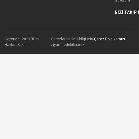
İstiyorum
BİZİ TAKİP 
Copyright 2021 Tüm
Çerezler ile ilgili bilgi için
Çerez Politikamızı
Hakları Saklıdır.
ziyaret edebilirsiniz.