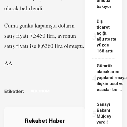
umutla
bakıyor
olarak belirlendi.
Dış
Cuma günkü kapanışta doların
ticaret
3
açığı,
satış fiyatı 7,3450 lira, avronun
ağustosta
satış fiyatı ise 8,6360 lira olmuştu.
yüzde
168 arttı
AA
Gümrük
alacaklarını
4
yapılandırmaya
ilişkin usul ve
esaslar bel...
Etiketler:
#EKONOMİ
Sanayi
5
Bakanı
Müjdeyi
Rekabet Haber
verdi!