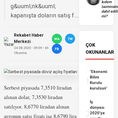
kıdem
g&uuml;nk&uuml;
tazminatı
dahil edili
kapanışta doların satış f...
mi?
Rekabet Haber
WA
TW
Merkezi
ÇOK
24.08.2020 - 09:09 • 65
FB
OKUNANLAR
Okunma
"Ekonomi
1
Bilim
Kurulu
Serbest piyasada 7,3510 liradan
kurulsun"
alınan dolar, 7,3530 liradan
İş
satılıyor. 8,6770 liradan alınan
dünyası
2
2020'ye
avronun satış fiyatı ise 8,6790 lira