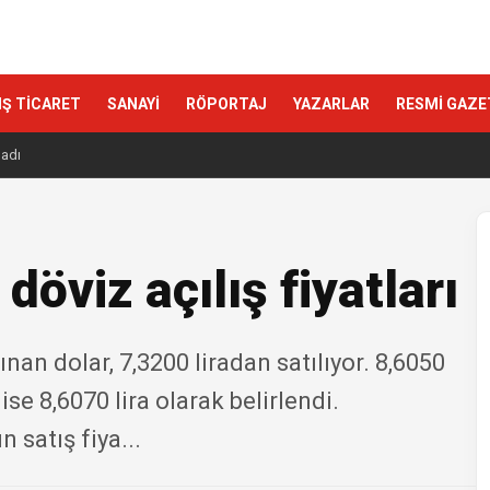
IŞ TİCARET
SANAYİ
RÖPORTAJ
YAZARLAR
RESMİ GAZE
ladı
öviz açılış fiyatları
nan dolar, 7,3200 liradan satılıyor. 8,6050
ise 8,6070 lira olarak belirlendi.
 satış fiya...