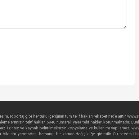
im, röportaj gibi her türlü içeriğinin tüm telif hakları rekabet.net’e aittir. www.r
emelerimizin telif hakları 5846 numaralı yasa telif hakları korunmaktadır. Bunlar
. İzinsiz ve kaynak belirtilmeksizin kopyalama ve kullanımı yapılamaz. www.rek
r bildirim yapmadan, herhangi bir zaman değişikliğe gidebilir. Bu sitedeki bi