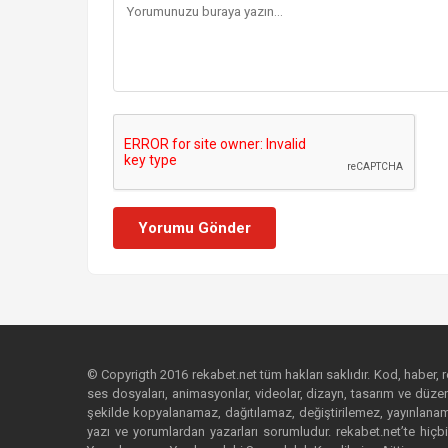
Yorumu Gönder
© Copyrigth 2016 rekabet.net tüm hakları saklıdır. Kod, haber, res
ses dosyaları, animasyonlar, videolar, dizayn, tasarım ve düzenl
şekilde kopyalanamaz, dağıtılamaz, değiştirilemez, yayınlanamaz
yazı ve yorumlardan yazarları sorumludur. rekabet.net’te hiçbi