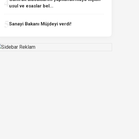
4
usul ve esaslar bel...
5
Sanayi Bakanı Müjdeyi verdi!