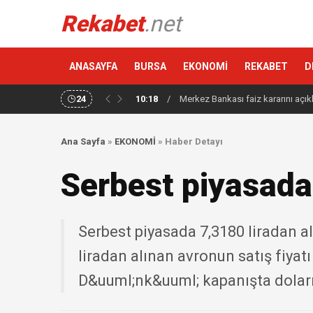
Rekabet
.net
ANASAYFA
BURSA
EKONOMİ
REKABET
D
24
10:18
/
Merkez Bankası faiz kararını açık
Ana Sayfa
»
EKONOMİ
»
Haber Detayı
Serbest piyasada d
Serbest piyasada 7,3180 liradan alı
liradan alınan avronun satış fiyatı 
D&uuml;nk&uuml; kapanışta doların