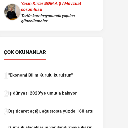
Yasin Kırlar BGM A.Ş / Mevzuat
sorumlusu
Tarife korelasyonunda yapılan
güncellemeler
ÇOK OKUNANLAR
1
"Ekonomi Bilim Kurulu kurulsun"
2
İş dünyası 2020'ye umutla bakıyor
3
Dış ticaret açığı, ağustosta yüzde 168 arttı
Gümrük alacaklarını yapılandırmaya ilişkin