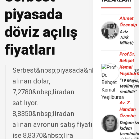
piyasada
Ahmet
Özenalp
döviz açılış
Aziz
Türk
Milleti;
fiyatları
Prof Dr.
Behçet
Kemal
Serbest&nbsp;piyasada&nbsp;7,2760&nbs
Yeşilbur
alınan dolar,
"19 Mayıs
teslimiye
7,2780&nbsp;liradan
reddidir"
satılıyor.
Av. Z.
Handan
8,8350&nbsp;liradan
Özcebe
Doğum iz
alınan avronun satış fiyatı
kıdem
tazminatı
ise 8,8370&nbsp;lira