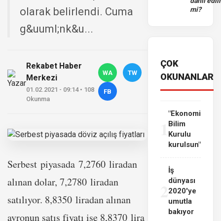
dahil edili
olarak belirlendi. Cuma
mi?
g&uuml;nk&u...
ÇOK
Rekabet Haber
WA
TW
OKUNANLAR
Merkezi
01.02.2021 - 09:14 • 108
FB
Okunma
"Ekonomi
1
Bilim
Kurulu
kurulsun"
Serbest piyasada 7,2760 liradan
İş
alınan dolar, 7,2780 liradan
dünyası
2
2020'ye
satılıyor. 8,8350 liradan alınan
umutla
bakıyor
avronun satış fiyatı ise 8,8370 lira