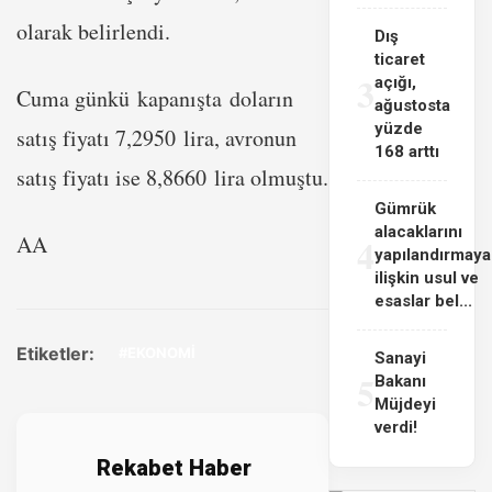
olarak belirlendi.
Dış
ticaret
3
açığı,
Cuma günkü kapanışta doların
ağustosta
yüzde
satış fiyatı 7,2950 lira, avronun
168 arttı
satış fiyatı ise 8,8660 lira olmuştu.
Gümrük
alacaklarını
4
AA
yapılandırmaya
ilişkin usul ve
esaslar bel...
Etiketler:
#EKONOMİ
Sanayi
5
Bakanı
Müjdeyi
verdi!
Rekabet Haber