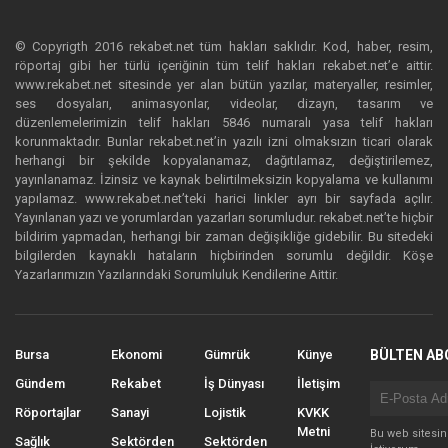
© Copyrigth 2016 rekabet.net tüm hakları saklıdır. Kod, haber, resim,
röportaj gibi her türlü içeriğinin tüm telif hakları rekabet.net’e aittir.
www.rekabet.net sitesinde yer alan bütün yazılar, materyaller, resimler,
ses dosyaları, animasyonlar, videolar, dizayn, tasarım ve
düzenlemelerimizin telif hakları 5846 numaralı yasa telif hakları
korunmaktadır. Bunlar rekabet.net’in yazılı izni olmaksızın ticari olarak
herhangi bir şekilde kopyalanamaz, dağıtılamaz, değiştirilemez,
yayınlanamaz. İzinsiz ve kaynak belirtilmeksizin kopyalama ve kullanımı
yapılamaz. www.rekabet.net’teki harici linkler ayrı bir sayfada açılır.
Yayınlanan yazı ve yorumlardan yazarları sorumludur. rekabet.net’te hiçbir
bildirim yapmadan, herhangi bir zaman değişikliğe gidebilir. Bu sitedeki
bilgilerden kaynaklı hataların hiçbirinden sorumlu değildir. Köşe
Yazarlarımızın Yazılarındaki Sorumluluk Kendilerine Aittir.
Bursa
Ekonomi
Gümrük
Künye
BÜLTEN AB
Gündem
Rekabet
İş Dünyası
İletişim
Röportajlar
Sanayi
Lojistik
KVKK
Metni
Bu web sitesi
Sağlık
Sektörden
Sektörden