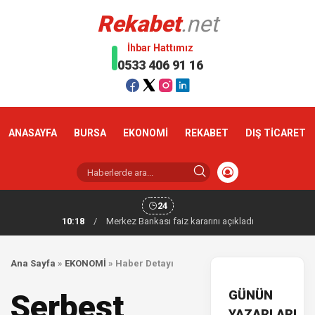
Rekabet
.net
İhbar Hattımız
0533 406 91 16
ANASAYFA
BURSA
EKONOMİ
REKABET
DIŞ TİCARET
24
10:18
/
Merkez Bankası faiz kararını açıkladı
Ana Sayfa
»
EKONOMİ
»
Haber Detayı
GÜNÜN
Serbest
YAZARLARI