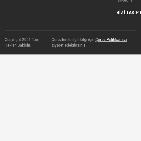
İstiyorum
BİZİ TAKİP 
Copyright 2021 Tüm
Çerezler ile ilgili bilgi için
Çerez Politikamızı
Hakları Saklıdır.
ziyaret edebilirsiniz.